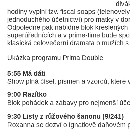
divá
hodiny vyplní tzv. fiscal soaps (telenovel
jednoduchého účetnictví) pro matky v do
Odpoledne pak nabídne blok kreslených
superúřednících a v prime-time bude sp
klasická celovečerní dramata o mužích s 
Ukázka programu Prima Double
5:55 Má dáti
Show plná čísel, písmen a vzorců, které v
9:00 Razítko
Blok pohádek a zábavy pro nejmenší úče
9:30 Listy z růžového šanonu (9/241)
Roxanna se dozví o Ignatiově daňovém 