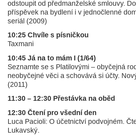
odstoupit od předmanželské smlouvy. Do
příspěvek na bydlení i v jednočlenné do
seriál (2009)
10:25 Chvíle s písničkou
Taxmani
10:45 Já na to mám I (1/64)
Seznamte se s Platilovými – obyčejná ro
neobyčejné věci a schovává si účty. Nový
(2011)
11:30 – 12:30 Přestávka na oběd
12:30 Čtení pro všední den
Luca Pacioli: O účetnictví podvojném. Č
Lukavský.