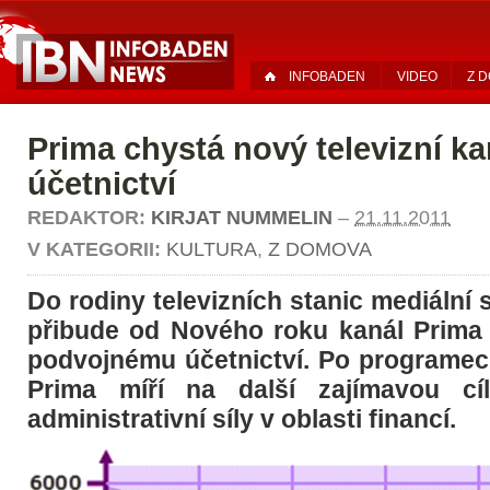
INFOBADEN
VIDEO
Z 
Prima chystá nový televizní ka
účetnictví
REDAKTOR:
KIRJAT NUMMELIN
–
21.11.2011
V KATEGORII:
KULTURA
,
Z DOMOVA
Do rodiny televizních stanic mediální
přibude od Nového roku kanál Prima
podvojnému účetnictví. Po programec
Prima míří na další zajímavou cí
administrativní síly v oblasti financí.