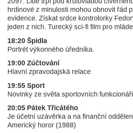
2097. Lidé trpí pod krutovládou čtverného
hrdinové z minulosti mohou obnovit řád 
evidence. Získat srdce kontrolorky Fedo
jeden z nich. Turecký sci-fi film pro mlád
18:20 Špidla
Portrét výkonného úředníka.
19:00 Zúčtování
Hlavní zpravodajská relace
19:55 Sport
Novinky ze světa sportovních funkcionář
20:05 Pátek Třicátého
Je účetní uzávěrka a na finanční oddělení
Americký horor (1988)