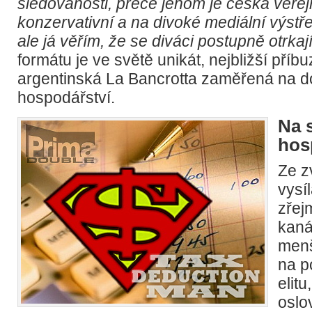
sledovanosti, přece jenom je česká veře
konzervativní a na divoké mediální výstře
ale já věřím, že se diváci postupně otrkají
formátu je ve světě unikát, nejbližší příb
argentinská La Bancrotta zaměřená na 
hospodářství.
Na s
hos
Ze z
vysí
zřej
kaná
men
na p
elitu
oslo