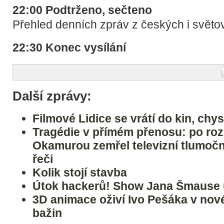
22:00 Podtrženo, sečteno
Přehled denních zpráv z českých i světo
22:30 Konec vysílání
Další zprávy:
Filmové Lidice se vrátí do kin, chy
Tragédie v přímém přenosu: po ro
Okamurou zemřel televizní tlumoč
řeči
Kolik stojí stavba
Útok hackerů! Show Jana Šmause u
3D animace oživí Ivo Pešáka v nov
bažin