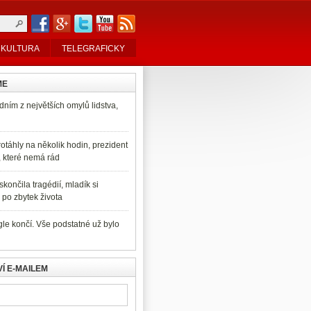
KULTURA
TELEGRAFICKY
ME
dním z největších omylů lidstva,
otáhly na několik hodin, prezident
, které nemá rád
končila tragédií, mladík si
po zbytek života
e končí. Vše podstatné už bylo
Í E-MAILEM