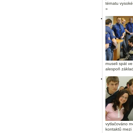
tématu vysoké
»
museli spát ve
alespoň základ
vytlačováno m
kontaktů mezi