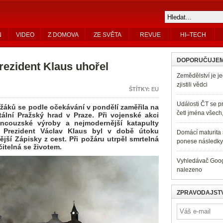
N
VIDEO
Z DOMOVA
ZE SVĚTA
REVUE
HI–TECH
DOPORUČUJE
rezident Klaus uhořel
Zemědělství je je
zjistili vědci
ŠTÍTKY:
EU
Události ČT se pr
ižáků se podle očekávání v pondělí zaměřila na
četl jména všech
lní Pražský hrad v Praze. Při vojenské akci
ancouzské výroby a nejmodernější katapulty
 Prezident Václav Klaus byl v době útoku
Domácí maturita s
ší Zápisky z cest. Při požáru utrpěl smrtelná
ponese následky 
itelná se životem.
Vyhledávač Googl
nalezeno
ZPRAVODAJSTV