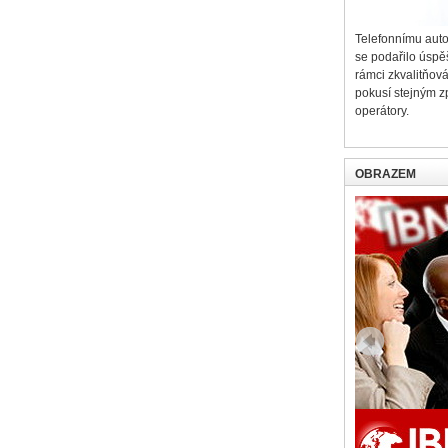
Telefonnímu aut
se podařilo úspě
rámci zkvalitňov
pokusí stejným z
operátory.
OBRAZEM