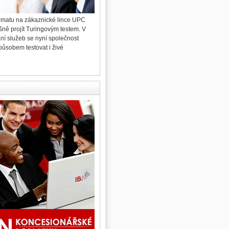
omatu na zákaznické lince UPC
96 procent hlasujících obyvatel pražské městské
šně projít Turingovým testem. V
čtvrti Hradčany během víkendu rozhodlo v
ání služeb se nyní společnost
místním referendu o vystěhování Ing. Miloše
působem testovat i živé
Zemana z Pražského hradu.