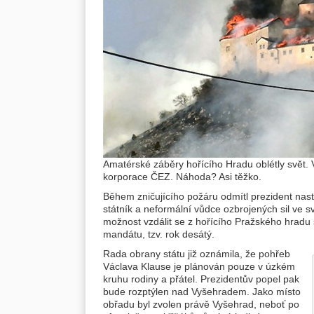
Amatérské záběry hořícího Hradu oblétly svět.
korporace ČEZ. Náhoda? Asi těžko.
Během zničujícího požáru odmítl prezident nast
státník a neformální vůdce ozbrojených sil ve 
možnost vzdálit se z hořícího Pražského hradu 
mandátu, tzv. rok desátý.
Rada obrany státu již oznámila, že pohřeb
Václava Klause je plánován pouze v úzkém
kruhu rodiny a přátel. Prezidentův popel pak
bude rozptýlen nad Vyšehradem. Jako místo
obřadu byl zvolen právě Vyšehrad, neboť po