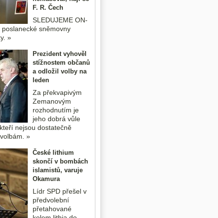
F. R. Čech
SLEDUJEME ON-
o poslanecké sněmovny
y. »
Prezident vyhověl
stížnostem občanů
a odložil volby na
leden
Za překvapivým
Zemanovým
rozhodnutím je
jeho dobrá vůle
kteří nejsou dostatečně
k volbám. »
České lithium
skončí v bombách
islamistů, varuje
Okamura
Lídr SPD přešel v
předvolební
přetahované
kolem lithia do