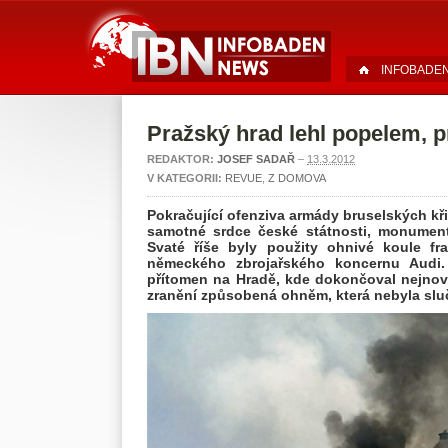
INFOBADE
Pražský hrad lehl popelem, p
REDAKTOR:
JOSEF SADAŘ
–
13.3.2012
V KATEGORII:
REVUE
,
Z DOMOVA
Pokračující ofenziva armády bruselských kř
samotné srdce české státnosti, monumentá
Svaté říše byly použity ohnivé koule fr
německého zbrojařského koncernu Audi.
přítomen na Hradě, kde dokončoval nejnověj
zranění způsobená ohněm, která nebyla sluč