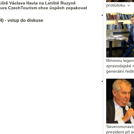
tiště Václava Havla na Letiště Ruzyně
protiútoku. »
entura CzechTourism chce úspěch zopakovat
 - vstup do diskuse
filmovou legen
zpravodajské r
generální ředi
Severomoravsk
prezident při 