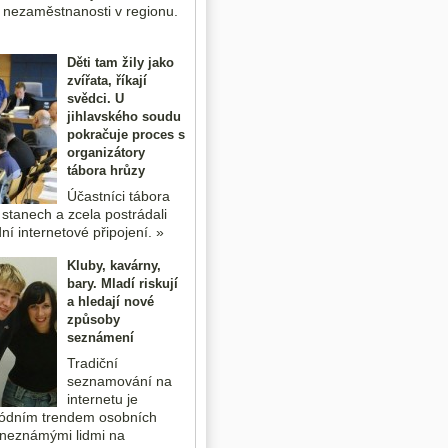
 nezaměstnanosti v regionu.
Děti tam žily jako
zvířata, říkají
svědci. U
jihlavského soudu
pokračuje proces s
organizátory
tábora hrůzy
Účastníci tábora
 stanech a zcela postrádali
ní internetové připojení. »
Kluby, kavárny,
bary. Mladí riskují
a hledají nové
způsoby
seznámení
Tradiční
seznamování na
internetu je
ódním trendem osobních
 neznámými lidmi na