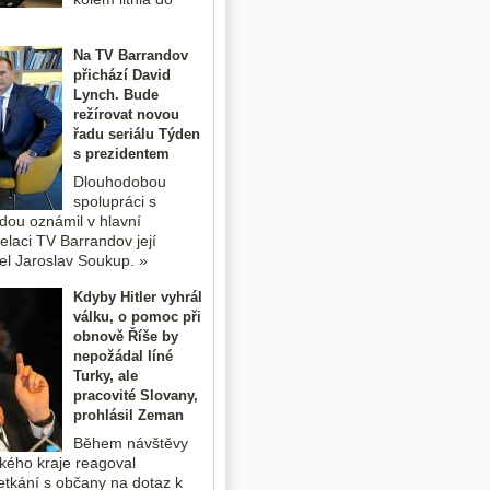
Na TV Barrandov
přichází David
Lynch. Bude
režírovat novou
řadu seriálu Týden
s prezidentem
Dlouhodobou
spolupráci s
dou oznámil v hlavní
elaci TV Barrandov její
tel Jaroslav Soukup. »
Kdyby Hitler vyhrál
válku, o pomoc při
obnově Říše by
nepožádal líné
Turky, ale
pracovité Slovany,
prohlásil Zeman
Během návštěvy
ého kraje reagoval
setkání s občany na dotaz k