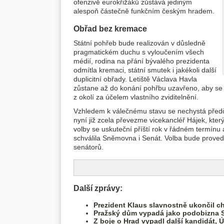
ofenzivě eurokřižáků zůstává jediným
alespoň částečně funkčním českým hradem.
Obřad bez kremace
Státní pohřeb bude realizován v důsledně
pragmatickém duchu s vyloučením všech
médií, rodina na přání bývalého prezidenta
odmítla kremaci, státní smutek i jakékoli další
duplicitní obřady. Letiště Václava Havla
zůstane až do konání pohřbu uzavřeno, aby se
z okolí za účelem vlastního zviditelnění.
Vzhledem k válečnému stavu se nechystá předč
nyní již zcela převezme vicekancléř Hájek, kter
volby se uskuteční příští rok v řádném termínu 
schválila Sněmovna i Senát. Volba bude proved
senátorů.
Další zprávy:
Prezident Klaus slavnostně ukončil ch
Pražský dům vypadá jako podobizna 
Z boje o Hrad vypadl další kandidát, 