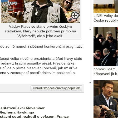
LINE: Volby d
České republik
Václav Klaus se stane prvním českým
státníkem, který nebude pohřben přímo na
Vyšehradě, ale v jeho okolí.
 do země nemohli slétnout konkurenční pragmatici
asná volba nového prezidenta a úřad hlavy státu
ý jediný z hradní posádky přežil. Prezidentské
a půjde o přímé hlasování občanů, jak už dříve
pomoci lidem, 
ena v zastoupení prostřednictvím poslanců a
připraveni jít 
Uhradit koncesionářský poplatek
aritativní akci Movember
Stephena Hawkinga
Ústavní soud rozhodl o vyřazení Franze