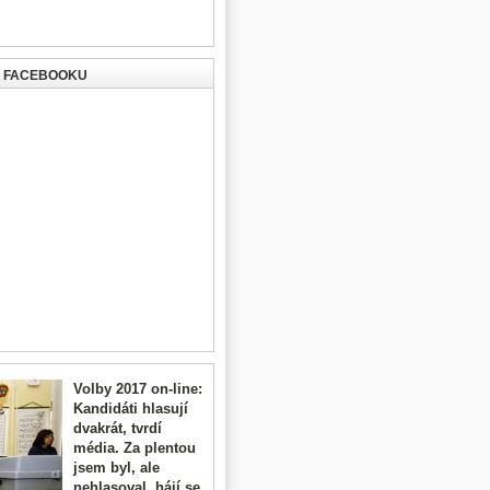
A FACEBOOKU
Volby 2017 on-line:
Kandidáti hlasují
dvakrát, tvrdí
média. Za plentou
jsem byl, ale
nehlasoval, hájí se