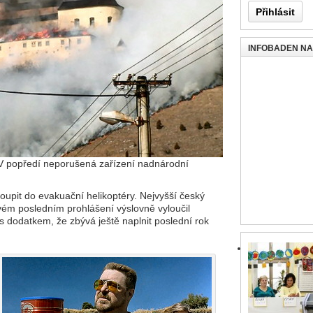
INFOBADEN N
 V popředí neporušená zařízení nadnárodní
oupit do evakuační helikoptéry. Nejvyšší český
svém posledním prohlášení výslovně vyloučil
s dodatkem, že zbývá ještě naplnit poslední rok