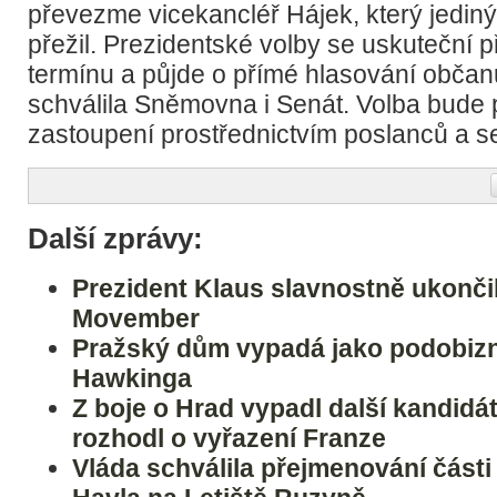
převezme vicekancléř Hájek, který jedin
přežil. Prezidentské volby se uskuteční p
termínu a půjde o přímé hlasování občanů
schválila Sněmovna i Senát. Volba bude
zastoupení prostřednictvím poslanců a s
Další zprávy:
Prezident Klaus slavnostně ukončil 
Movember
Pražský dům vypadá jako podobiz
Hawkinga
Z boje o Hrad vypadl další kandidá
rozhodl o vyřazení Franze
Vláda schválila přejmenování části