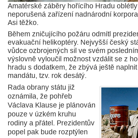
Amatérské záběry hořícího Hradu oblétly
neporušená zařízení nadnárodní korpo
Asi těžko.
Během zničujícího požáru odmítl preziden
evakuační helikoptéry. Nejvyšší český st
vůdce ozbrojených sil ve svém poslední
výslovně vyloučil možnost vzdálit se z h
hradu s dodatkem, že zbývá ještě naplnit
mandátu, tzv. rok desátý.
Rada obrany státu již
oznámila, že pohřeb
Václava Klause je plánován
pouze v úzkém kruhu
rodiny a přátel. Prezidentův
popel pak bude rozptýlen