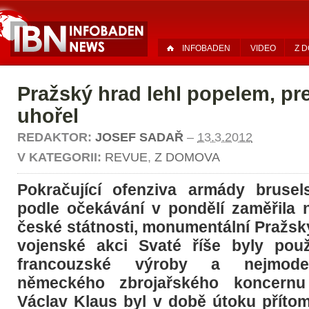
INFOBADEN
VIDEO
Z 
Pražský hrad lehl popelem, pr
uhořel
REDAKTOR:
JOSEF SADAŘ
–
13.3.2012
V KATEGORII:
REVUE
,
Z DOMOVA
Pokračující ofenziva armády brusel
podle očekávání v pondělí zaměřila
české státnosti, monumentální Pražský
vojenské akci Svaté říše byly použ
francouzské výroby a nejmodern
německého zbrojařského koncernu 
Václav Klaus byl v době útoku příto