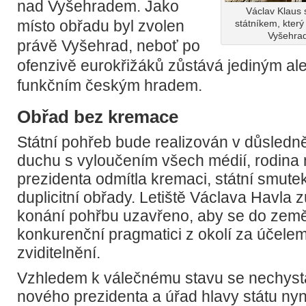
nad Vyšehradem. Jako
Václav Klaus
místo obřadu byl zvolen
státníkem, kter
Vyšehradě
právě Vyšehrad, neboť po
ofenzivě eurokřižáků zůstává jediným a
funkčním českým hradem.
Obřad bez kremace
Státní pohřeb bude realizován v důsled
duchu s vyloučením všech médií, rodina 
prezidenta odmítla kremaci, státní smutek 
duplicitní obřady. Letiště Václava Havla 
konání pohřbu uzavřeno, aby se do země
konkurenční pragmatici z okolí za účelem
zviditelnění.
Vzhledem k válečnému stavu se nechyst
nového prezidenta a úřad hlavy státu nyní