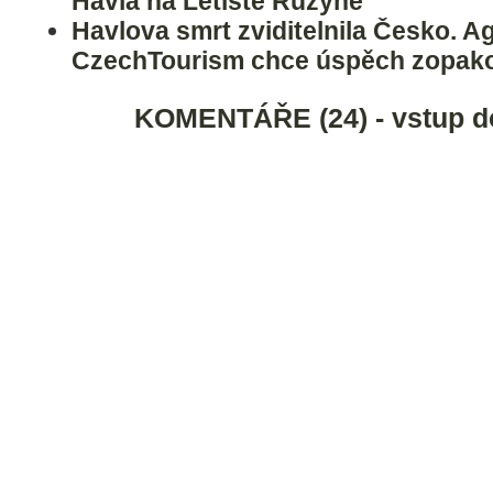
Havla na Letiště Ruzyně
Havlova smrt zviditelnila Česko. A
CzechTourism chce úspěch zopak
KOMENTÁŘE (24) - vstup d