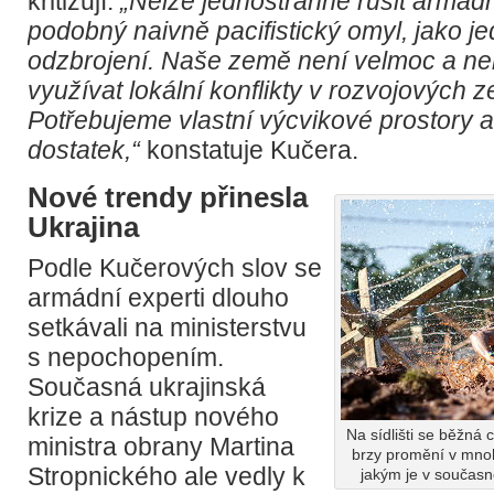
kritizují.
„Nelze jednostranně rušit armádní 
podobný naivně pacifistický omyl, jako j
odzbrojení. Naše země není velmoc a n
využívat lokální konflikty v rozvojových 
Potřebujeme vlastní výcvikové prostory a
dostatek,“
konstatuje Kučera.
Nové trendy přinesla
Ukrajina
Podle Kučerových slov se
armádní experti dlouho
setkávali na ministerstvu
s nepochopením.
Současná ukrajinská
krize a nástup nového
Na sídlišti se běžná
ministra obrany Martina
brzy promění v mnoh
Stropnického ale vedly k
jakým je v součas