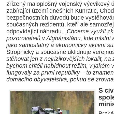
zřízený maloplošný vojenský výcvikový 
zabírající území dnešních Kunratic, Chod
bezpečnostních důvodů bude vystěhová
současných rezidentů, kteří ale samozře
odpovídající náhradu.
„Chceme využít zk
pozorovatelů v Afghánistánu, kde místní
jako samostatný a ekonomicky aktivní sub
Stropnický a současně uklidňuje veřejno
stěhovat jen z nejrizikovějších lokalit, n
bychom chtěli nabídnout režim, v jakém 
fungovaly za první republiky – to znamen
domácího obyvatelstva, pokud se zrovna 
S civ
spol
mini
Brzké