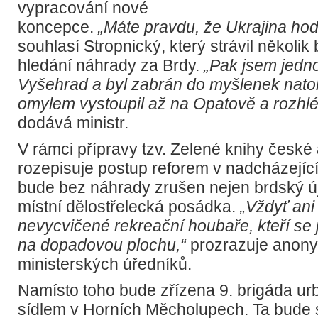
vypracování nové
koncepce.
„Máte pravdu, že Ukrajina hod
souhlasí Stropnický, který strávil několik
hledání náhrady za Brdy.
„Pak jsem jedn
Vyšehrad a byl zabrán do myšlenek natol
omylem vystoupil až na Opatově a rozhlé
dodává ministr.
V rámci přípravy tzv. Zelené knihy české
rozepisuje postup reforem v nadcházejícíc
bude bez náhrady zrušen nejen brdský új
místní dělostřelecká posádka.
„Vždyť ani 
nevycvičené rekreační houbaře, kteří se 
na dopadovou plochu,“
prozrazuje anonym
ministerských úředníků.
Namísto toho bude zřízena 9. brigáda ur
sídlem v Horních Měcholupech. Ta bude 