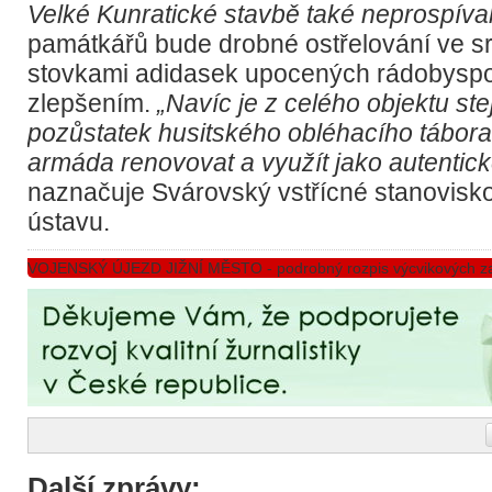
Velké Kunratické stavbě také neprospíval
památkářů bude drobné ostřelování ve s
stovkami adidasek upocených rádobysp
zlepšením.
„Navíc je z celého objektu ste
pozůstatek husitského obléhacího tábora
armáda renovovat a využít jako autentick
naznačuje Svárovský vstřícné stanovis
ústavu.
VOJENSKÝ ÚJEZD JIŽNÍ MĚSTO - podrobný rozpis výcvikových 
Další zprávy: