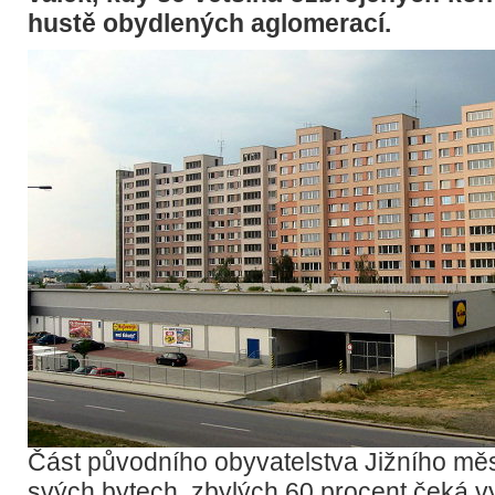
hustě obydlených aglomerací.
Část původního obyvatelstva Jižního mě
svých bytech, zbylých 60 procent čeká v