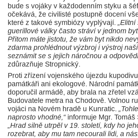
bude s vojáky v každodenním styku a šéf
očekává, že civilisté postupně docení vš
které z takové symbiózy vyplývají.
„Elitn
guerillové války často stráví v jednom bytě
Přitom máte jistotu, že vám byt nikdo ne
zdarma prohlédnout výzbroj i výstroj naš
seznámit se s jejich náročnou a odpověd
zdůrazňuje Stropnický.
Proti zřízení vojenského újezdu kupodivu
památkáři ani ekologové. Národní památ
doporučil armádě, aby brala na zřetel v
Budovatele metra na Chodově. Volnou ru
vojáci na Novém hradě u Kunratic.
„Tohle
naprosto vhodné,“
informuje Mgr. Tomáš
„Hrad silně utrpěl v 19. století, kdy ho jeh
rozebrat, aby mu tam necourali lidi, a ná