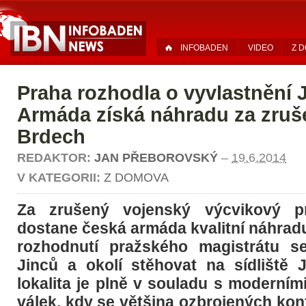
INFOBADEN
VIDEO
Z 
Praha rozhodla o vyvlastnění 
Armáda získá náhradu za zruš
Brdech
REDAKTOR:
JAN PŘEBOROVSKÝ
–
19.6.2014
V KATEGORII:
Z DOMOVA
Za zrušený vojenský výcvikový p
dostane česká armáda kvalitní náhrad
rozhodnutí pražského magistrátu s
Jinců a okolí stěhovat na sídliště 
lokalita je plně v souladu s moderním
válek, kdy se většina ozbrojených kon