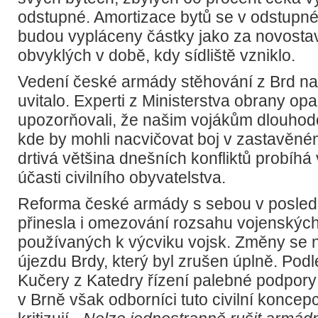
odstupné. Amortizace bytů se v odstupné
budou vypláceny částky jako za novosta
obvyklých v době, kdy sídliště vzniklo.
Vedení české armády stěhování z Brd na
uvitalo. Experti z Ministerstva obrany o
upozorňovali, že našim vojákům dlouhodo
kde by mohli nacvičovat boj v zastavěné
drtivá většina dnešních konfliktů probíh
účasti civilního obyvatelstva.
Reforma české armády s sebou v posledn
přinesla i omezování rozsahu vojenskýc
používaných k výcviku vojsk. Změny se ne
újezdu Brdy, který byl zrušen úplně. Podl
Kučery z Katedry řízení palebné podpory
v Brně však odborníci tuto civilní konce