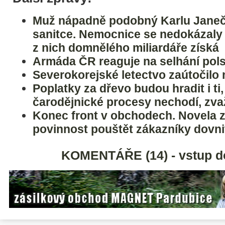
Muž nápadně podobný Karlu Janeč
sanitce. Nemocnice se nedokázaly
z nich domnělého miliardáře získá
Armáda ČR reaguje na selhání pol
Severokorejské letectvo zaútočilo 
Poplatky za dřevo budou hradit i ti,
čarodějnické procesy nechodí, zv
Konec front v obchodech. Novela 
povinnost pouštět zákazníky dovni
KOMENTÁŘE (14) - vstup d