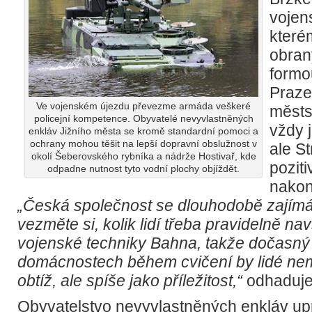
vojen
které
obran
formo
Praze 
Ve vojenském újezdu převezme armáda veškeré
městs
policejní kompetence. Obyvatelé nevyvlastněných
vždy 
enkláv Jižního města se kromě standardní pomoci a
ochrany mohou těšit na lepší dopravní obslužnost v
ale St
okolí Šeberovského rybníka a nádrže Hostivař, kde
pozit
odpadne nutnost tyto vodní plochy objíždět.
nakon
„Česká společnost se dlouhodobě zajímá 
vezměte si, kolik lidí třeba pravidelně n
vojenské techniky Bahna, takže dočasný
domácnostech během cvičení by lidé nem
obtíž, ale spíše jako příležitost,“
odhaduje 
Obyvatelstvo nevyvlastněných enkláv up