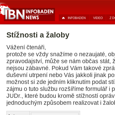
INFOBADEN
VIDEO
Z 
Stížnosti a žaloby
Vážení čtenáři,
protože se vždy snažíme o nezaujaté, obj
zpravodajství, může se nám občas stát, 
nejsou zábavné. Pokud Vám takové zprá
duševní utrpení nebo Vás jakkoli jinak po
možnost si zde jedním kliknutím podat st
zájmu o tuto službu rozšíříme formulář i p
JUDr., které budou kromě stížností oprá
jednoduchým způsobem realizovat i žalo