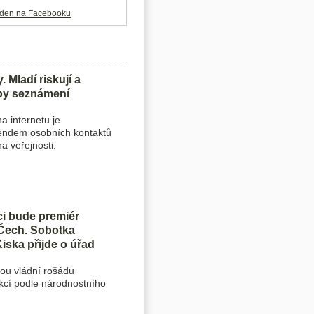
baden na Facebooku
. Mladí riskují a
by seznámení
a internetu je
endem osobních kontaktů
a veřejnosti.
i bude premiér
 Čech. Sobotka
Kiska přijde o úřad
ou vládní rošádu
nkcí podle národnostního