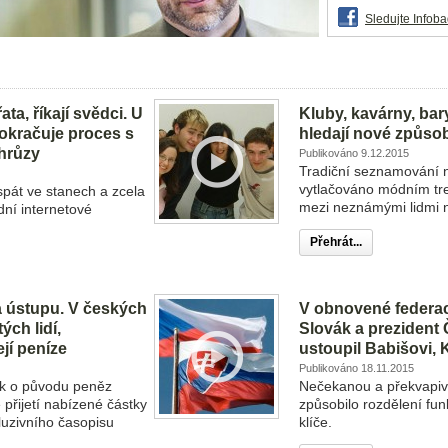
Sledujte Info
řata, říkají svědci. U
Kluby, kavárny, bary
okračuje proces s
hledají nové způso
 hrůzy
Publikováno 9.12.2015
Tradiční seznamování n
vytlačováno módním tr
spát ve stanech a zcela
mezi neznámými lidmi n
dní internetové
Přehrát...
 ústupu. V českých
V obnovené federac
ých lidí,
Slovák a prezident
jí peníze
ustoupil Babišovi, 
Publikováno 18.11.2015
ek o původu peněz
Nečekanou a překvapiv
 přijetí nabízené částky
způsobilo rozdělení fu
kluzivního časopisu
klíče.