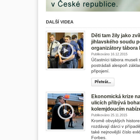
DALŠÍ VIDEA
Děti tam žily jako zví
jihlavského soudu p
organizátory tábora
Publikováno 16.12.2015
Účastníci tábora museli 
postrádali alespoň zákla
připojení.
Přehrát...
Ekonomická krize na
ulicích přibývá bohat
kolemjdoucím nabíze
Publikováno 25.11.2015
Kromě obvyklých histor
rozdávají dárci v případě
také nejnovější číslo ex
Forbes.