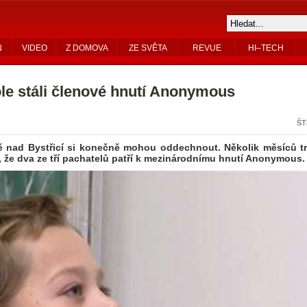
N
VIDEO
Z DOMOVA
ZE SVĚTA
REVUE
HI–TECH
le stáli členové hnutí Anonymous
ŠT
ě nad Bystřicí si konečně mohou oddechnout. Několik měsíců trv
, že dva ze tří pachatelů patří k mezinárodnímu hnutí Anonymous.