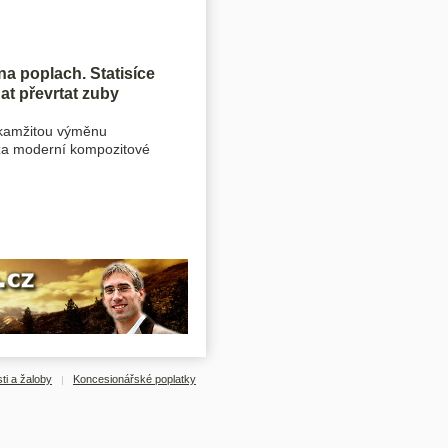
na poplach. Statisíce
at převrtat zuby
okamžitou výměnu
a moderní kompozitové
ti a žaloby
Koncesionářské poplatky