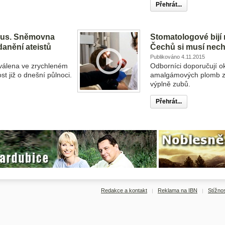
Přehrát...
uxus. Sněmovna
Stomatologové bijí 
danění ateistů
Čechů si musí nech
Publikováno 4.11.2015
válena ve zrychleném
Odborníci doporučují 
st již o dnešní půlnoci.
amalgámových plomb z
výplně zubů.
Přehrát...
Redakce a kontakt
Reklama na IBN
Stížnos