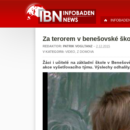
INFOBADE
Za terorem v benešovské ško
REDAKTOR:
PATRIK VOGLTANZ
–
2.12.2015
V KATEGORII:
VIDEO
,
Z DOMOVA
Žáci i učitelé na základní škole v Benešov
akce vyšetřovacího týmu. Výslechy odhalily