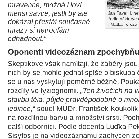
mravence, možná i loví
menší savce, jestli by ale
Jan Pavel II. n
Podle některýc
dokázal přestát současné
i Matka Tereza 
mrazy si netroufám
odhadnout.“
Oponenti videozáznam zpochybňu
Skeptikové však namítají, že záběry jso
nich by se mohlo jednat spíše o biskupa či
se u nás vyskytují poměrně běžně. Pouka
rozdíly ve fyziognomii.
„Ten živočich na v
stavbu těla, půjde pravděpodobně o mn
jedince,“
soudí MUDr. František Koukolík
na rozdílnou barvu a množství srsti. Pochy
další odborníci. Podle docenta Luďka Pe
Sisyfos je na videozáznamu zachycen zc