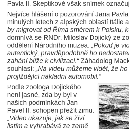
Pavla II. Skeptikové však snímek označuj
Nejvíce hlášení o pozorování Jana Pavla I
minulých letech z alpských oblastí Itálie
by migrovat od Říma směrem k Polsku, kd
domnívá se RNDr. Miloslav Dojický ze z
oddělení Národního muzea.
„Pokud je v
autentický, pravděpodobně ho nedostate
zahání blíže k civilizaci.“
Záhadolog Mack
souhlasí:
„Na videu můžeme vidět, že ho 
projíždějící nákladní automobil.“
Podle zoologa Dojického
není jasné, zda by byl v
našich podmínkách Jan
Pavel II. schopen přežít zimu.
„Video ukazuje, jak se živí
listím a vyhrabává ze země