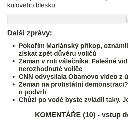
kulového blesku.
Další zprávy:
Pokořím Mariánský příkop, oznámi
získat zpět důvěru voličů
Zeman v roli válečníka. Falešné vid
nerozhodnuté voliče
CNN odvysílala Obamovo video z ú
Zeman na protistátní demonstraci?
o podvrh
Chůzi po vodě byste zvládli taky. Je
KOMENTÁŘE (10) - vstup d