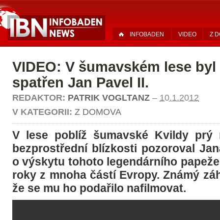
INFOBADEN
VIDEO
Z 
VIDEO: V šumavském lese byl
spatřen Jan Pavel II.
REDAKTOR:
PATRIK VOGLTANZ
–
10.1.2012
V KATEGORII:
Z DOMOVA
V lese poblíž šumavské Kvildy prý 
bezprostřední blízkosti pozoroval Jana
o výskytu tohoto legendárního papeže 
roky z mnoha částí Evropy. Známý záh
že se mu ho podařilo nafilmovat.