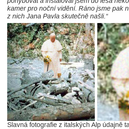
pohybovat a instaloval jsem do lesa něko
kamer pro noční vidění. Ráno jsme pak 
z nich Jana Pavla skutečně našli.“
Slavná fotografie z italských Alp údajně 