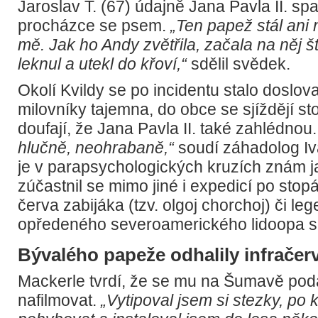
Jaroslav T. (67) údajně Jana Pavla II. spat
procházce se psem.
„Ten papež stál ani
mě. Jak ho Andy zvětřila, začala na něj š
leknul a utekl do křoví,“
sdělil svědek.
Okolí Kvildy se po incidentu stalo doslo
milovníky tajemna, do obce se sjíždějí s
doufají, že Jana Pavla II. také zahlédnou
hlučně, neohrabaně,“
soudí záhadolog Iv
je v parapsychologických kruzích znám ja
zúčastnil se mimo jiné i expedicí po sto
červa zabijáka (tzv. olgoj chorchoj) či le
opředeného severoamerického lidoopa s
Bývalého papeže odhalily infrače
Mackerle tvrdí, že se mu na Šumavě podař
nafilmovat.
„Vytipoval jsem si stezky, po 