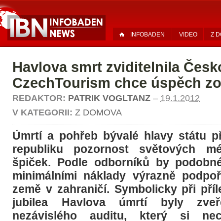
INFOBADEN
VIDEO
Z 
Havlova smrt zviditelnila Česk
CzechTourism chce úspěch z
REDAKTOR:
PATRIK VOGLTANZ
–
19.1.2012
V KATEGORII:
Z DOMOVA
Úmrtí a pohřeb bývalé hlavy státu p
republiku pozornost světových méd
špiček. Podle odborníků by podobn
minimálními náklady výrazně podpoř
země v zahraničí. Symbolicky při příl
jubilea Havlova úmrtí byly zveř
nezávislého auditu, který si nec