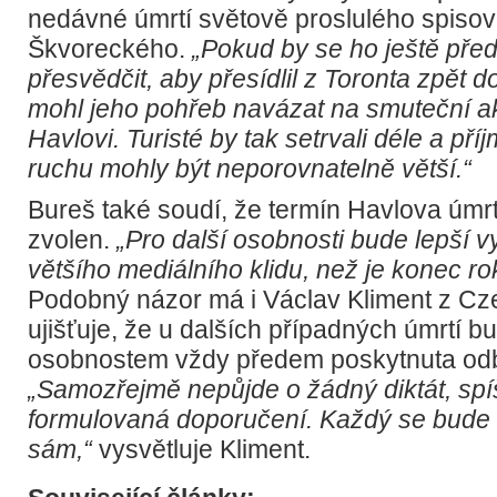
nedávné úmrtí světově proslulého spisov
Škvoreckého.
„Pokud by se ho ještě před
přesvědčit, aby přesídlil z Toronta zpět d
mohl jeho pohřeb navázat na smuteční ak
Havlovi. Turisté by tak setrvali déle a př
ruchu mohly být neporovnatelně větší.“
Bureš také soudí, že termín Havlova úmr
zvolen.
„Pro další osobnosti bude lepší v
většího mediálního klidu, než je konec ro
Podobný názor má i Václav Kliment z Cz
ujišťuje, že u dalších případných úmrtí 
osobnostem vždy předem poskytnuta odb
„Samozřejmě nepůjde o žádný diktát, spíš
formulovaná doporučení. Každý se bude
sám,“
vysvětluje Kliment.