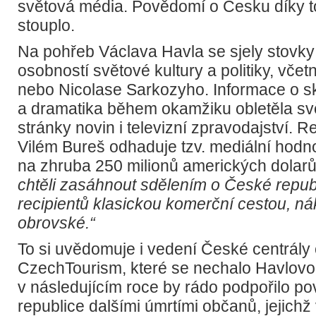
světová média. Povědomí o Česku díky 
stouplo.
Na pohřeb Václava Havla se sjely stov
osobností světové kultury a politiky, včetn
nebo Nicolase Sarkozyho. Informace o s
a dramatika během okamžiku obletěla svět
stránky novin i televizní zpravodajství. 
Vilém Bureš odhaduje tzv. mediální hodn
na zhruba 250 milionů amerických dolar
chtěli zasáhnout sdělením o České republ
recipientů klasickou komerční cestou, ná
obrovské.“
To si uvědomuje i vedení České centrály
CzechTourism, které se nechalo Havlovou
v následujícím roce by rádo podpořilo 
republice dalšími úmrtími občanů, jejich