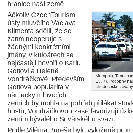
hranice naší země.
Ačkoliv CzechTourism
ústy mluvčího Václava
Klimenta sdělil, že se
zatím neoperuje s
žádnými konkrétními
jmény, v kuloárech se
nejčastěji hovoří o Karlu
Gottovi a Heleně
Memphis, Tennessee
Vondráčkové. Především
(1977). Podobný náp
Gottova popularita v
středočeské Jevany
německy mluvících
zemích by mohla na pohřeb přilákat stovk
hostů, Vondráčkovou zase favorizují úzk
zemím bývalého Sovětského svazu.
Podle Viléma Bureše bylo vyloženě proma