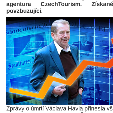
agentura CzechTourism. Získa
povzbuzující.
Zprávy o úmrtí Václava Havla přinesla 