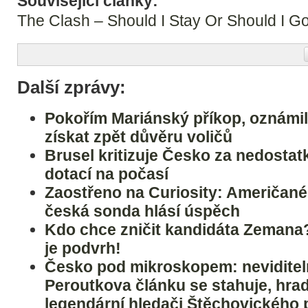
Související články:
The Clash – Should I Stay Or Should I G
Další zprávy:
Pokořím Mariánský příkop, oznámi
získat zpět důvěru voličů
Brusel kritizuje Česko za nedostatk
dotací na počasí
Zaostřeno na Curiosity: Američané 
česká sonda hlásí úspěch
Kdo chce zničit kandidáta Zemana?
je podvrh!
Česko pod mikroskopem: nevidite
Peroutkova článku se stahuje, hrad
legendární hledači Štěchovického 