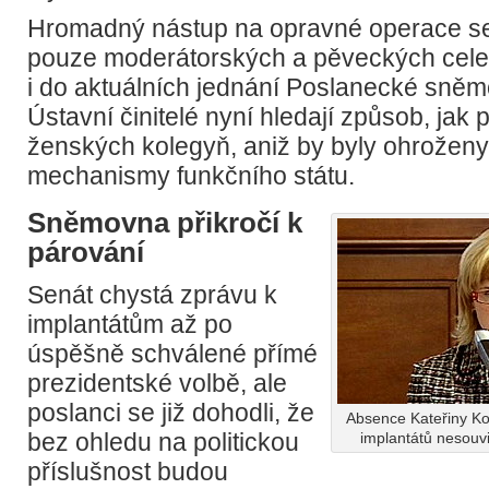
Hromadný nástup na opravné operace se
pouze moderátorských a pěveckých celebr
i do aktuálních jednání Poslanecké sně
Ústavní činitelé nyní hledají způsob, jak
ženských kolegyň, aniž by byly ohroženy
mechanismy funkčního státu.
Sněmovna přikročí k
párování
Senát chystá zprávu k
implantátům až po
úspěšně schválené přímé
prezidentské volbě, ale
poslanci se již dohodli, že
Absence Kateřiny K
bez ohledu na politickou
implantátů nesouvi
příslušnost budou