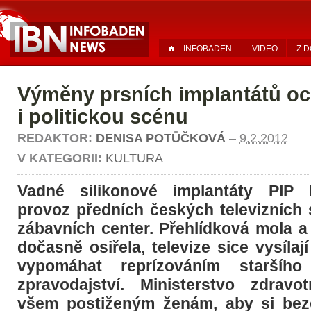
INFOBADEN
VIDEO
Z 
Výměny prsních implantátů oc
i politickou scénu
REDAKTOR:
DENISA POTŮČKOVÁ
–
9.2.2012
V KATEGORII:
KULTURA
Vadné silikonové implantáty PIP 
provoz předních českých televizních s
zábavních center. Přehlídková mola a
dočasně osiřela, televize sice vysílají
vypomáhat reprízováním staršíh
zpravodajství. Ministerstvo zdravot
všem postiženým ženám, aby si bez