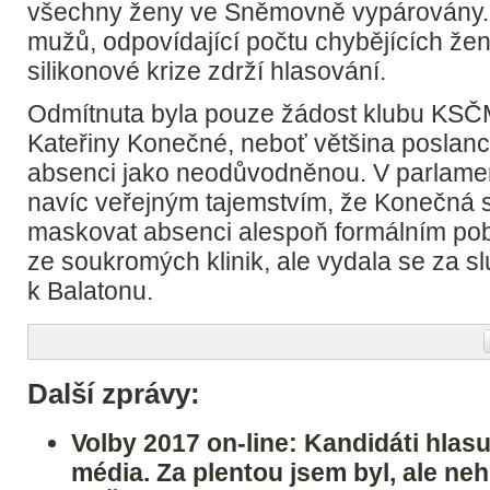
všechny ženy ve Sněmovně vypárovány. 
mužů, odpovídající počtu chybějících žen
silikonové krize zdrží hlasování.
Odmítnuta byla pouze žádost klubu KSČ
Kateřiny Konečné, neboť většina poslanců
absenci jako neodůvodněnou. V parlamen
navíc veřejným tajemstvím, že Konečná 
maskovat absenci alespoň formálním po
ze soukromých klinik, ale vydala se za s
k Balatonu.
Další zprávy:
Volby 2017 on-line: Kandidáti hlasuj
média. Za plentou jsem byl, ale nehl