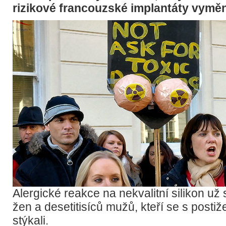
rizikové francouzské implantáty vyměn
Alergické reakce na nekvalitní silikon už s
žen a desetitisíců mužů, kteří se s post
stýkali.