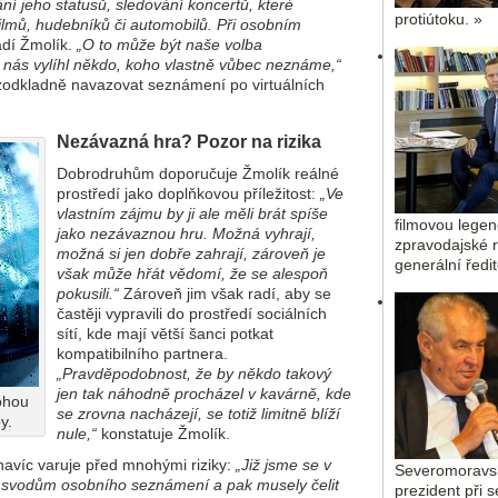
ání jeho statusů, sledování koncertů, které
protiútoku. »
filmů, hudebníků či automobilů. Při osobním
dí Žmolík.
„O to může být naše volba
e nás vylíhl někdo, koho vlastně vůbec neznáme,“
zodkladně navazovat seznámení po virtuálních
Nezávazná hra? Pozor na rizika
Dobrodruhům doporučuje Žmolík reálné
prostředí jako doplňkovou příležitost:
„Ve
vlastním zájmu by ji ale měli brát spíše
filmovou legen
jako nezávaznou hru. Možná vyhrají,
zpravodajské r
možná si jen dobře zahrají, zároveň je
generální ředi
však může hřát vědomí, že se alespoň
pokusili.“
Zároveň jim však radí, aby se
častěji vypravili do prostředí sociálních
sítí, kde mají větší šanci potkat
kompatibilního partnera.
„Pravděpodobnost, že by někdo takový
jen tak náhodně procházel v kavárně, kde
ohou
se zrovna nacházejí, se totiž limitně blíží
y.
nule,“
konstatuje Žmolík.
 navíc varuje před mnohými riziky:
„Již jsme se v
Severomoravsk
ly svodům osobního seznámení a pak musely čelit
prezident při 