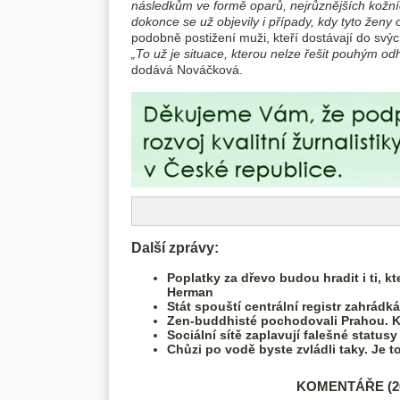
následkům ve formě oparů, nejrůznějších kožní
dokonce se už objevily i případy, kdy tyto ženy 
podobně postižení muži, kteří dostávají do svýc
„To už je situace, kterou nelze řešit pouhým o
dodává Nováčková.
Další zprávy:
Poplatky za dřevo budou hradit i ti, k
Herman
Stát spouští centrální registr zahrádká
Zen-buddhisté pochodovali Prahou. K
Sociální sítě zaplavují falešné statusy
Chůzi po vodě byste zvládli taky. Je to
KOMENTÁŘE (26)