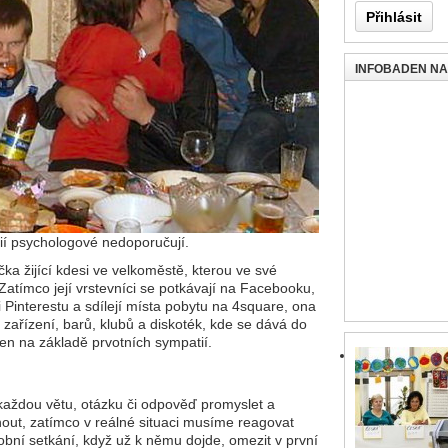
INFOBADEN N
í psychologové nedoporučují.
a žijící kdesi ve velkoměstě, kterou ve své
Zatímco její vrstevníci se potkávají na Facebooku,
i Pinterestu a sdílejí místa pobytu na 4square, ona
zařízení, barů, klubů a diskoték, kde se dává do
en na základě prvotních sympatií.
 každou větu, otázku či odpověď promyslet a
pnout, zatímco v reálné situaci musíme reagovat
bní setkání, když už k němu dojde, omezit v první