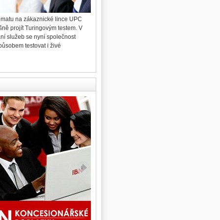
omatu na zákaznické lince UPC
96 procent hlasujících obyvatel pražské městské
šně projít Turingovým testem. V
čtvrti Hradčany během víkendu rozhodlo v
ání služeb se nyní společnost
místním referendu o vystěhování Ing. Miloše
působem testovat i živé
Zemana z Pražského hradu.