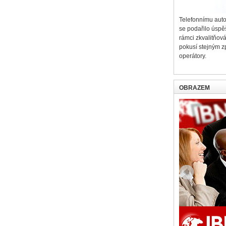
Telefonnímu aut
se podařilo úspě
rámci zkvalitňov
pokusí stejným z
operátory.
OBRAZEM