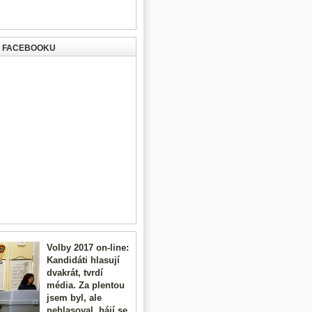
A FACEBOOKU
Volby 2017 on-line:
Kandidáti hlasují
dvakrát, tvrdí
média. Za plentou
jsem byl, ale
nehlasoval, hájí se