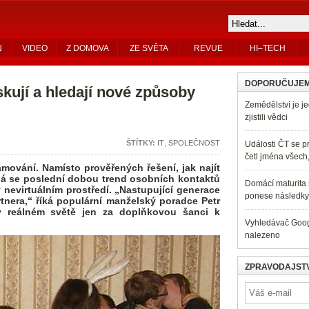
N
VIDEO
Z DOMOVA
ZE SVĚTA
REVUE
HI–TECH
DOPORUČUJE
iskují a hledají nové způsoby
Zemědělství je je
zjistili vědci
ŠTÍTKY:
IT
,
SPOLEČNOST
Události ČT se pr
četl jména všech
amování. Namísto prověřených řešení, jak najít
há se poslední dobou trend osobních kontaktů
Domácí maturita s
nevirtuálním prostředí. „Nastupující generace
ponese následky 
rtnera,“ říká populární manželský poradce Petr
 v reálném světě jen za doplňkovou šanci k
Vyhledávač Googl
nalezeno
ZPRAVODAJSTV