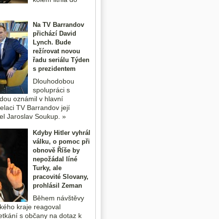
Na TV Barrandov
přichází David
Lynch. Bude
režírovat novou
řadu seriálu Týden
s prezidentem
Dlouhodobou
spolupráci s
dou oznámil v hlavní
elaci TV Barrandov její
tel Jaroslav Soukup. »
Kdyby Hitler vyhrál
válku, o pomoc při
obnově Říše by
nepožádal líné
Turky, ale
pracovité Slovany,
prohlásil Zeman
Během návštěvy
ého kraje reagoval
setkání s občany na dotaz k