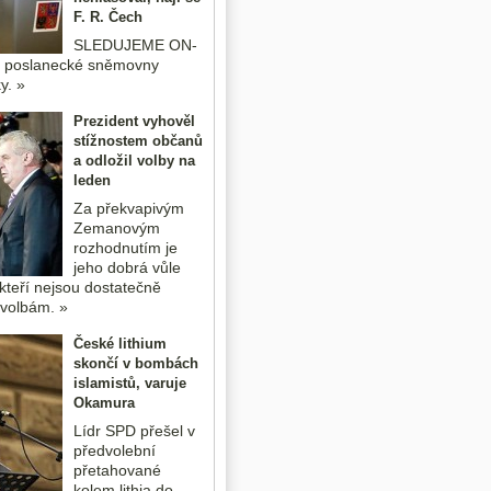
F. R. Čech
SLEDUJEME ON-
o poslanecké sněmovny
y. »
Prezident vyhověl
stížnostem občanů
a odložil volby na
leden
Za překvapivým
Zemanovým
rozhodnutím je
jeho dobrá vůle
kteří nejsou dostatečně
k volbám. »
České lithium
skončí v bombách
islamistů, varuje
Okamura
Lídr SPD přešel v
předvolební
přetahované
kolem lithia do