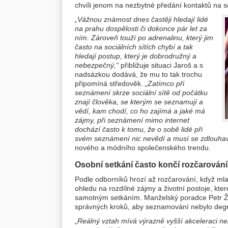
chvíli jenom na nezbytné předání kontaktů na so
„Vážnou známost dnes častěji hledají lidé
na prahu dospělosti či dokonce pár let za
ním. Zároveň touží po adrenalinu, který jim
často na sociálních sítích chybí a tak
hledají postup, který je dobrodružný a
nebezpečný,“
přibližuje situaci Jaroš a s
nadsázkou dodává, že mu to tak trochu
připomíná středověk.
„Zatímco při
seznámení skrze sociální sítě od počátku
znají člověka, se kterým se seznamují a
vědí, kam chodí, co ho zajímá a jaké má
zájmy, při seznámení mimo internet
dochází často k tomu, že o sobě lidé při
svém seznámení nic nevědí a musí se zdlouhav
nového a módního společenského trendu.
Osobní setkání často končí rozčarován
Podle odborníků hrozí až rozčarování, když mladí
ohledu na rozdílné zájmy a životní postoje, kter
samotným setkáním. Manželský poradce Petr Žm
správných kroků, aby seznamování nebylo deg
„Reálný vztah mívá výrazně vyšší akceleraci než