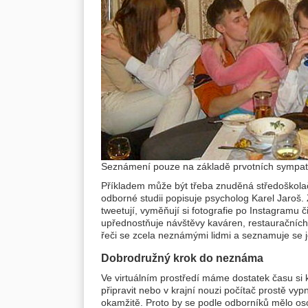
Seznámení pouze na základě prvotních sympati
Příkladem může být třeba znuděná středoškolačk
odborné studii popisuje psycholog Karel Jaroš. 
tweetují, vyměňují si fotografie po Instagramu č
upřednostňuje návštěvy kaváren, restauračních 
řeči se zcela neznámými lidmi a seznamuje se j
Dobrodružný krok do neznáma
Ve virtuálním prostředí máme dostatek času si
připravit nebo v krajní nouzi počítač prostě vy
okamžitě. Proto by se podle odborníků mělo oso