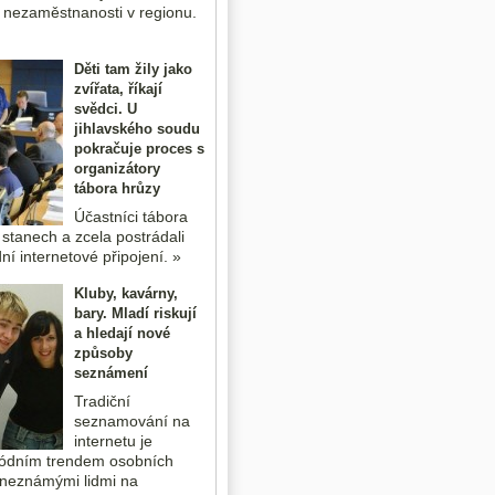
 nezaměstnanosti v regionu.
Děti tam žily jako
zvířata, říkají
svědci. U
jihlavského soudu
pokračuje proces s
organizátory
tábora hrůzy
Účastníci tábora
 stanech a zcela postrádali
ní internetové připojení. »
Kluby, kavárny,
bary. Mladí riskují
a hledají nové
způsoby
seznámení
Tradiční
seznamování na
internetu je
ódním trendem osobních
 neznámými lidmi na