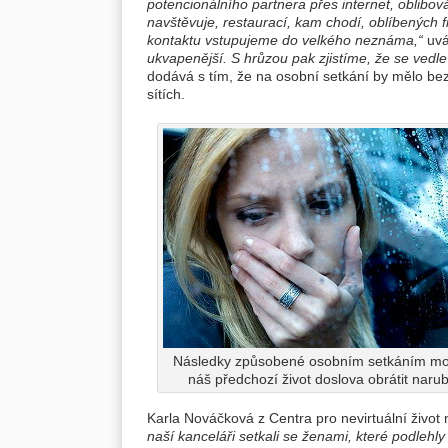
potencionálního partnera přes internet, oblibov
navštěvuje, restaurací, kam chodí, oblíbených 
kontaktu vstupujeme do velkého neznáma,“
uvá
ukvapenější. S hrůzou pak zjistíme, že se vedl
dodává s tím, že na osobní setkání by mělo be
sítích.
Následky způsobené osobním setkáním m
náš předchozí život doslova obrátit narub
Karla Nováčková z Centra pro nevirtuální život
naší kanceláři setkali se ženami, které podleh