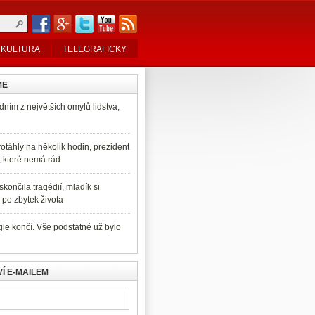
KULTURA
TELEGRAFICKY
ME
dním z největších omylů lidstva,
otáhly na několik hodin, prezident
, které nemá rád
končila tragédií, mladík si
po zbytek života
e končí. Vše podstatné už bylo
Í E-MAILEM