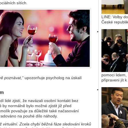
ciálních sítích.
LINE: Volby d
České republik
pomoci lidem, 
ě poznávat,“
upozorňuje psycholog na úskalí
připraveni jít 
ím
 lidé zjistí, že navázali osobní kontakt bez
é by normálně bylo možné zjistit již před
olík považuje za důležité také načasování
radováno na pouhé dílo náhody.
 virtuální. Zcela chybí běžná fáze sledování kroků