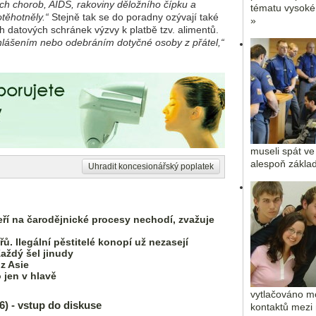
ch chorob, AIDS, rakoviny děložního čípku a
tématu vysoké
otěhotněly.“
Stejně tak se do poradny ozývají také
»
h datových schránek výzvy k platbě tzv. alimentů.
dhlášením nebo odebráním dotyčné osoby z přátel,“
museli spát ve
alespoň základ
Uhradit koncesionářský poplatek
teří na čarodějnické procesy nechodí, zvažuje
řů. Ilegální pěstitelé konopí už nezasejí
aždý šel jinudy
 z Asie
 jen v hlavě
vytlačováno m
 - vstup do diskuse
kontaktů mezi