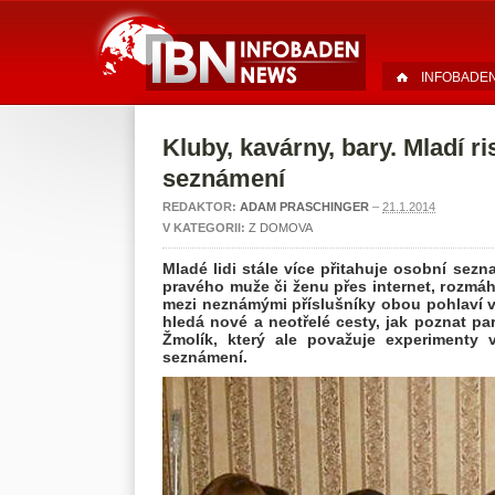
INFOBADE
Kluby, kavárny, bary. Mladí r
seznámení
REDAKTOR:
ADAM PRASCHINGER
–
21.1.2014
V KATEGORII:
Z DOMOVA
Mladé lidi stále více přitahuje osobní sezn
pravého muže či ženu přes internet, rozmá
mezi neznámými příslušníky obou pohlaví v 
hledá nové a neotřelé cesty, jak poznat pa
Žmolík, který ale považuje experimenty
seznámení.