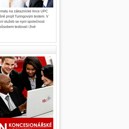
omatu na zákaznické lince UPC
96 procent hlasujících obyvatel pražské městské
šně projít Turingovým testem. V
čtvrti Hradčany během víkendu rozhodlo v
ání služeb se nyní společnost
místním referendu o vystěhování Ing. Miloše
působem testovat i živé
Zemana z Pražského hradu.