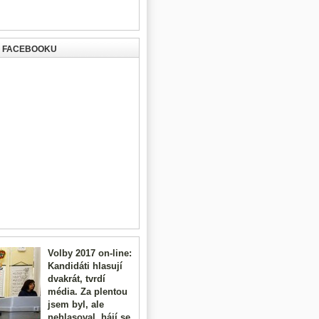
A FACEBOOKU
Volby 2017 on-line:
Kandidáti hlasují
dvakrát, tvrdí
média. Za plentou
jsem byl, ale
nehlasoval, hájí se