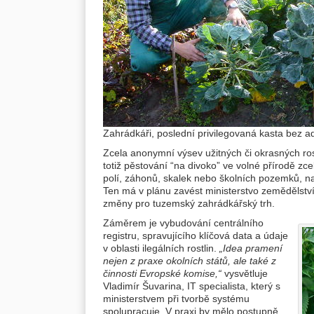
Zahrádkáři, poslední privilegovaná kasta bez ad
Zcela anonymní výsev užitných či okrasných ros
totiž pěstování “na divoko” ve volné přírodě zc
polí, záhonů, skalek nebo školních pozemků, na 
Ten má v plánu zavést ministerstvo zemědělstv
změny pro tuzemský zahrádkářský trh.
Záměrem je vybudování centrálního
registru, spravujícího klíčová data a údaje
v oblasti ilegálních rostlin.
„Idea pramení
nejen z praxe okolních států, ale také z
činnosti Evropské komise,“
vysvětluje
Vladimír Šuvarina, IT specialista, který s
ministerstvem při tvorbě systému
spolupracuje. V praxi by mělo postupně