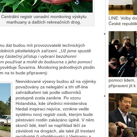
Centrální registr usnadní monitoring výskytu
LINE: Volby d
marihuany a dalších rekreačních drog.
České republik
ěnu dat budou mít provozovatelé technických
bilních pěstitelských zařízení.
„Už jsme spustili
vy částečný přístup i vybraní bezúhonní
stém používat a mohli do budoucna s jeho pomocí
ysvětluje Šuvarina. Monitoring jednotlivých plodin
ém na to bude připravený.
pomoci lidem, 
Neevidované výsevy budou až na výjimky
připraveni jít 
považovány za nelegální a trh off-line
zahrádkaření tak podle odborníků
postupně zcela zanikne. Po vzoru
Holandska, kde úředníci ministerstva
hledali inspiraci nejvíce, vznikne vedle
systému nový registr osob, kterým bude
pěstování rostlin zakázáno úplně. V něm
skončí lidé, kteří se například léčí ze
závislosti na drogách, ale také již trestaní
recidivisté či přistěhovalci z Vietnamu a