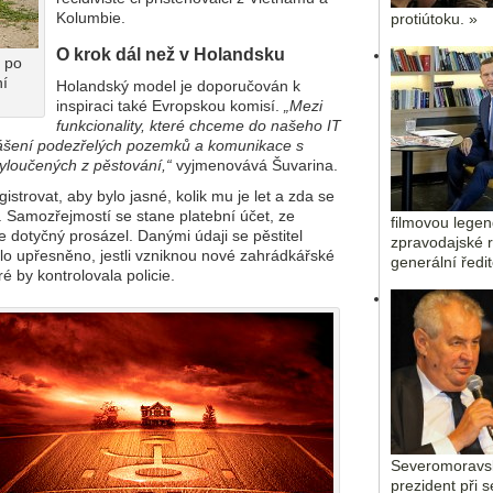
Kolumbie.
protiútoku. »
O krok dál než v Holandsku
e po
ní
Holandský model je doporučován k
inspiraci také Evropskou komisí.
„Mezi
funkcionality, které chceme do našeho IT
hlášení podezřelých pozemků a komunikace s
yloučených z pěstování,“
vyjmenovává Šuvarina.
istrovat, aby bylo jasné, kolik mu je let a zda se
 Samozřejmostí se stane platební účet, ze
filmovou legen
 dotyčný prosázel. Danými údaji se pěstitel
zpravodajské r
ylo upřesněno, jestli vzniknou nové zahrádkářské
generální ředi
é by kontrolovala policie.
Severomoravsk
prezident při 