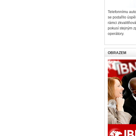
Telefonnímu aut
se podařilo úspě
rámci zkvalitňov
pokusí stejným z
operátory.
OBRAZEM