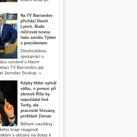
Na TV Barrandov
přichází David
Lynch. Bude
režírovat novou
řadu seriálu Týden
s prezidentem
Dlouhodobou
spolupráci s
dou oznámil v hlavní
elaci TV Barrandov její
tel Jaroslav Soukup. »
Kdyby Hitler vyhrál
válku, o pomoc při
obnově Říše by
nepožádal líné
Turky, ale
pracovité Slovany,
prohlásil Zeman
Během návštěvy
ého kraje reagoval
setkání s občany na dotaz k