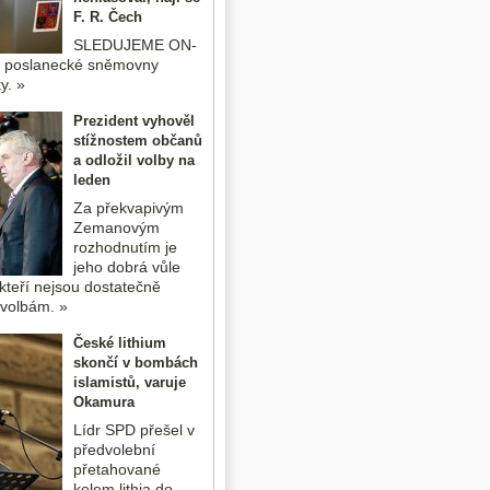
F. R. Čech
SLEDUJEME ON-
o poslanecké sněmovny
y. »
Prezident vyhověl
stížnostem občanů
a odložil volby na
leden
Za překvapivým
Zemanovým
rozhodnutím je
jeho dobrá vůle
kteří nejsou dostatečně
k volbám. »
České lithium
skončí v bombách
islamistů, varuje
Okamura
Lídr SPD přešel v
předvolební
přetahované
kolem lithia do