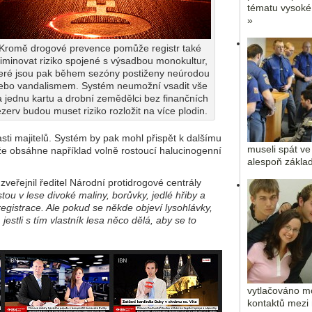
tématu vysoké
»
Kromě drogové prevence pomůže registr také
liminovat riziko spojené s výsadbou monokultur,
eré jsou pak během sezóny postiženy neúrodou
ebo vandalismem. Systém neumožní vsadit vše
 jednu kartu a drobní zemědělci bez finančních
ezerv budou muset riziko rozložit na více plodin.
sti majitelů. Systém by pak mohl přispět k dalšímu
museli spát ve
že obsáhne například volně rostoucí halucinogenní
alespoň základ
zveřejnil ředitel Národní protidrogové centrály
u v lese divoké maliny, borůvky, jedlé hřiby a
registrace. Ale pokud se někde objeví lysohlávky,
stli s tím vlastník lesa něco dělá, aby se to
vytlačováno m
kontaktů mezi