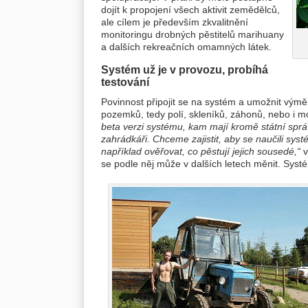
dojít k propojení všech aktivit zemědělců,
ale cílem je především zkvalitnění
monitoringu drobných pěstitelů marihuany
a dalších rekreačních omamných látek.
Systém už je v provozu, probíhá
testování
Povinnost připojit se na systém a umožnit vým
pozemků, tedy polí, skleníků, záhonů, nebo i mo
beta verzi systému, kam mají kromě státní sprá
zahrádkáři. Chceme zajistit, aby se naučili sy
například ověřovat, co pěstují jejich sousedé,“
v
se podle něj může v dalších letech měnit. Syst