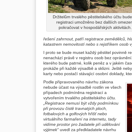
Držitelům trvalého pěstitelského účtu bud
registraci umožněno bez dalších omeze
pokračovat v hospodářských aktivitách.
řešení zahrnout, patří registrace zemědělců, 
katastrem nemovitostí nebo s rejstříkem osob v
I proto se bude muset každý pěstitel povinně reg
nenachází právě v registru osob bez oprávnění.
kterého bude patrné, kolik peněz a v jakém čase
prokáže při každé výsadbě a sklizni. Ještě neb
karty nebo postačí stávající osobní doklady, kter
Podle připravovaného návrhu zákona
nebude účast na výsadbě rostlin ve všech
případech podmíněna registrací a
vytvořením trvalého pěstitelského účtu.
„Registrace nemusí být vždy podmínkou
při provozu čistě travnatých ploch,
fotbalových a golfových hřišť nebo
virtuálního farmaření na internetu, tady
vidíme prostor pro žadatele při udělování
výjimek“
uvedl za předkladatele návrhu