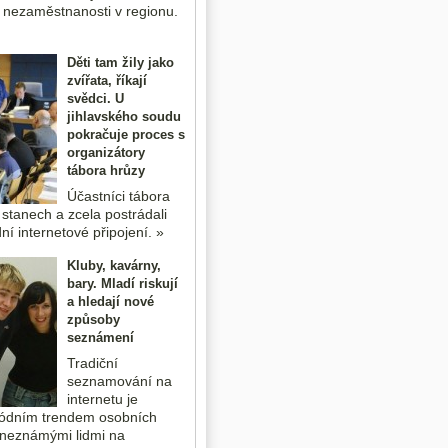
 nezaměstnanosti v regionu.
Děti tam žily jako
zvířata, říkají
svědci. U
jihlavského soudu
pokračuje proces s
organizátory
tábora hrůzy
Účastníci tábora
 stanech a zcela postrádali
ní internetové připojení. »
Kluby, kavárny,
bary. Mladí riskují
a hledají nové
způsoby
seznámení
Tradiční
seznamování na
internetu je
ódním trendem osobních
 neznámými lidmi na