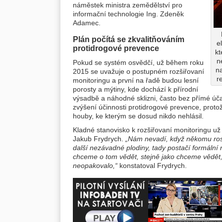
náměstek ministra zemědělství pro
informační technologie Ing. Zdeněk
Adamec.
Plán počítá se zkvalitňováním
e
protidrogové prevence
kt
n
Pokud se systém osvědčí, už během roku
na
2015 se uvažuje o postupném rozšiřovaní
r
monitoringu a první na řadě budou lesní
porosty a mýtiny, kde dochází k přírodní
výsadbě a náhodné sklizni, často bez přímé úča
zvýšení účinnosti protidrogové prevence, proto
houby, ke kterým se dosud nikdo nehlásil.
Kladné stanovisko k rozšiřovaní monitoringu už 
Jakub Frydrych.
„Nám nevadí, když někomu rosto
další nezávadné plodiny, tady postačí formální 
chceme o tom vědět, stejně jako chceme vědět, je
neopakovalo,“
konstatoval Frydrych.