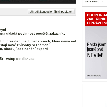
veřejnosti. »
Uhradit koncesionářský poplatek
mysl
ona ukládá povinnost pouštět zákazníky
din, prezident četl jména všech, které nemá rád
 hledají nové způsoby seznámení
, shodují se finanční experti
 - vstup do diskuse