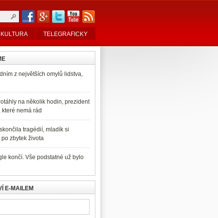
KULTURA
TELEGRAFICKY
ME
dním z největších omylů lidstva,
otáhly na několik hodin, prezident
, které nemá rád
končila tragédií, mladík si
po zbytek života
e končí. Vše podstatné už bylo
Í E-MAILEM