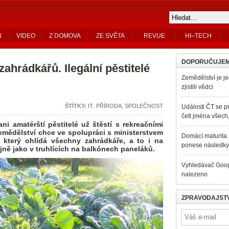
N
VIDEO
Z DOMOVA
ZE SVĚTA
REVUE
HI–TECH
DOPORUČUJE
 zahrádkářů. Ilegální pěstitelé
Zemědělství je je
zjistili vědci
ŠTÍTKY:
IT
,
PŘÍRODA
,
SPOLEČNOST
Události ČT se pr
četl jména všech
ni amatérští pěstitelé už štěstí s rekreačními
mědělství chce ve spolupráci s ministerstvem
Domácí maturita s
, který ohlídá všechny zahrádkáře, a to i na
ponese následky 
jně jako v truhlících na balkónech paneláků.
Vyhledávač Googl
nalezeno
ZPRAVODAJSTV