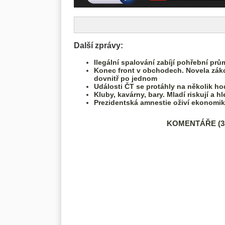
Další zprávy:
Ilegální spalování zabíjí pohřební prů
Konec front v obchodech. Novela zák
dovnitř po jednom
Události ČT se protáhly na několik ho
Kluby, kavárny, bary. Mladí riskují a
Prezidentská amnestie oživí ekonomiku
KOMENTÁŘE (35)