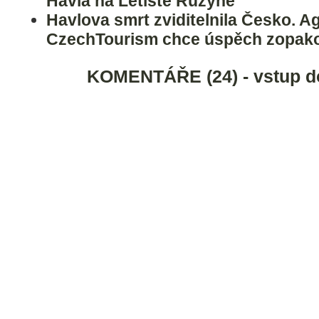
Havla na Letiště Ruzyně
Havlova smrt zviditelnila Česko. A
CzechTourism chce úspěch zopak
KOMENTÁŘE (24) - vstup d