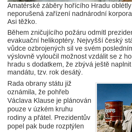
Amatérské záběry hořícího Hradu oblétly
neporušená zařízení nadnárodní korpo
Asi těžko.
Během zničujícího požáru odmítl preziden
evakuační helikoptéry. Nejvyšší český st
vůdce ozbrojených sil ve svém poslední
výslovně vyloučil možnost vzdálit se z h
hradu s dodatkem, že zbývá ještě naplnit
mandátu, tzv. rok desátý.
Rada obrany státu již
oznámila, že pohřeb
Václava Klause je plánován
pouze v úzkém kruhu
rodiny a přátel. Prezidentův
popel pak bude rozptýlen