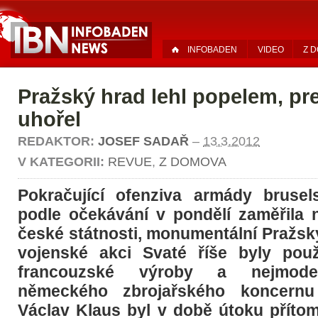
INFOBADEN
VIDEO
Z 
Pražský hrad lehl popelem, pr
uhořel
REDAKTOR:
JOSEF SADAŘ
–
13.3.2012
V KATEGORII:
REVUE
,
Z DOMOVA
Pokračující ofenziva armády brusel
podle očekávání v pondělí zaměřila
české státnosti, monumentální Pražský
vojenské akci Svaté říše byly použ
francouzské výroby a nejmodern
německého zbrojařského koncernu 
Václav Klaus byl v době útoku příto