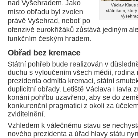
nad Vyšehradem. Jako
Václav Klaus
místo obřadu byl zvolen
státníkem, kter
Vyšehradě
právě Vyšehrad, neboť po
ofenzivě eurokřižáků zůstává jediným a
funkčním českým hradem.
Obřad bez kremace
Státní pohřeb bude realizován v důsled
duchu s vyloučením všech médií, rodina 
prezidenta odmítla kremaci, státní smutek 
duplicitní obřady. Letiště Václava Havla 
konání pohřbu uzavřeno, aby se do země
konkurenční pragmatici z okolí za účelem
zviditelnění.
Vzhledem k válečnému stavu se nechyst
nového prezidenta a úřad hlavy státu nyní