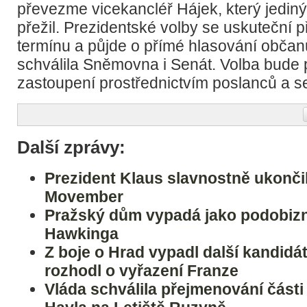
převezme vicekancléř Hájek, který jedin
přežil. Prezidentské volby se uskuteční p
termínu a půjde o přímé hlasování občanů
schválila Sněmovna i Senát. Volba bude
zastoupení prostřednictvím poslanců a s
Další zprávy:
Prezident Klaus slavnostně ukončil 
Movember
Pražský dům vypadá jako podobiz
Hawkinga
Z boje o Hrad vypadl další kandidá
rozhodl o vyřazení Franze
Vláda schválila přejmenování části