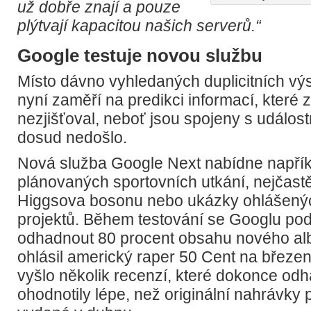
už dobře znají a pouze
plýtvají kapacitou našich serverů.“
Google testuje novou službu
Místo dávno vyhledaných duplicitních vý
nyní zaměří na predikci informací, které 
nezjišťoval, neboť jsou spojeny s událost
dosud nedošlo.
Nová služba Google Next nabídne napřík
plánovaných sportovních utkání, nejčastě
Higgsova bosonu nebo ukázky ohlášený
projektů. Během testování se Googlu poda
odhadnout 80 procent obsahu nového alb
ohlásil americký raper 50 Cent na březen
vyšlo několik recenzí, které dokonce od
ohodnotily lépe, než originální nahrávky 