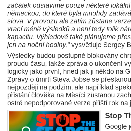
začátek odstavíme pouze některé lokální
německou, do které byla mnohdy zadáván
slova. V provozu ale zatím zůstane verze
vrací méně výsledků a není tedy tolik ná
kapacitu. Výhledově také plánujeme pře
jen na noční hodiny,“
vysvětluje Sergey B
Výsledky budou postupně blokovány chro
proudu času, takže zpráva o ukončení v
logicky jako první, hned jak ji někdo na 
Zprávy o úmrtí Steva Jobse se přestano
nejpozději na podzim, ale například spe
přistání člověka na Měsíci zůstanou zac
ostré nepodporované verze příští rok na j
Stop T
Google j