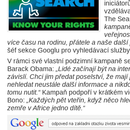
iniciáto
vzděláv
The Sea
kampan
veřejnost
více času na rodinu, přátele a naše další
šéf sekce Googlu pro vyhledávací služby
V rámci své vlastní podzimní kampaně se k
Barack Obama:
„Lidé začínají být na int
závislí. Chci jim předat poselství, že mají
nehledat neustále další informace a nikd
tomu nutit.“
Kampaň podpoří v krátkém vi
Bono:
„Každých pět vteřin, když něco hle
zemře v Africe jedno dítě.“