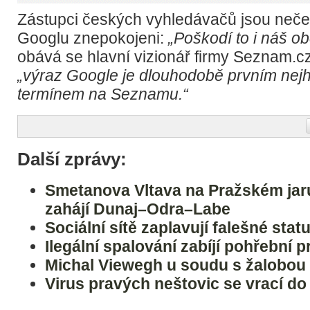
Zástupci českých vyhledávačů jsou ne
Googlu znepokojeni:
„Poškodí to i náš o
obává se hlavní vizionář firmy Seznam.cz
„výraz Google je dlouhodobě prvním nej
termínem na Seznamu.“
Další zprávy:
Smetanova Vltava na Pražském jaru
zahájí Dunaj–Odra–Labe
Sociální sítě zaplavují falešné stat
Ilegální spalování zabíjí pohřební 
Michal Viewegh u soudu s žalobou
Virus pravých neštovic se vrací do