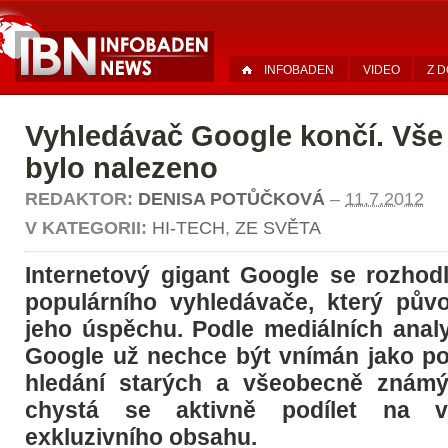
INFOBADEN
VIDEO
Z 
Vyhledávač Google končí. Vše
bylo nalezeno
REDAKTOR:
DENISA POTŮČKOVÁ
–
11.7.2012
V KATEGORII:
HI-TECH
,
ZE SVĚTA
Internetový gigant Google se rozhod
populárního vyhledávače, který půvo
jeho úspěchu. Podle mediálních analy
Google už nechce být vnímán jako p
hledání starých a všeobecně známýc
chystá se aktivně podílet na v
exkluzivního obsahu.