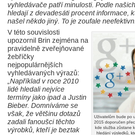
vyhledávače patří minulosti. Podle našich 
hledají z devadesáti procent informace, k
našel někdo jiný. To je zoufale neefektivní
V této souvislosti
upozornil Brin zejména na
pravidelně zveřejňované
žebříčky
nejpopulárnějších
vyhledávaných výrazů:
„Například v roce 2010
lidé hledali nejvíce
termíny jako ipad a Justin
Bieber. Domníváme se
však, že většinu dotazů
Uživatelům bude po 
zadali fanoušci těchto
2015 doporučen přech
kde služba zůstane k
výrobků, kteří je beztak
hledání výsledků, k