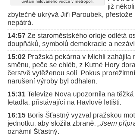
uvítání milovaného vůdce v metropoli.
již někol
zbytečně ukrývá Jiří Paroubek, přestože
nepátrá.
14:57
Ze staroměstského orloje odlétá o
doupňáků, symbolů demokracie a nezávis
15:02
Pražská pekárna v Michli zahájil
směnu, peče se chléb, z Kutné Hory doraz
čerstvě vytěženou solí. Pokus prorežimn
narušení výroby byl odhalen.
15:31
Televize Nova upozornila na těžká
letadla, přistávající na Havlově letišti.
16:15
Boris Šťastný vyzval pražskou mot
jednotku, aby složila zbraně.
„Jsem připr
oznámil Šťastný.