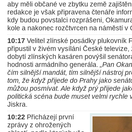
aby měli občané ve zbytku země zajištěn 
redakce je však připravena čtenáře infor
kdy budou povstalci rozprášeni, Okamura
kole a nakonec rozčtvrcen na náměstí v 
10:17
Velitel zlínské posádky plukovník 
připustil v živém vysílání České televize,
dobytí zlínských kasáren povýšil senát
hodnosti armádního generála.
„Pan Okamu
čím silnější mandát, tím silnější nástroj 
tom, že když přijede do Prahy jako senát
můžou posmívat. Ale když prý přijede jak
politická scéna bude muset velmi rychle vy
Jiskra.
10:22
Přicházejí první
zprávy z ohrožených