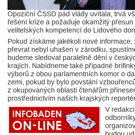
Opoziční ČSSD pád vlády uvítala, trvá 
řešení krize a požaduje okamžitý přesun
velitelských kompetencí do Lidového do
Pokud získáme jakékoli nové informace, 
převrat nebyl uhašen v zárodku, spustíme
budeme sledovat paralelně dění v český
krajích. Nabídneme také případné brífin
výborů z obou parlamentních komor o dal
zemi, pokud by bylo povstání vzbouřenc
z okupovaných oblastí čtenářům přinese
prostřednictvím našich krajských reporté
V redakci
odborník
organizov
budou ud