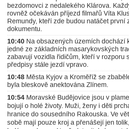
bezdomovci z nedalekého Klárova. Kaž
rovněž očekáván příjezd filmařů Víta Klus
Remundy, kteří zde budou natáčet první
dokumentu.
10:40
Na obsazených územích dochází k
jedné ze základních masarykovských trad
zabavují vozidla řidičům, kteří v rozporu
předpisy stále jezdí vpravo.
10:48
Města Kyjov a Kroměříž se zbaběle
byla bleskově anektována Zlínem.
10:54
Moravské Budějovice jsou v plame
bojují o holé životy. Muži, ženy i děti prc
hranice do sousedního Rakouska. Ve vět
sobě mají pouze kroj a přenášejí jen tolik,