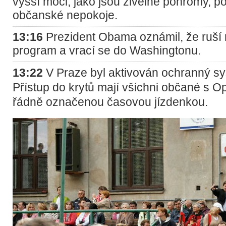
vyšší moci, jako jsou živelné pohromy, po
občanské nepokoje.
13:16
Prezident Obama oznámil, že ruší
program a vrací se do Washingtonu.
13:22
V Praze byl aktivován ochranný sy
Přístup do krytů mají všichni občané s 
řádně označenou časovou jízdenkou.