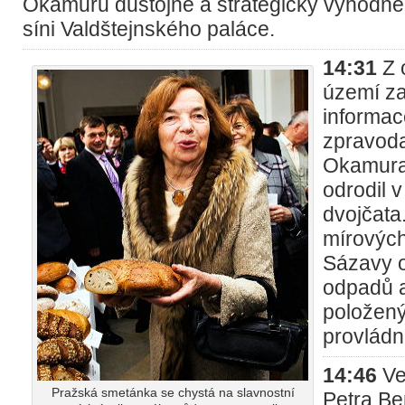
Okamuru důstojné a strategicky výhodné 
síni Valdštejnského paláce.
14:31
Z 
území za
informac
zpravoda
Okamura
odrodil v
dvojčata.
mírových 
Sázavy o
odpadů a
položený
provládn
14:46
Ve
Pražská smetánka se chystá na slavnostní
Petra Be