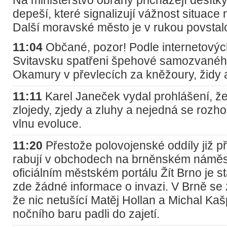
depeší, které signalizují vážnost situac
Další moravské město je v rukou povstal
11:04
Občané, pozor! Podle internetových
Svitavsku spatřeni špehové samozvanéh
Okamury v převlecích za kněžoury, židy
11:11
Karel Janeček vydal prohlášení, ž
zlojedy, zjedy a zluhy a nejedná se rozho
vlnu evoluce.
11:20
Přestože polovojenské oddíly již př
rabují v obchodech na brněnském náměs
oficiálním městském portálu Žít Brno je s
zde žádné informace o invazi. V Brně se za
že nic netušící Matěj Hollan a Michal Ka
nočního baru padli do zajetí.