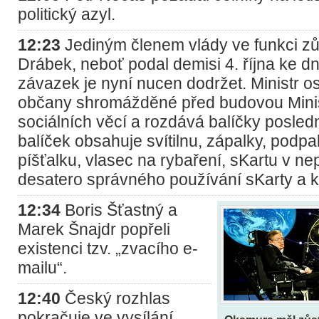
politický azyl.
12:23
Jediným členem vlády ve funkci zů
Drábek, neboť podal demisi 4. října ke dni
závazek je nyní nucen dodržet. Ministr o
občany shromážděné před budovou Minis
sociálních věcí a rozdává balíčky posled
balíček obsahuje svítilnu, zápalky, podpal
píšťalku, vlasec na rybaření, sKartu v 
desatero správného používání sKarty a k
12:34
Boris Šťastný a
Marek Šnajdr popřeli
existenci tzv. „zvacího e-
mailu“.
12:40
Český rozhlas
pokračuje ve vysílání,