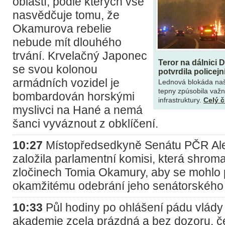
oblastí, podle kterých vše
nasvědčuje tomu, že
Okamurova rebelie
nebude mít dlouhého
trvání. Krvelačný Japonec
Teror na dálnici 
se svou kolonou
potvrdila policejn
armádních vozidel je
Lednová blokáda naší
tepny zpúsobila važ
bombardován horskými
infrastruktury.
Celý 
myslivci na Hané a nemá
šanci vyváznout z obklíčení.
10:27
Místopředsedkyně Senátu PČR Al
založila parlamentní komisi, která shro
zločinech Tomia Okamury, aby se mohlo p
okamžitému odebrání jeho senátorského
10:33
Půl hodiny po ohlášení pádu vlády
akademie zcela prázdná a bez dozoru, če