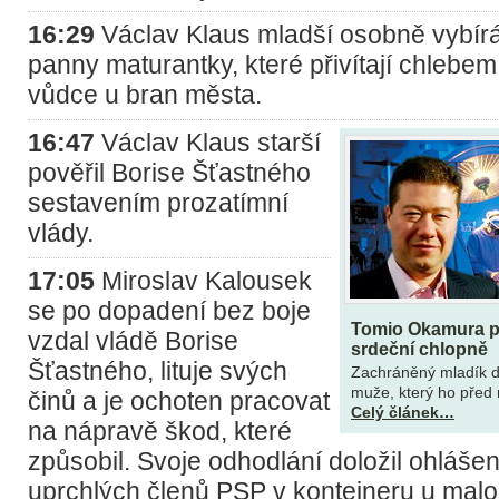
16:29
Václav Klaus mladší osobně vybírá
panny maturantky, které přivítají chlebem
vůdce u bran města.
16:47
Václav Klaus starší
pověřil Borise Šťastného
sestavením prozatímní
vlády.
17:05
Miroslav Kalousek
se po dopadení bez boje
Tomio Okamura pr
vzdal vládě Borise
srdeční chlopně
Šťastného, lituje svých
Zachráněný mladík 
muže, který ho před 
činů a je ochoten pracovat
Celý článek…
na nápravě škod, které
způsobil. Svoje odhodlání doložil ohláše
uprchlých členů PSP v kontejneru u malo