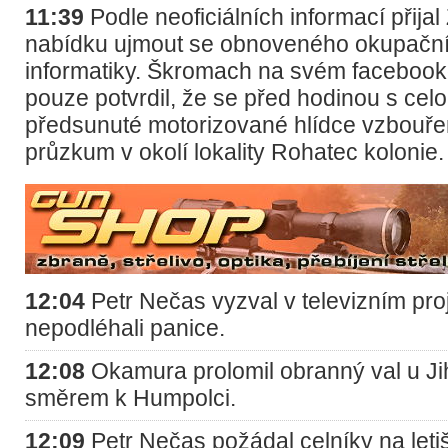
11:39
Podle neoficiálních informací přij
nabídku ujmout se obnoveného okupační
informatiky. Škromach na svém facebook
pouze potvrdil, že se před hodinou s cel
předsunuté motorizované hlídce vzbouřen
průzkum v okolí lokality Rohatec kolonie.
12:04
Petr Nečas vyzval v televizním pr
nepodléhali panice.
12:08
Okamura prolomil obranný val u Ji
směrem k Humpolci.
12:09
Petr Nečas požádal celníky na letiš