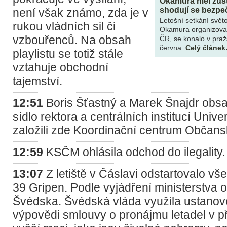
Okamura měl zůst
shodují se bezpeč
není však známo, zda je v
Letošní setkání světo
rukou vládních sil či
Okamura organizoval
vzbouřenců. Na obsah
ČR, se konalo v praž
června.
Celý článe
playlistu se totiž stále
vztahuje obchodní
tajemství.
12:51
Boris Šťastný a Marek Šnajdr obsad
sídlo rektora a centrálních institucí Univer
založili zde Koordinační centrum Občans
12:59
KSČM ohlásila odchod do ilegality.
13:07
Z letiště v Čáslavi odstartovalo vš
39 Gripen. Podle vyjádření ministerstva 
Švédska. Švédská vláda využila ustanov
výpovědi smlouvy o pronájmu letadel v př