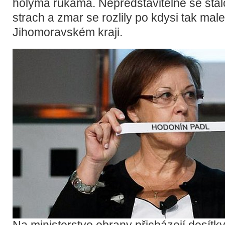
holýma rukama. Nepředstavitelné se stalo
strach a zmar se rozlily po kdysi tak ma
Jihomoravském kraji.
Na ministerstvo obrany přicházejí desítk