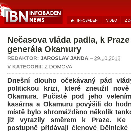
INFOBADEN
VIDEO
Z 
Nečasova vláda padla, k Praze 
generála Okamury
REDAKTOR:
JAROSLAV JANDA
–
29.10.2012
V KATEGORII:
Z DOMOVA
Dnešní dlouho očekávaný pád vlád
politickou krizi, které zneužil nov
Okamura. Pučisté pod jeho velením 
kasárna a Okamuru povýšili do hodn
místě bylo shromážděno několik tanko
již vyrazily směrem k Praze. Ke
postupně přidávají členové Dělnické 