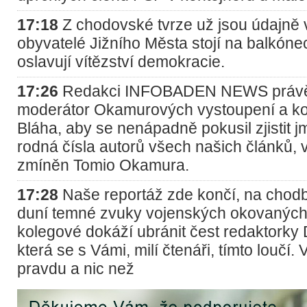
17:18
Z chodovské tvrze už jsou údajně v
obyvatelé Jižního Města stojí na balkón
oslavují vítězství demokracie.
17:26
Redakci INFOBADEN NEWS právě 
moderátor Okamurových vystoupení a kom
Bláha, aby se nenápadně pokusil zjistit 
rodná čísla autorů všech našich článků, v
zmíněn Tomio Okamura.
17:28
Naše reportáž zde končí, na chodb
duní temné zvuky vojenských okovaných
kolegové dokáží ubránit čest redaktorky
která se s Vámi, milí čtenáři, tímto loučí.
pravdu a nic než