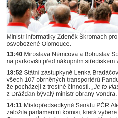
Ministr informatiky Zdeněk Škromach pr
osvobozené Olomouce.
13:40
Miroslava Němcová a Bohuslav Sob
na parkovišti před nákupním střediskem
13:52
Státní zástupkyně Lenka Bradáčová
všech 107 obrněných transportérů Pandur
že pocházejí z trestné činnosti.
„Je to vla
z Drážďan bývalý ministr obrany Vondra.
14:11
Místopředsedkyně Senátu PČR Al
založila parlamentní komisi, která vybere