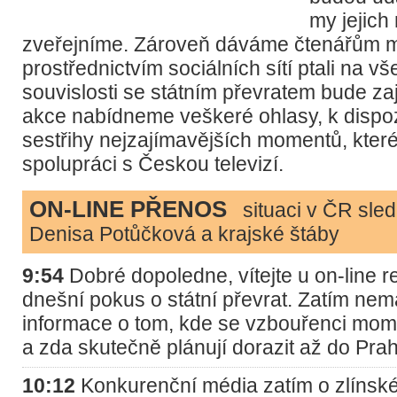
my jejich
zveřejníme. Zároveň dáváme čtenářům m
prostřednictvím sociálních sítí ptali na vše
souvislosti se státním převratem bude za
akce nabídneme veškeré ohlasy, k dispoz
sestřihy nejzajímavějších momentů, kter
spolupráci s Českou televizí.
ON-LINE PŘENOS
situaci v ČR sledu
Denisa Potůčková a krajské štáby
9:54
Dobré dopoledne, vítejte u on-line r
dnešní pokus o státní převrat. Zatím n
informace o tom, kde se vzbouřenci mom
a zda skutečně plánují dorazit až do Prah
10:12
Konkurenční média zatím o zlínské