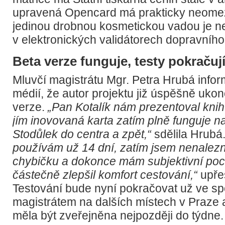
upravená Opencard má prakticky neomez
jedinou drobnou kosmetickou vadou je n
v elektronických validátorech dopravního
Beta verze funguje, testy pokračuj
Mluvčí magistrátu Mgr. Petra Hrubá info
médií, že autor projektu již úspěšně ukonč
verze.
„Pan Kotalík nám prezentoval knihu
jím inovovaná karta zatím plně funguje 
Stodůlek do centra a zpět,“
sdělila Hrubá
používám už 14 dní, zatím jsem nenaleznu
chybičku a dokonce mám subjektivní poci
částečně zlepšil komfort cestování,“
upřes
Testování bude nyní pokračovat už ve sp
magistrátem na dalších místech v Praze a
měla být zveřejněna nejpozději do týdne.