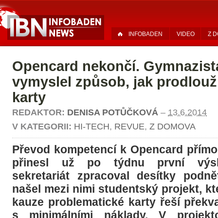
INFOBADEN
VIDEO
Z 
Opencard nekončí. Gymnazista
vymyslel způsob, jak prodlouži
karty
REDAKTOR:
DENISA POTŮČKOVÁ
–
13.6.2014
V KATEGORII:
HI-TECH
,
REVUE
,
Z DOMOVA
Převod kompetencí k Opencard přímo 
přinesl už po týdnu první výsl
sekretariát zpracoval desítky podn
našel mezi nimi studentský projekt, kte
kauze problematické karty řeší překv
s minimálními náklady. V projekt