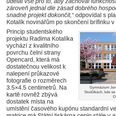
udělat vše pro to, aby zachoval funkčno
zároveň jednal dle zásad dobrého hospo
snadné projekt dokončit,“
odpovídal s p
Kotalík novinářům po skončení brífinku v
Princip studentského
projektu Radima Kotalíka
vychází z kvalitního
povrchu čelní strany
Opencard, která má
dostatečnou velikost k
nalepení průkazové
fotografie o rozměrech
3.5×4.5 centimetrů. Na
Gymnázium Jaro
Stodůlkách, kde se 
kartě rovněž zbývá
O
dostatek místa na
umístění časového kupónu standardní veli
matrice má Státní tiskárna cenin stále v a