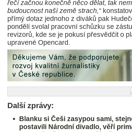
řečí začnou konečně něco dělat, tak nem
budoucnost naší země strach,“
konstatov
přímý dotaz jednoho z diváků pak Hudeč
pondělí svolal pracovní schůzku se zást
revizorů, kde se je pokusí přesvědčit o p
upravené Opencard.
Další zprávy:
Blanku si Češi zasypou sami, stejně
postavili Národní divadlo, věří prim