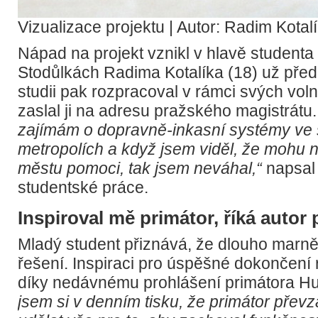
Vizualizace projektu | Autor: Radim Kotal
Nápad na projekt vznikl v hlavě student
Stodůlkách Radima Kotalíka (18) už pře
studii pak rozpracoval v rámci svých voln
zaslal ji na adresu pražského magistrátu
zajímám o dopravně-inkasní systémy ve
metropolích a když jsem viděl, že mohu
městu pomoci, tak jsem neváhal,“
napsal 
studentské práce.
Inspiroval mě primátor, říká autor 
Mladý student přiznává, že dlouho marně
řešení. Inspiraci pro úspěšné dokončení 
díky nedávnému prohlášení primátora H
jsem si v denním tisku, že primátor převza