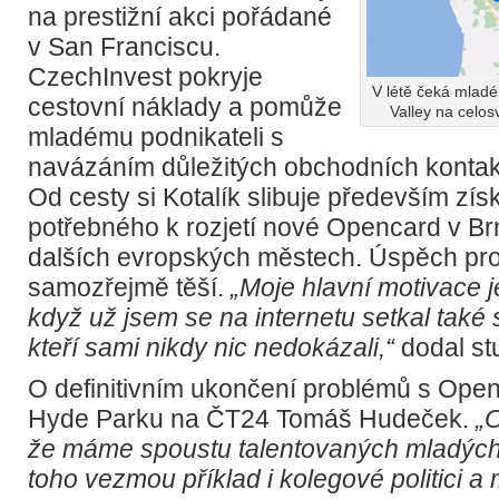
na prestižní akci pořádané
v San Franciscu.
CzechInvest pokryje
V létě čeká mladé
cestovní náklady a pomůže
Valley na celos
mladému podnikateli s
navázáním důležitých obchodních konta
Od cesty si Kotalík slibuje především zís
potřebného k rozjetí nové Opencard v Br
dalších evropských městech. Úspěch proj
samozřejmě těší.
„Moje hlavní motivace j
když už jsem se na internetu setkal také s 
kteří sami nikdy nic nedokázali,“
dodal st
O definitivním ukončení problémů s Open
Hyde Parku na ČT24 Tomáš Hudeček.
„O
že máme spoustu talentovaných mladých l
toho vezmou příklad i kolegové politici a