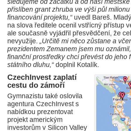
sledujeme od začátku a od naší městské
přislíben grant zhruba ve výši půl milion
financování projektu,“
uvedl Bareš. Mladý
na slova ředitele ocenil vstřícný přístup
ale současně vyjádřil přesvědčení, že ce
nevyužije.
„Určitě mi něco zůstane a včer
prezidentem Zemanem jsem mu oznámil,
finanční prostředky chci převést do jeho
státního dluhu,“
doplnil Kotalík.
CzechInvest zaplatí
cestu do zámoří
Gymnazistu také oslovila
agentura CzechInvest s
nabídkou prezentovat
projekt americkým
investorům v Silicon Valley