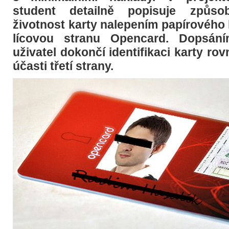
student detailně popisuje způso
životnost karty nalepením papírového
lícovou stranu Opencard. Dopsán
uživatel dokončí identifikaci karty ro
účasti třetí strany.