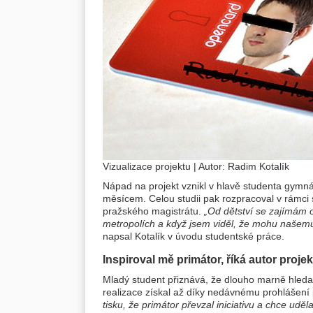
Vizualizace projektu | Autor: Radim Kotalík
Nápad na projekt vznikl v hlavě studenta gymn
měsícem. Celou studii pak rozpracoval v rámci s
pražského magistrátu.
„Od dětství se zajímám 
metropolích a když jsem viděl, že mohu našem
napsal Kotalík v úvodu studentské práce.
Inspiroval mě primátor, říká autor proje
Mladý student přiznává, že dlouho marně hleda
realizace získal až díky nedávnému prohlášen
tisku, že primátor převzal iniciativu a chce udě