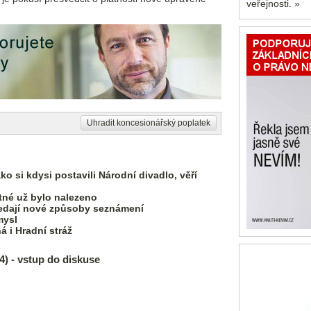
veřejnosti. »
Uhradit koncesionářský poplatek
ko si kdysi postavili Národní divadlo, věří
tné už bylo nalezeno
 hledají nové způsoby seznámení
mysl
 i Hradní stráž
 - vstup do diskuse