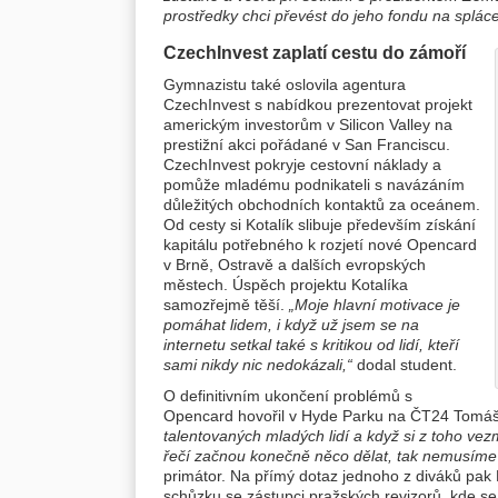
prostředky chci převést do jeho fondu na spláce
CzechInvest zaplatí cestu do zámoří
Gymnazistu také oslovila agentura
CzechInvest s nabídkou prezentovat projekt
americkým investorům v Silicon Valley na
prestižní akci pořádané v San Franciscu.
CzechInvest pokryje cestovní náklady a
pomůže mladému podnikateli s navázáním
důležitých obchodních kontaktů za oceánem.
Od cesty si Kotalík slibuje především získání
kapitálu potřebného k rozjetí nové Opencard
v Brně, Ostravě a dalších evropských
městech. Úspěch projektu Kotalíka
samozřejmě těší.
„Moje hlavní motivace je
pomáhat lidem, i když už jsem se na
internetu setkal také s kritikou od lidí, kteří
sami nikdy nic nedokázali,“
dodal student.
O definitivním ukončení problémů s
Opencard hovořil v Hyde Parku na ČT24 Tomá
talentovaných mladých lidí a když si z toho vezm
řečí začnou konečně něco dělat, tak nemusíme
primátor. Na přímý dotaz jednoho z diváků pak 
schůzku se zástupci pražských revizorů, kde se