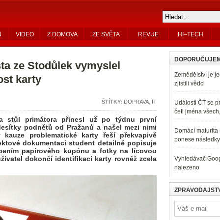
N
VIDEO
Z DOMOVA
ZE SVĚTA
REVUE
HI–TECH
DOPORUČUJE
a ze Stodůlek vymyslel
Zemědělství je je
ost karty
zjistili vědci
ŠTÍTKY:
DOPRAVA
,
IT
Události ČT se pr
četl jména všech
 stůl primátora přinesl už po týdnu první
desítky podnětů od Pražanů a našel mezi nimi
Domácí maturita s
 v kauze problematické karty řeší překvapivě
ponese následky 
ektové dokumentaci student detailně popisuje
epením papírového kupónu a fotky na lícovou
vatel dokončí identifikaci karty rovněž zcela
Vyhledávač Googl
nalezeno
ZPRAVODAJSTV