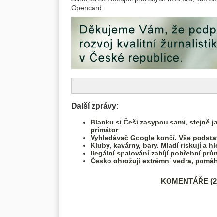
Opencard.
Další zprávy:
Blanku si Češi zasypou sami, stejně ja
primátor
Vyhledávač Google končí. Vše podsta
Kluby, kavárny, bary. Mladí riskují a
Ilegální spalování zabíjí pohřební prů
Česko ohrožují extrémní vedra, pomáhá
KOMENTÁŘE (24)