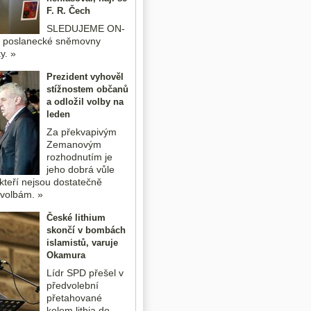
F. R. Čech
SLEDUJEME ON-
o poslanecké sněmovny
y. »
Prezident vyhověl
stížnostem občanů
a odložil volby na
leden
Za překvapivým
Zemanovým
rozhodnutím je
jeho dobrá vůle
kteří nejsou dostatečně
k volbám. »
České lithium
skončí v bombách
islamistů, varuje
Okamura
Lídr SPD přešel v
předvolební
přetahované
kolem lithia do