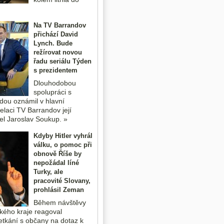
Na TV Barrandov
přichází David
Lynch. Bude
režírovat novou
řadu seriálu Týden
s prezidentem
Dlouhodobou
spolupráci s
dou oznámil v hlavní
elaci TV Barrandov její
tel Jaroslav Soukup. »
Kdyby Hitler vyhrál
válku, o pomoc při
obnově Říše by
nepožádal líné
Turky, ale
pracovité Slovany,
prohlásil Zeman
Během návštěvy
ého kraje reagoval
setkání s občany na dotaz k