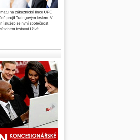
omatu na zákaznické lince UPC
96 procent hlasujících obyvatel pražské městské
šně projít Turingovým testem. V
čtvrti Hradčany během víkendu rozhodlo v
ání služeb se nyní společnost
místním referendu o vystěhování Ing. Miloše
působem testovat i živé
Zemana z Pražského hradu.