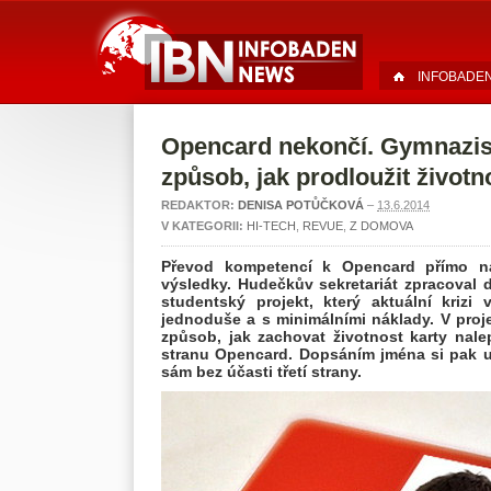
INFOBADE
Opencard nekončí. Gymnazist
způsob, jak prodloužit životn
REDAKTOR:
DENISA POTŮČKOVÁ
–
13.6.2014
V KATEGORII:
HI-TECH
,
REVUE
,
Z DOMOVA
Převod kompetencí k Opencard přímo na
výsledky. Hudečkův sekretariát zpracoval 
studentský projekt, který aktuální krizi
jednoduše a s minimálními náklady. V proj
způsob, jak zachovat životnost karty nal
stranu Opencard. Dopsáním jména si pak uži
sám bez účasti třetí strany.