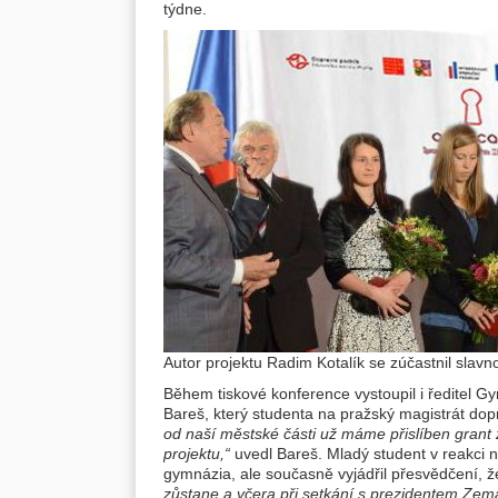
týdne.
Autor projektu Radim Kotalík se zúčastnil sla
Během tiskové konference vystoupil i ředitel 
Bareš, který studenta na pražský magistrát dop
od naší městské části už máme přislíben grant 
projektu,“
uvedl Bareš. Mladý student v reakci na
gymnázia, ale současně vyjádřil přesvědčení, ž
zůstane a včera při setkání s prezidentem Ze