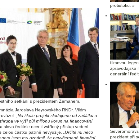
protiútoku. »
filmovou legen
zpravodajské r
generální ředi
vnostního setkání s prezidentem Zemanem.
Gymnázia Jaroslava Heyrovského RNDr. Vilém
rovázel.
„Na škole projekt sledujeme od začátku a
zhruba ve výši půl milionu korun na financování
 slova ředitele ocenil vstřícný přístup vedení
Severomoravsk
e celou částku patrně nevyužije.
„Určitě mi něco
prezident při 
manem jsem mu oznámil, že nevyčerpané finanční