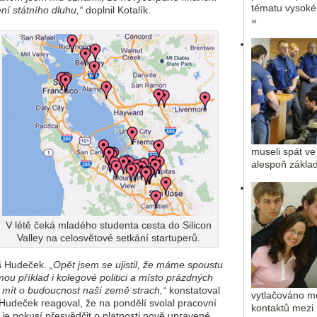
tématu vysoké
ní státního dluhu,“
doplnil Kotalík.
»
museli spát ve
alespoň základ
V létě čeká mladého studenta cesta do Silicon
Valley na celosvětové setkání startuperů.
š Hudeček.
„Opět jsem se ujistil, že máme spoustu
ou příklad i kolegové politici a místo prázdných
 mít o budoucnost naší země strach,“
konstatoval
vytlačováno m
Hudeček reagoval, že na pondělí svolal pracovní
kontaktů mezi
 je pokusí přesvědčit o platnosti nově upravené