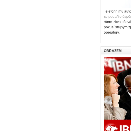
Telefonnímu aut
se podařilo úspě
rámci zkvalitňov
pokusí stejným z
operátory.
OBRAZEM