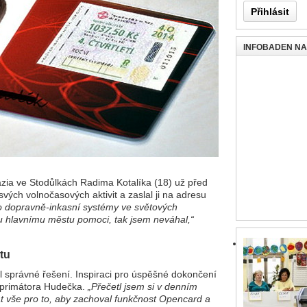
INFOBADEN N
ázia ve Stodůlkách Radima Kotalíka (18) už před
vých volnočasových aktivit a zaslal ji na adresu
o dopravně-inkasní systémy ve světových
u hlavnímu městu pomoci, tak jsem neváhal,“
ktu
l správné řešení. Inspiraci pro úspěšné dokončení
í primátora Hudečka.
„Přečetl jsem si v denním
lat vše pro to, aby zachoval funkčnost Opencard a