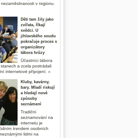
 nezaměstnanosti v regionu.
Děti tam žily jako
zvířata, říkají
svědci. U
jihlavského soudu
pokračuje proces s
organizátory
tábora hrůzy
Účastníci tábora
 stanech a zcela postrádali
ní internetové připojení. »
Kluby, kavárny,
bary. Mladí riskují
a hledají nové
způsoby
seznámení
Tradiční
seznamování na
internetu je
ódním trendem osobních
 neznámými lidmi na