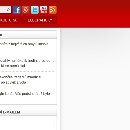
KULTURA
TELEGRAFICKY
ME
dním z největších omylů lidstva,
otáhly na několik hodin, prezident
, které nemá rád
končila tragédií, mladík si
po zbytek života
e končí. Vše podstatné už bylo
Í E-MAILEM