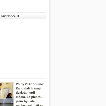
A FACEBOOKU
Volby 2017 on-line:
Kandidáti hlasují
dvakrát, tvrdí
média. Za plentou
jsem byl, ale
nehlasoval, hájí se