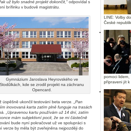
ak už bylo snadné projekt dokončit,“
odpovídal s
í brífinku v budově magistrátu.
LINE: Volby d
České republik
pomoci lidem, 
Gymnázium Jaroslava Heyrovského ve
připraveni jít 
Stodůlkách, kde se zrodil projekt na záchranu
Opencard.
iž úspěšně ukončil testování beta verze.
„Pan
e jím inovovaná karta zatím plně funguje na trasách
bá.
„Upravenou kartu používám už 14 dní, zatím
okonce mám subjektivní pocit, že se mi částečně
tování bude nyní pokračovat už ve spolupráci s
ní verze by měla být zveřejněna nejpozději do