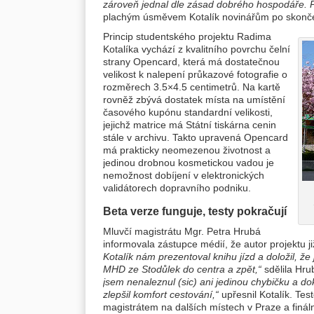
zároveň jednal dle zásad dobrého hospodáře. P
plachým úsměvem Kotalík novinářům po skončen
Princip studentského projektu Radima
Kotalíka vychází z kvalitního povrchu čelní
strany Opencard, která má dostatečnou
velikost k nalepení průkazové fotografie o
rozměrech 3.5×4.5 centimetrů. Na kartě
rovněž zbývá dostatek místa na umístění
časového kupónu standardní velikosti,
jejichž matrice má Státní tiskárna cenin
stále v archivu. Takto upravená Opencard
má prakticky neomezenou životnost a
jedinou drobnou kosmetickou vadou je
nemožnost dobíjení v elektronických
validátorech dopravního podniku.
Beta verze funguje, testy pokračují
Mluvčí magistrátu Mgr. Petra Hrubá
informovala zástupce médií, že autor projektu j
Kotalík nám prezentoval knihu jízd a doložil, ž
MHD ze Stodůlek do centra a zpět,“
sdělila Hru
jsem nenaleznul (sic) ani jedinou chybičku a d
zlepšil komfort cestování,“
upřesnil Kotalík. Tes
magistrátem na dalších místech v Praze a finál