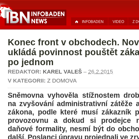
INFOBADEN
VIDEO
Z 
Konec front v obchodech. Nov
ukládá povinnost pouštět záka
po jednom
REDAKTOR:
KAREL VALEŠ
–
26.2.2015
V KATEGORII:
Z DOMOVA
Sněmovna vyhověla stížnostem dro
na zvyšování administrativní zátěže 
zákona, podle které musí zákazník 
provozovnu a dokud si prodejce n
daňové formality, nesmí být do obch
další. Poslanci úpravu projednali ve z