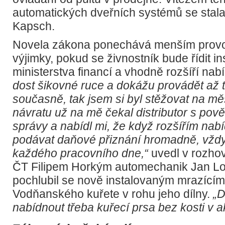
automatických dveřních systémů se stala
Kapsch.
Novela zákona ponechává menším provo
výjimky, pokud se živnostník bude řídit i
ministerstva financí a vhodně rozšíří nab
dost šikovné ruce a dokážu provádět až t
současně, tak jsem si byl stěžovat na m
návratu už na mě čekal distributor s pov
správy a nabídl mi, že když rozšířím nab
podávat daňové přiznání hromadně, vždy
každého pracovního dne,“
uvedl v rozho
ČT Filipem Horkým automechanik Jan Lo
pochlubil se nově instalovaným mrazící
Vodňanského kuřete v rohu jeho dílny.
„
nabídnout třeba kuřecí prsa bez kosti v ak