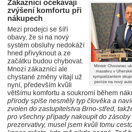
Zákazníci očekávají
zvýšení komfortu při
nákupech
Mezi prodejci se šíří
obavy, že si na nový
systém obsluhy nedokáží
hned přivyknout a ze
začátku budou chybovat.
Ministr Chovanec ukl
Mnozí zákazníci ale
masakru v Uherské
chystané změny vítají už
sympatizantem skupi
peníze na nový aut
nyní, především kvůli
většímu komfortu a soukromí během ná
přírody spíše nesmělý typ člověka a nav
zvolen do zastupitelstva Brno-střed, takž
pro všechny případy nakoupit do zásoby 
prezervativy, musel jsem kvůli tomu cest