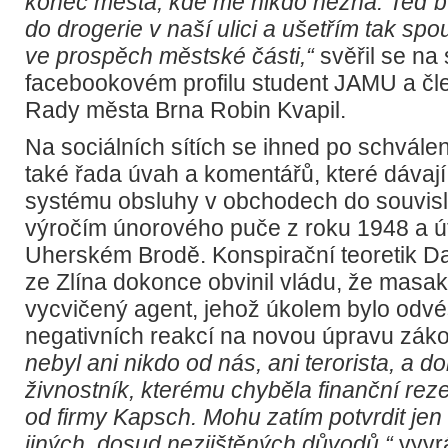
konec města, kde mě nikdo nezná. Teď bu
do drogerie v naší ulici a ušetřím tak spo
ve prospěch městské části,“
svěřil se na
facebookovém profilu student JAMU a čle
Rady města Brna Robin Kvapil.
Na sociálních sítích se ihned po schvále
také řada úvah a komentářů, které dávaj
systému obsluhy v obchodech do souvislo
výročím únorového puče z roku 1948 a út
Uherském Brodě. Konspirační teoretik Da
ze Zlína dokonce obvinil vládu, že masa
vycvičený agent, jehož úkolem bylo odvé
negativních reakcí na novou úpravu zák
nebyl ani nikdo od nás, ani terorista, a d
živnostník, kterému chyběla finanční rez
od firmy Kapsch. Mohu zatím potvrdit jen to
jiných, dosud nezjištěných důvodů,“
vyvrá