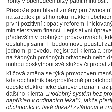
fronty v obchodech brzy patřit minulosti.
Přestože jsou hlavní změny pro živnostn
na začátek příštího roku, někteří obchodníc
první pozitivní dopady reforem, iniciova
ministerstvem financí. Legislativní úprav
především v drobných provozovnách, kde 
obsluhují sami. Ti budou nově pouštět zá
jednom, provedou registraci klienta a prov
na žádných povinných odvodech nebo da
mohou poskytnout své služby či prodat z
Klíčová změna se týká provozoven menš
kde obchodník bezprostředně po odchod
odešle elektronické daňové přiznání, až p
dalšího klienta.
„Podobný systém bez pro
například v ordinacích lékařů, takže pře
obchodníci to také dokáží zvládnout a 