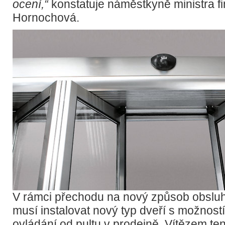
ocení,“
konstatuje náměstkyně ministra f
Hornochová.
V rámci přechodu na nový způsob obsluhy
musí instalovat nový typ dveří s možnost
ovládání od pultu v prodejně. Vítězem te