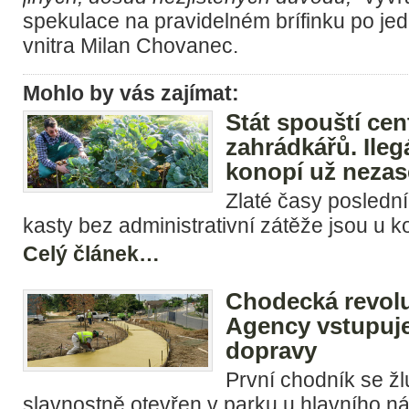
spekulace na pravidelném brífinku po jed
vnitra Milan Chovanec.
Mohlo by vás zajímat:
Stát spouští cent
zahrádkářů. Ilegá
konopí už nezas
Zlaté časy poslední
kasty bez administrativní zátěže jsou u k
Celý článek…
Chodecká revol
Agency vstupuje
dopravy
První chodník se ž
slavnostně otevřen v parku u hlavního ná