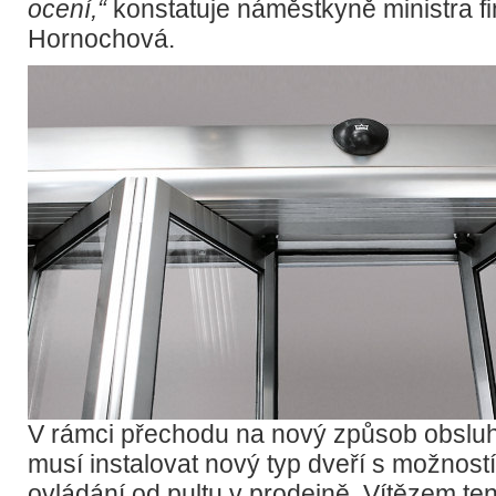
ocení,“
konstatuje náměstkyně ministra f
Hornochová.
V rámci přechodu na nový způsob obsluhy
musí instalovat nový typ dveří s možnost
ovládání od pultu v prodejně. Vítězem te