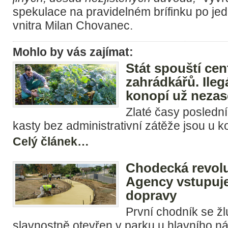
spekulace na pravidelném brífinku po jed
vnitra Milan Chovanec.
Mohlo by vás zajímat:
Stát spouští cent
zahrádkářů. Ilegá
konopí už nezas
Zlaté časy poslední
kasty bez administrativní zátěže jsou u k
Celý článek…
Chodecká revol
Agency vstupuje
dopravy
První chodník se ž
slavnostně otevřen v parku u hlavního ná