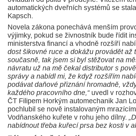
automatických dveřních systémů se stala
Kapsch.
Novela zákona ponechává menším provo
výjimky, pokud se živnostník bude řídit i
ministerstva financí a vhodně rozšíří nab
dost šikovné ruce a dokážu provádět až t
současně, tak jsem si byl stěžovat na m
návratu už na mě čekal distributor s pov
správy a nabídl mi, že když rozšířím nab
podávat daňové přiznání hromadně, vždy
každého pracovního dne,“
uvedl v rozho
ČT Filipem Horkým automechanik Jan Lo
pochlubil se nově instalovaným mrazící
Vodňanského kuřete v rohu jeho dílny.
„
nabídnout třeba kuřecí prsa bez kosti v ak