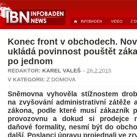
INFOBADEN
VIDEO
Z 
Konec front v obchodech. Nov
ukládá povinnost pouštět záka
po jednom
REDAKTOR:
KAREL VALEŠ
–
26.2.2015
V KATEGORII:
Z DOMOVA
Sněmovna vyhověla stížnostem dro
na zvyšování administrativní zátěže 
zákona, podle které musí zákazník 
provozovnu a dokud si prodejce n
daňové formality, nesmí být do obch
další. Poslanci úpravu projednali ve z