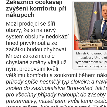
Zákazníci očekávají
zvýšení komfortu při
nákupech
Mezi prodejci se šíří
obavy, že si na nový
systém obsluhy nedokáží
hned přivyknout a ze
začátku budou chybovat.
Ministr Chovanec ukl
Mnozí zákazníci ale
masakru v Uherské
chystané změny vítají už
sympatizantem skupi
peníze na nový aut
nyní, především kvůli
většímu komfortu a soukromí během ná
přírody spíše nesmělý typ člověka a nav
zvolen do zastupitelstva Brno-střed, takž
pro všechny případy nakoupit do zásoby 
prezervativy, musel jsem kvůli tomu cest