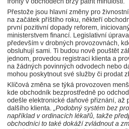
fronty v obchodech brzy patřit minulosti.
Přestože jsou hlavní změny pro živnostn
na začátek příštího roku, někteří obchodníc
první pozitivní dopady reforem, iniciova
ministerstvem financí. Legislativní úprav
především v drobných provozovnách, kde 
obsluhují sami. Ti budou nově pouštět zá
jednom, provedou registraci klienta a prov
na žádných povinných odvodech nebo da
mohou poskytnout své služby či prodat z
Klíčová změna se týká provozoven menš
kde obchodník bezprostředně po odchod
odešle elektronické daňové přiznání, až p
dalšího klienta.
„Podobný systém bez pro
například v ordinacích lékařů, takže pře
obchodníci to také dokáží zvládnout a 