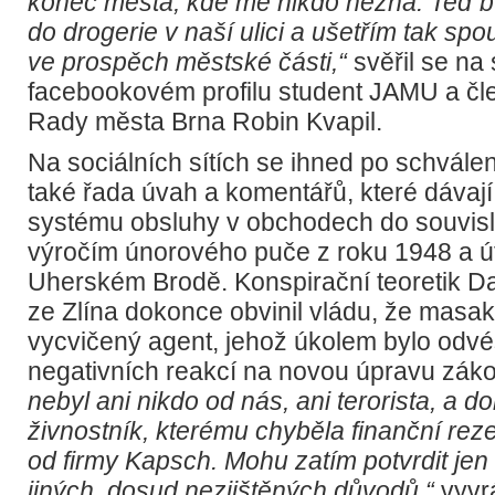
konec města, kde mě nikdo nezná. Teď bu
do drogerie v naší ulici a ušetřím tak spo
ve prospěch městské části,“
svěřil se na
facebookovém profilu student JAMU a čle
Rady města Brna Robin Kvapil.
Na sociálních sítích se ihned po schvále
také řada úvah a komentářů, které dávaj
systému obsluhy v obchodech do souvislo
výročím únorového puče z roku 1948 a út
Uherském Brodě. Konspirační teoretik Da
ze Zlína dokonce obvinil vládu, že masa
vycvičený agent, jehož úkolem bylo odvé
negativních reakcí na novou úpravu zák
nebyl ani nikdo od nás, ani terorista, a d
živnostník, kterému chyběla finanční rez
od firmy Kapsch. Mohu zatím potvrdit jen to
jiných, dosud nezjištěných důvodů,“
vyvrá