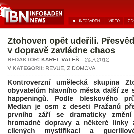
INFOBADEN
VIDEO
Z 
Ztohoven opět udeřili. Přesvěd
v dopravě zavládne chaos
REDAKTOR:
KAREL VALEŠ
–
24.8.2012
V KATEGORII:
REVUE
,
Z DOMOVA
Kontroverzní umělecká skupina Zto
obyvatelům hlavního města další ze
happeningů. Podle bleskového pr
Median je osm z deseti Pražanů př
prvního září se dramaticky změní
hromadné dopravy a některé linky z
cílených mystifikací a guerill