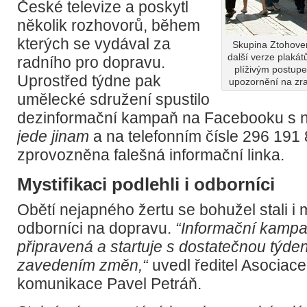
České televize a poskytl
několik rozhovorů, během
kterých se vydával za
Skupina Ztohoven
další verze plaká
radního pro dopravu.
plíživým postup
Uprostřed týdne pak
upozornění na zran
umělecké sdružení spustilo
dezinformační kampaň na Facebooku s
jede jinam
a na telefonním čísle 296 191 
zprovozněna falešná informační linka.
Mystifikaci podlehli i odborníci
Obětí nejapného žertu se bohužel stali i m
odborníci na dopravu.
“Informační kampa
připravená a startuje s dostatečnou týde
zavedením změn,“
uvedl ředitel Asociac
komunikace Pavel Petráň.