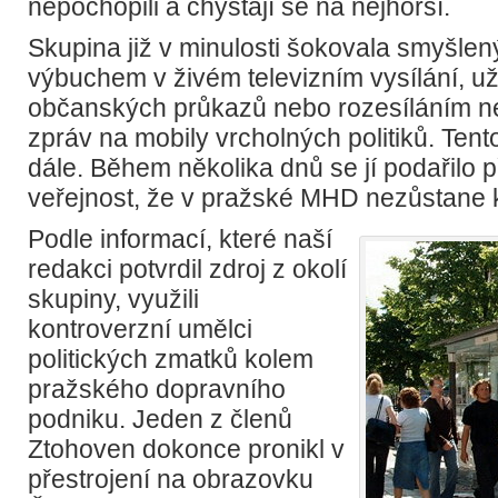
nepochopili a chystají se na nejhorší.
Skupina již v minulosti šokovala smyšle
výbuchem v živém televizním vysílání, už
občanských průkazů nebo rozesíláním 
zpráv na mobily vrcholných politiků. Tento
dále. Během několika dnů se jí podařilo 
veřejnost, že v pražské MHD nezůstane
Podle informací, které naší
redakci potvrdil zdroj z okolí
skupiny, využili
kontroverzní umělci
politických zmatků kolem
pražského dopravního
podniku. Jeden z členů
Ztohoven dokonce pronikl v
přestrojení na obrazovku