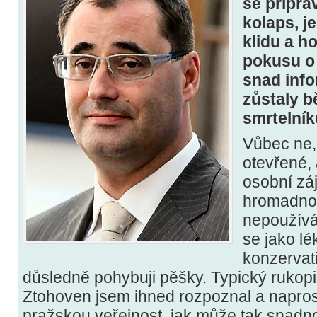
se připra
kolaps, j
klidu a h
pokusu o 
snad info
zůstaly 
smrtelní
Vůbec ne,
otevřené, 
osobní zá
hromadno
nepoužív
se jako lé
konzervati
důsledně pohybuji pěšky. Typický rukopi
Ztohoven jsem ihned rozpoznal a napro
pražskou veřejnost, jak může tak snadn