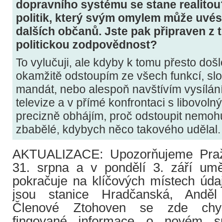
dopravního systému se stane realito
politik, který svým omylem může uvést
dalších občanů. Jste pak připraven z 
politickou zodpovědnost?
To vylučuji, ale kdyby k tomu přesto do
okamžitě odstoupím ze všech funkcí, sl
mandát, nebo alespoň navštívím vysílán
televize a v přímé konfrontaci s libovol
precizně obhájím, proč odstoupit nemohu
zbabělé, kdybych něco takového udělal.
AKTUALIZACE: Upozorňujeme Praž
31. srpna a v pondělí 3. září um
pokračuje na klíčových místech úda
jsou stanice Hradčanská, Anděl
Členové Ztohoven se zde chyst
fingované informace o novém s