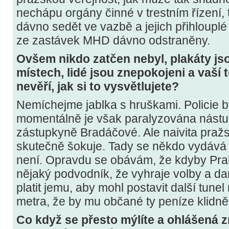
nechápu orgány činné v trestním řízení, ti
dávno sedět ve vazbě a jejich přihlouplé
ze zastávek MHD dávno odstraněny.
Ovšem nikdo zatčen nebyl, plakáty js
místech, lidé jsou znepokojeni a vaší 
nevěří, jak si to vysvětlujete?
Nemíchejme jablka s hruškami. Policie b
momentálně je však paralyzována nástu
zástupkyně Bradáčové. Ale naivita praž
skutečně šokuje. Tady se někdo vydává
není. Opravdu se obávám, že kdyby Prah
nějaký podvodník, že vyhraje volby a da
platit jemu, aby mohl postavit další tune
metra, že by mu občané ty peníze klidně 
Co když se přesto mýlíte a ohlášená