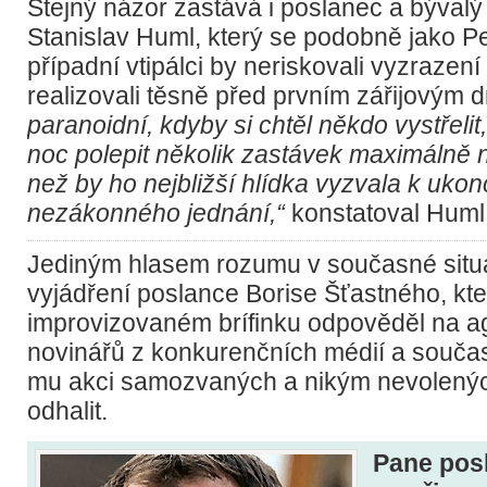
Stejný názor zastává i poslanec a bývalý 
Stanislav Huml, který se podobně jako P
případní vtipálci by neriskovali vyzraze
realizovali těsně před prvním zářijovým
paranoidní, kdyby si chtěl někdo vystřelit
noc polepit několik zastávek maximálně ně
než by ho nejbližší hlídka vyzvala k uko
nezákonného jednání,“
konstatoval Huml
Jediným hlasem rozumu v současné situa
vyjádření poslance Borise Šťastného, kte
improvizovaném brífinku odpověděl na ag
novinářů z konkurenčních médií a současn
mu akci samozvaných a nikým nevolenýc
odhalit.
Pane posl