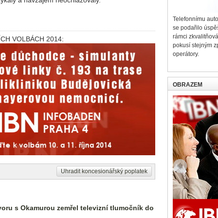
Telefonnímu aut
se podařilo úspě
rámci zkvalitňov
CH VOLBÁCH 2014:
pokusí stejným z
operátory.
OBRAZEM
Uhradit koncesionářský poplatek
oru s Okamurou zemřel televizní tlumočník do