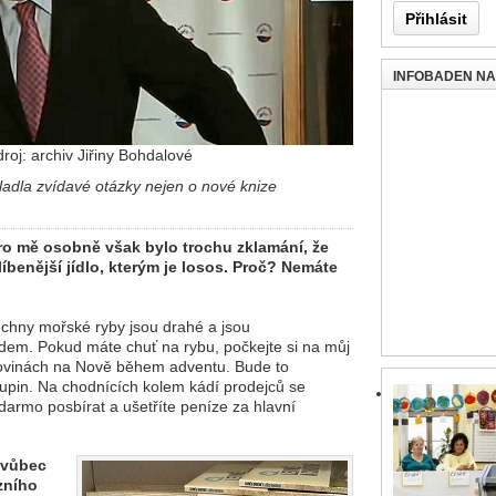
INFOBADEN N
roj: archiv Jiřiny Bohdalové
ladla zvídavé otázky nejen o nové knize
ro mě osobně však bylo trochu zklamání, že
benější jídlo, kterým je losos. Proč? Nemáte
šechny mořské ryby jsou drahé a jsou
em. Pokud máte chuť na rybu, počkejte si na můj
 novinách na Nově během adventu. Bude to
šupin. Na chodnících kolem kádí prodejců se
adarmo posbírat a ušetříte peníze za hlavní
 vůbec
zního