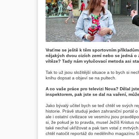
Vraťme se ještě k těm sportovním příkladům 
nějakých dvou cizích zemí nebo se jedná o 
vítěze? Tady nám vylučovací metoda asi sta
Tak to už jsou složitější situace a to bych si n
knihu dopsat a objeví se na pultech.
A co vaše práce pro televizi Nova? Dělal jst
inspektorem, pak jste se dal na vaření, mů
Jako bývalý učitel bych se teď chtěl ve svých r
historie. Právě studuji jeden zahraniční portál o
ale i ostatní civilizace ve vesmíru jsou pravd
si, že pokud je to pravda, musel Ježíš Kristus n
také nechal ukřižovat a pak tam vstal z mrtvých
chtěl natočit reportáž do nedělního magazínu S