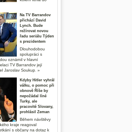
Na TV Barrandov
přichází David
Lynch. Bude
režírovat novou
řadu seriálu Týden
s prezidentem
Dlouhodobou
spolupráci s
dou oznámil v hlavní
elaci TV Barrandov její
tel Jaroslav Soukup. »
Kdyby Hitler vyhrál
válku, o pomoc při
obnově Říše by
nepožádal líné
Turky, ale
pracovité Slovany,
prohlásil Zeman
Během návštěvy
ého kraje reagoval
setkání s občany na dotaz k