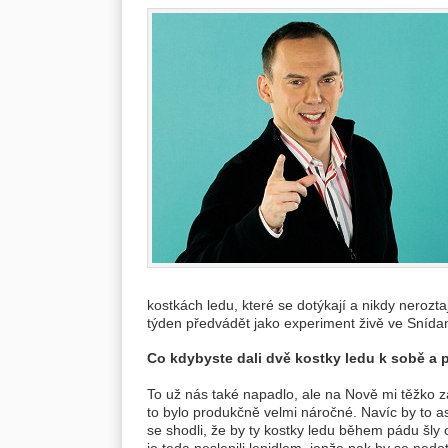
kostkách ledu, které se dotýkají a nikdy nerozta
týden předvádět jako experiment živě ve Snída
Co kdybyste dali dvě kostky ledu k sobě a 
To už nás také napadlo, ale na Nově mi těžko z
to bylo produkčně velmi náročné. Navíc by to 
se shodli, že by ty kostky ledu během pádu šly
je teda neslepili lepidlem, jenže pak by se ned