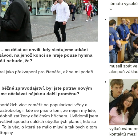
tématu vysoké
»
– co dělat ve chvíli, kdy sledujeme utkání
závod, na jehož konci se hraje pouze hymna
čit nebude, že?
museli spát ve
alespoň základ
echal jako překvapení pro čtenáře, až se mi podaří
e běžné zpravodajství, byl jste potravinovým
žeme očekávat nějakou další proměnu?
eportážích více zaměřit na popularizaci vědy a
 astrobiologii, kde se píše o tom, že nejen my lidé,
ěpodobně zatíženy dědičným hříchem. Uvědomil jsem
avštívit spoustu dalších obydlených planet, kde se
. To je věc, o které se málo mluví a tak bych o tom
vytlačováno m
třepiny.
kontaktů mezi