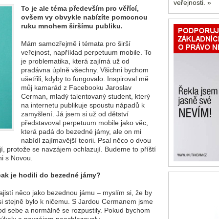
veřejnosti. »
To je ale téma především pro věřící,
ovšem vy obvykle nabízíte pomocnou
ruku mnohem širšímu publiku.
Mám samozřejmě i témata pro širší
veřejnost, například perpetuum mobile. To
je problematika, která zajímá už od
pradávna úplně všechny. Všichni bychom
ušetřili, kdyby to fungovalo. Inspiroval mě
můj kamarád z Facebooku Jaroslav
Cerman, mladý talentovaný student, který
na internetu publikuje spoustu nápadů k
zamyšlení. Já jsem si už od dětství
představoval perpetuum mobile jako věc,
která padá do bezedné jámy, ale on mi
nabídl zajímavější teorii. Psal něco o dvou
jí, protože se navzájem ochlazují. Budeme to příští
ni s Novou.
pak je hodili do bezedné jámy?
ajistí něco jako bezednou jámu – myslím si, že by
asi stejně bylo k ničemu. S Jardou Cermanem jsme
 od sebe a normálně se rozpustily. Pokud bychom
otýkaly a navzájem neochlazovaly.