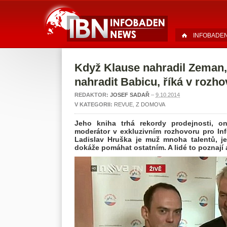
INFOBADE
Když Klause nahradil Zeman, 
nahradit Babicu, říká v rozh
REDAKTOR:
JOSEF SADAŘ
–
9.10.2014
V KATEGORII:
REVUE
,
Z DOMOVA
Jeho kniha trhá rekordy prodejnosti, on
moderátor v exkluzivním rozhovoru pro In
Ladislav Hruška je muž mnoha talentů, j
dokáže pomáhat ostatním. A lidé to poznají 