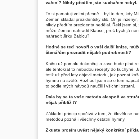
vaření? Nikdy předtím jste kuchařem nebyl.
To si pamatuji velmi přesně – byl to den, kdy Mi
Zeman skládal prezidentský slib. On je inženýr,
nikdy předtím prezidenta nedělal. Řekl jsem si,
může Zeman nahradit Klause, proč bych já ne
nahradit Jirku Babicu?
Hodně se teď hovoří o vaší další knize, můž
čtenářům prozradit nějaké podrobnosti?
Knihu už pomalu dokončuji a zase bude plná re
ale tentokrát to nebudou recepty do kuchyně. J
totiž už před lety objevil metodu, jak poznat ka
hymnu na světě. Rozhodl jsem se o tom napsat
to podle mých návodů naučili i všichni ostatní.
Dala by se ta vaše metoda alespoň ve struč
nějak přiblížit?
Základní princip spočívá v tom, že člověk se 
metodou pozná i všechny ostatní hymny.
Zkuste prosím uvést nějaký konkrétní přík