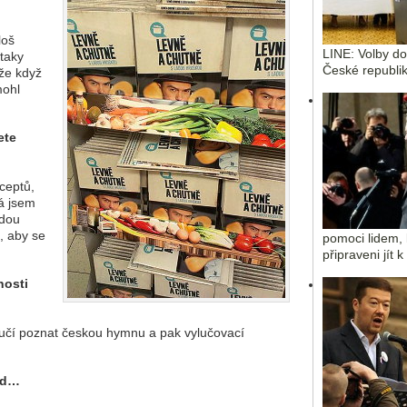
loš
LINE: Volby d
 taky
České republik
 že když
mohl
ete
ceptů,
á jsem
ždou
, aby se
pomoci lidem, 
připraveni jít 
nosti
naučí poznat českou hymnu a pak vylučovací
lad…