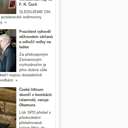
F. R. Čech
SLEDUJEME ON-
o poslanecké sněmovny
y. »
Prezident vyhověl
stížnostem občanů
a odložil volby na
leden
Za překvapivým
Zemanovým
rozhodnutím je
jeho dobrá vůle
kteří nejsou dostatečně
k volbám. »
České lithium
skončí v bombách
islamistů, varuje
Okamura
Lídr SPD přešel v
předvolební
přetahované
kolem lithia do