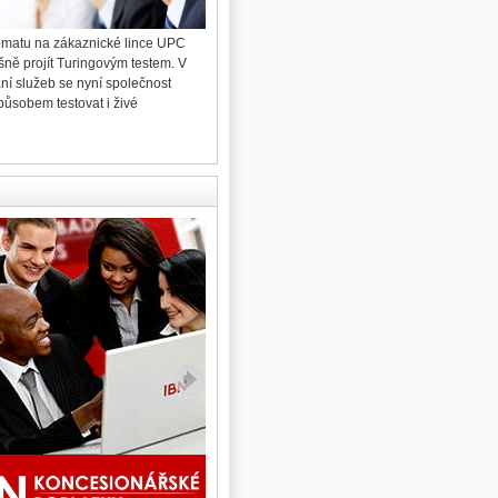
omatu na zákaznické lince UPC
96 procent hlasujících obyvatel pražské městské
šně projít Turingovým testem. V
čtvrti Hradčany během víkendu rozhodlo v
ání služeb se nyní společnost
místním referendu o vystěhování Ing. Miloše
působem testovat i živé
Zemana z Pražského hradu.