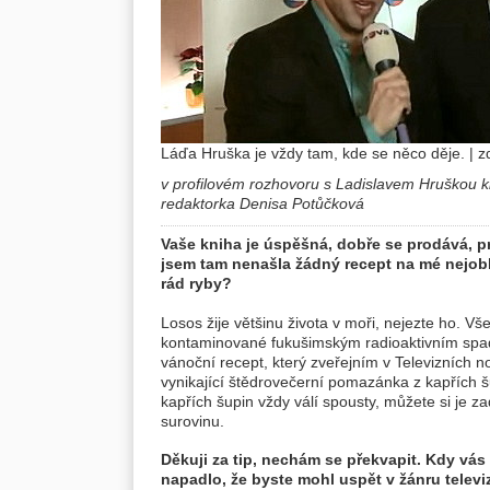
Láďa Hruška je vždy tam, kde se něco děje. | zd
v profilovém rozhovoru s Ladislavem Hruškou k
redaktorka Denisa Potůčková
Vaše kniha je úspěšná, dobře se prodává, p
jsem tam nenašla žádný recept na mé nejoblí
rád ryby?
Losos žije většinu života v moři, nejezte ho. V
kontaminované fukušimským radioaktivním spad
vánoční recept, který zveřejním v Televizních
vynikající štědrovečerní pomazánka z kapřích 
kapřích šupin vždy válí spousty, můžete si je z
surovinu.
Děkuji za tip, nechám se překvapit. Kdy vás
napadlo, že byste mohl uspět v žánru televi