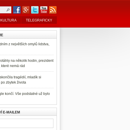
KULTURA
TELEGRAFICKY
ME
dním z největších omylů lidstva,
otáhly na několik hodin, prezident
, které nemá rád
končila tragédií, mladík si
po zbytek života
e končí. Vše podstatné už bylo
Í E-MAILEM