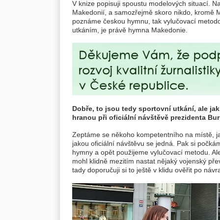
V knize popisuji spoustu modelových situací. Na
Makedonií, a samozřejmě skoro nikdo, kromě M
poznáme českou hymnu, tak vylučovací metodou 
utkáním, je právě hymna Makedonie.
Dobře, to jsou tedy sportovní utkání, ale j
hranou při oficiální návštěvě prezidenta B
Zeptáme se někoho kompetentního na místě, jako 
jakou oficiální návštěvu se jedná. Pak si počk
hymny a opět použijeme vylučovací metodu. Ale
mohl klidně mezitím nastat nějaký vojenský p
tady doporučuji si to ještě v klidu ověřit po náv