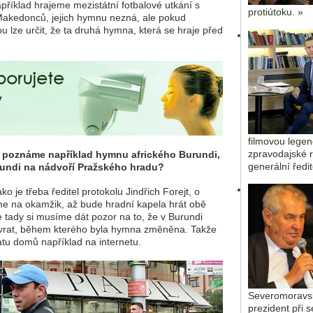
příklad hrajeme mezistátní fotbalové utkání s
protiútoku. »
akedonců, jejich hymnu nezná, ale pokud
lze určit, že ta druhá hymna, která se hraje před
filmovou legen
zpravodajské r
ak poznáme například hymnu afrického Burundi,
generální ředi
urundi na nádvoří Pražského hradu?
je třeba ředitel protokolu Jindřich Forejt, o
áme na okamžik, až bude hradní kapela hrát obě
 tady si musíme dát pozor na to, že v Burundi
řevrat, během kterého byla hymna změněna. Takže
ratu domů například na internetu.
Severomoravsk
prezident při 