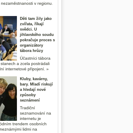
 nezaměstnanosti v regionu.
Děti tam žily jako
zvířata, říkají
svědci. U
jihlavského soudu
pokračuje proces s
organizátory
tábora hrůzy
Účastníci tábora
 stanech a zcela postrádali
ní internetové připojení. »
Kluby, kavárny,
bary. Mladí riskují
a hledají nové
způsoby
seznámení
Tradiční
seznamování na
internetu je
ódním trendem osobních
 neznámými lidmi na