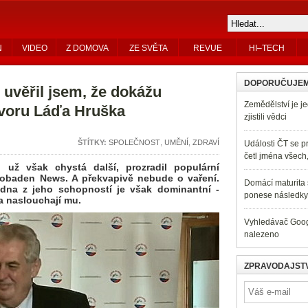
N
VIDEO
Z DOMOVA
ZE SVĚTA
REVUE
HI–TECH
DOPORUČUJE
uvěřil jsem, že dokážu
Zemědělství je je
ovoru Láďa Hruška
zjistili vědci
ŠTÍTKY:
SPOLEČNOST
,
UMĚNÍ
,
ZDRAVÍ
Události ČT se pr
četl jména všech
 už však chystá další, prozradil populární
fobaden News. A překvapivě nebude o vaření.
Domácí maturita s
edna z jeho schopností je však dominantní -
ponese následky 
a naslouchají mu.
Vyhledávač Googl
nalezeno
ZPRAVODAJSTV