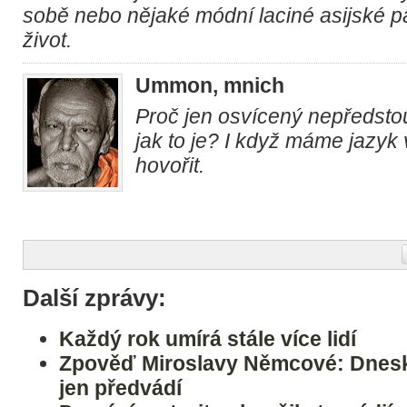
sobě nebo nějaké módní laciné asijské p
život.
Ummon, mnich
Proč jen osvícený nepředstou
jak to je? I když máme jazyk 
hovořit.
Další zprávy:
Každý rok umírá stále více lidí
Zpověď Miroslavy Němcové: Dnesk
jen předvádí