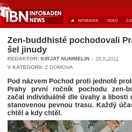
INFOBADEN
VIDEO
Z 
Zen-buddhisté pochodovali P
šel jinudy
REDAKTOR:
KIRJAT NUMMELIN
–
29.8.2011
V KATEGORII:
Z DOMOVA
Pod názvem Pochod proti jednotě prob
Prahy první ročník pochodu zen-b
začal individuálně dle úvahy a libosti
stanovenou pevnou trasu. Každý účas
chtěl a kdy chtěl.