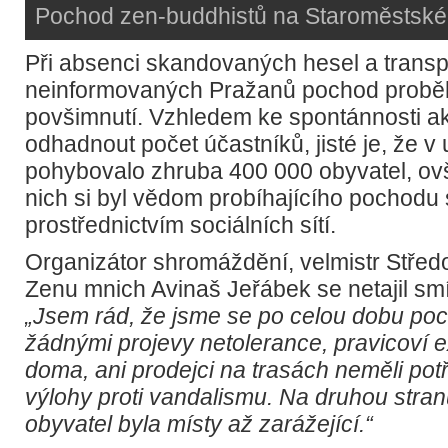
Pochod zen-buddhistů na Staroměstské
Při absenci skandovaných hesel a transp
neinformovaných Pražanů pochod probě
povšimnutí. Vzhledem ke spontánnosti 
odhadnout počet účastníků, jisté je, že v 
pohybovalo zhruba 400 000 obyvatel, o
nich si byl vědom probíhajícího pochodu
prostřednictvím sociálních sítí.
Organizátor shromáždění, velmistr Střed
Zenu mnich Avinaš Jeřábek se netajil sm
„Jsem rád, že jsme se po celou dobu poc
žádnými projevy netolerance, pravicoví ex
doma, ani prodejci na trasách neměli pot
výlohy proti vandalismu. Na druhou stran
obyvatel byla místy až zarážející.“