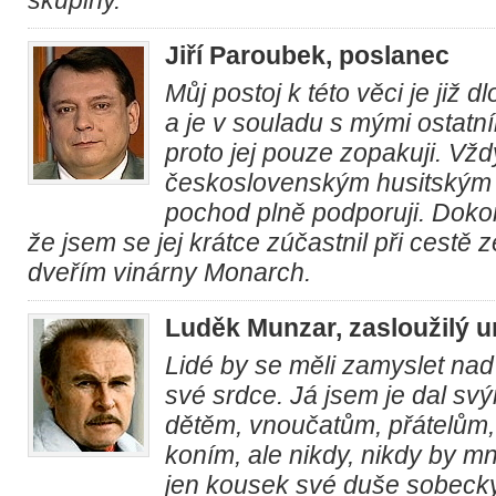
skupiny.
Jiří Paroubek, poslanec
Můj postoj k této věci je již 
a je v souladu s mými ostatní
proto jej pouze zopakuji. Vžd
československým husitským 
pochod plně podporuji. Dok
že jsem se jej krátce zúčastnil při cestě 
dveřím vinárny Monarch.
Luděk Munzar, zasloužilý 
Lidé by se měli zamyslet nad
své srdce. Já jsem je dal svý
dětěm, vnoučatům, přátelům,
koním, ale nikdy, nikdy by m
jen kousek své duše sobeck