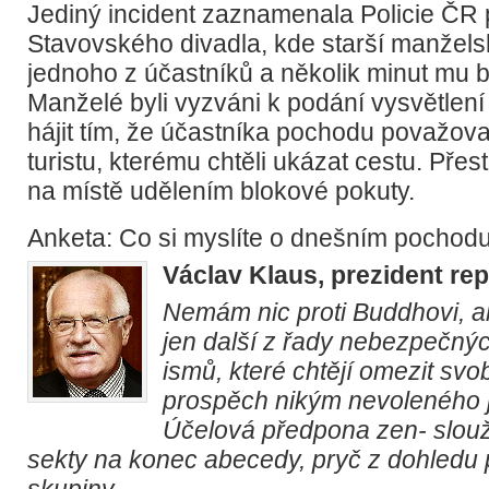
Jediný incident zaznamenala Policie ČR 
Stavovského divadla, kde starší manžels
jednoho z účastníků a několik minut mu b
Manželé byli vyzváni k podání vysvětlení
hájit tím, že účastníka pochodu považova
turistu, kterému chtěli ukázat cestu. Pře
na místě udělením blokové pokuty.
Anketa: Co si myslíte o dnešním pochod
Václav Klaus, prezident rep
Nemám nic proti Buddhovi, a
jen další z řady nebezpečnýc
ismů, které chtějí omezit svo
prospěch nikým nevoleného 
Účelová předpona zen- slouž
sekty na konec abecedy, pryč z dohledu p