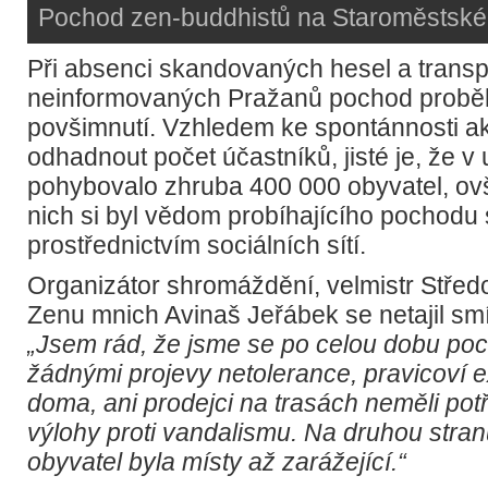
Pochod zen-buddhistů na Staroměstské
Při absenci skandovaných hesel a transp
neinformovaných Pražanů pochod probě
povšimnutí. Vzhledem ke spontánnosti 
odhadnout počet účastníků, jisté je, že v 
pohybovalo zhruba 400 000 obyvatel, o
nich si byl vědom probíhajícího pochodu
prostřednictvím sociálních sítí.
Organizátor shromáždění, velmistr Střed
Zenu mnich Avinaš Jeřábek se netajil sm
„Jsem rád, že jsme se po celou dobu poc
žádnými projevy netolerance, pravicoví ex
doma, ani prodejci na trasách neměli pot
výlohy proti vandalismu. Na druhou stran
obyvatel byla místy až zarážející.“