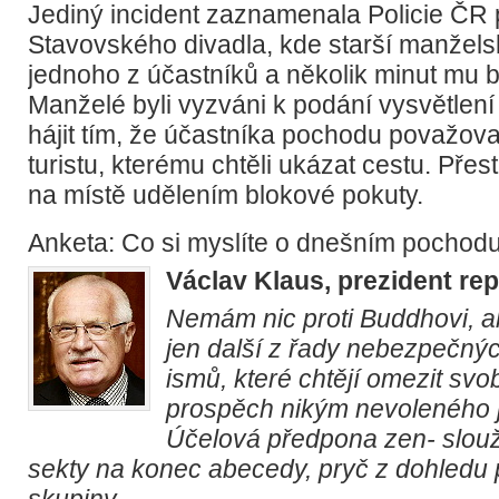
Jediný incident zaznamenala Policie ČR 
Stavovského divadla, kde starší manžels
jednoho z účastníků a několik minut mu b
Manželé byli vyzváni k podání vysvětlení
hájit tím, že účastníka pochodu považova
turistu, kterému chtěli ukázat cestu. Pře
na místě udělením blokové pokuty.
Anketa: Co si myslíte o dnešním pochod
Václav Klaus, prezident rep
Nemám nic proti Buddhovi, a
jen další z řady nebezpečnýc
ismů, které chtějí omezit svo
prospěch nikým nevoleného 
Účelová předpona zen- slouž
sekty na konec abecedy, pryč z dohledu p