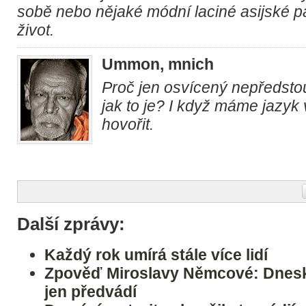
sobě nebo nějaké módní laciné asijské p
život.
Ummon, mnich
Proč jen osvícený nepředstou
jak to je? I když máme jazyk 
hovořit.
Další zprávy:
Každý rok umírá stále více lidí
Zpověď Miroslavy Němcové: Dnesk
jen předvádí