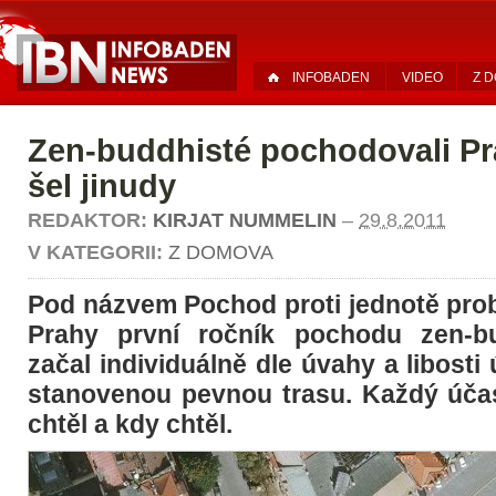
INFOBADEN
VIDEO
Z 
Zen-buddhisté pochodovali P
šel jinudy
REDAKTOR:
KIRJAT NUMMELIN
–
29.8.2011
V KATEGORII:
Z DOMOVA
Pod názvem Pochod proti jednotě prob
Prahy první ročník pochodu zen-b
začal individuálně dle úvahy a libosti
stanovenou pevnou trasu. Každý účas
chtěl a kdy chtěl.