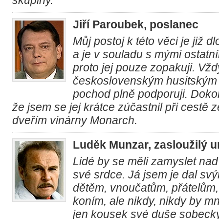
skupiny.
Jiří Paroubek, poslanec
Můj postoj k této věci je již 
a je v souladu s mými ostatní
proto jej pouze zopakuji. Vžd
československým husitským 
pochod plně podporuji. Dok
že jsem se jej krátce zúčastnil při cestě 
dveřím vinárny Monarch.
Luděk Munzar, zasloužilý 
Lidé by se měli zamyslet nad
své srdce. Já jsem je dal svý
dětěm, vnoučatům, přátelům,
koním, ale nikdy, nikdy by m
jen kousek své duše sobeck