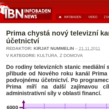
INFOBADEN
VIDEO
Z 
Prima chystá nový televizní ka
účetnictví
REDAKTOR:
KIRJAT NUMMELIN
–
21.11.2011
V KATEGORII:
KULTURA
,
Z DOMOVA
Do rodiny televizních stanic mediální
přibude od Nového roku kanál Prima
podvojnému účetnictví. Po programec
Prima míří na další zajímavou cí
administrativní síly v oblasti financí.