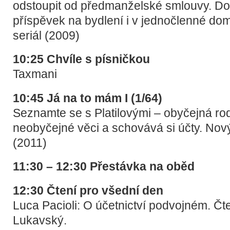
odstoupit od předmanželské smlouvy. Do
příspěvek na bydlení i v jednočlenné do
seriál (2009)
10:25 Chvíle s písničkou
Taxmani
10:45 Já na to mám I (1/64)
Seznamte se s Platilovými – obyčejná ro
neobyčejné věci a schovává si účty. Nový
(2011)
11:30 – 12:30 Přestávka na oběd
12:30 Čtení pro všední den
Luca Pacioli: O účetnictví podvojném. Č
Lukavský.