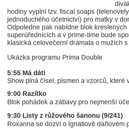
divá
hodiny vyplní tzv. fiscal soaps (telenovel
jednoduchého účetnictví) pro matky v do
Odpoledne pak nabídne blok kreslených
superúřednících a v prime-time bude sp
klasická celovečerní dramata o mužích s 
Ukázka programu Prima Double
5:55 Má dáti
Show plná čísel, písmen a vzorců, které v
9:00 Razítko
Blok pohádek a zábavy pro nejmenší úče
9:30 Listy z růžového šanonu (9/241)
Roxanna se dozví o Ignatiově daňovém 