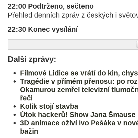
22:00 Podtrženo, sečteno
Přehled denních zpráv z českých i světo
22:30 Konec vysílání
Další zprávy:
Filmové Lidice se vrátí do kin, chy
Tragédie v přímém přenosu: po ro
Okamurou zemřel televizní tlumoč
řeči
Kolik stojí stavba
Útok hackerů! Show Jana Šmause u
3D animace oživí Ivo Pešáka v nov
bažin