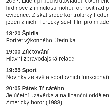
2097. Lidé trpí pod krutovládou čtverného
hrdinové z minulosti mohou obnovit řád 
evidence. Získat srdce kontrolorky Fedo
jeden z nich. Turecký sci-fi film pro mlád
18:20 Špidla
Portrét výkonného úředníka.
19:00 Zúčtování
Hlavní zpravodajská relace
19:55 Sport
Novinky ze světa sportovních funkcionář
20:05 Pátek Třicátého
Je účetní uzávěrka a na finanční oddělení
Americký horor (1988)