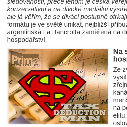
sledovanosti, přece jenom je česká veře
konzervativní a na divoké mediální výstře
ale já věřím, že se diváci postupně otrkají
formátu je ve světě unikát, nejbližší příb
argentinská La Bancrotta zaměřená na 
hospodářství.
Na s
hos
Ze z
vysí
zřej
kaná
men
na p
elitu
oslo