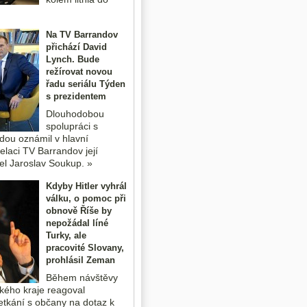
Na TV Barrandov
přichází David
Lynch. Bude
režírovat novou
řadu seriálu Týden
s prezidentem
Dlouhodobou
spolupráci s
dou oznámil v hlavní
elaci TV Barrandov její
tel Jaroslav Soukup. »
Kdyby Hitler vyhrál
válku, o pomoc při
obnově Říše by
nepožádal líné
Turky, ale
pracovité Slovany,
prohlásil Zeman
Během návštěvy
ého kraje reagoval
setkání s občany na dotaz k