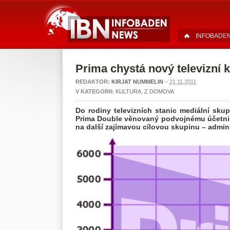
INFOBADE
Prima chystá nový televizní k
REDAKTOR:
KIRJAT NUMMELIN
–
21.11.2011
V KATEGORII:
KULTURA
,
Z DOMOVA
Do rodiny televizních stanic mediální sk
Prima Double věnovaný podvojnému účetnict
na další zajímavou cílovou skupinu – administ