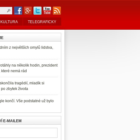
KULTURA
TELEGRAFICKY
ME
dním z největších omylů lidstva,
otáhly na několik hodin, prezident
, které nemá rád
končila tragédií, mladík si
po zbytek života
e končí. Vše podstatné už bylo
Í E-MAILEM