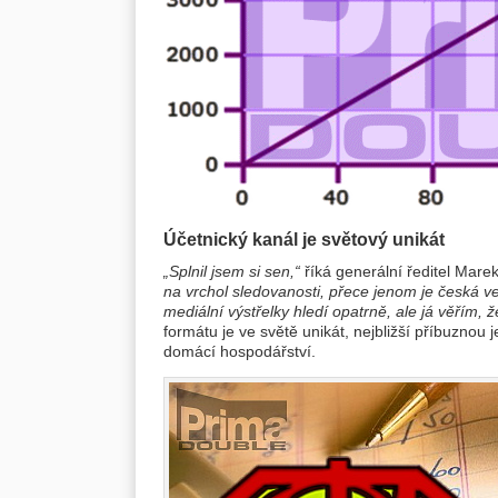
Účetnický kanál je světový unikát
„Splnil jsem si sen,“
říká generální ředitel Mare
na vrchol sledovanosti, přece jenom je česká v
mediální výstřelky hledí opatrně, ale já věřím, ž
formátu je ve světě unikát, nejbližší příbuzno
domácí hospodářství.