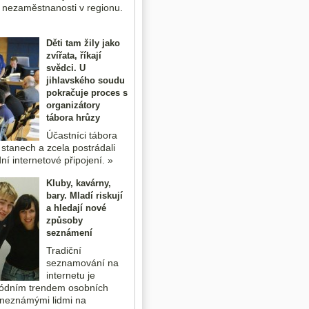
 nezaměstnanosti v regionu.
Děti tam žily jako
zvířata, říkají
svědci. U
jihlavského soudu
pokračuje proces s
organizátory
tábora hrůzy
Účastníci tábora
 stanech a zcela postrádali
ní internetové připojení. »
Kluby, kavárny,
bary. Mladí riskují
a hledají nové
způsoby
seznámení
Tradiční
seznamování na
internetu je
ódním trendem osobních
 neznámými lidmi na