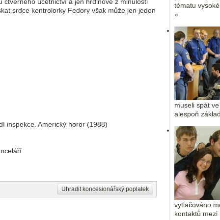
 čtverného účetnictví a jen hrdinové z minulosti
tématu vysoké
kat srdce kontrolorky Fedory však může jen jeden
»
museli spát ve
alespoň základ
ždí inspekce. Americký horor (1988)
nceláří
Uhradit koncesionářský poplatek
vytlačováno m
kontaktů mezi