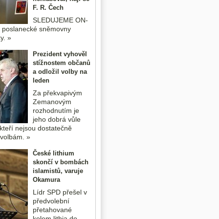
F. R. Čech
SLEDUJEME ON-
o poslanecké sněmovny
y. »
Prezident vyhověl
stížnostem občanů
a odložil volby na
leden
Za překvapivým
Zemanovým
rozhodnutím je
jeho dobrá vůle
kteří nejsou dostatečně
k volbám. »
České lithium
skončí v bombách
islamistů, varuje
Okamura
Lídr SPD přešel v
předvolební
přetahované
kolem lithia do