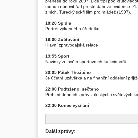
přenese do roku 2097. Lidé trpí pod krutovládou
mohou obnovit řád prosté daňové evidence. Zís
z nich. Turecký sci-fi film pro mládež (1997).
18:20 Špidla
Portrét výkonného úředníka.
19:00 Zúčtování
Hlavní zpravodajská relace
19:55 Sport
Novinky ze světa sportovních funkcionářů
20:05 Pátek Třicátého
Je účetní uzávěrka a na finanční oddělení přijí
22:00 Podtrženo, sečteno
Přehled denních zpráv z českých i světových ka
22:30 Konec vysílání
Další zprávy: