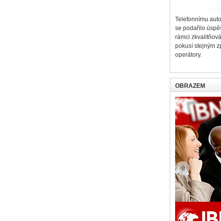
Telefonnímu aut
se podařilo úspě
rámci zkvalitňov
pokusí stejným z
operátory.
OBRAZEM