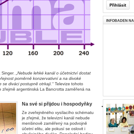
INFOBADEN N
k Singer.
„Nebude lehké kanál o účetnictví dostat
eřejnost poměrně konzervativní a na divoké
e se diváci postupně otrkají.“
Televize tohoto
u je zřejmě argentinská La Bancrotta zaměřená na
Na své si přijdou i hospodyňky
Ze zveřejněného vysílacího schématu
je zřejmé, že televizní kanál nebude
menšinově zaměřený na podvojně
účetní elitu, ale pokusí se oslovit i
obyčejného diváka. Dopolední hodiny