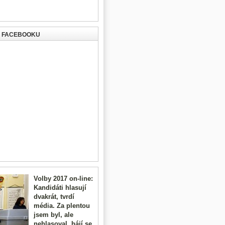
A FACEBOOKU
Volby 2017 on-line:
Kandidáti hlasují
dvakrát, tvrdí
média. Za plentou
jsem byl, ale
nehlasoval, hájí se