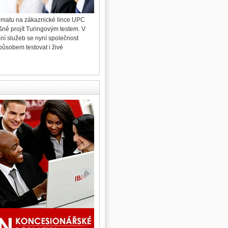
omatu na zákaznické lince UPC
96 procent hlasujících obyvatel pražské městské
šně projít Turingovým testem. V
čtvrti Hradčany během víkendu rozhodlo v
ání služeb se nyní společnost
místním referendu o vystěhování Ing. Miloše
působem testovat i živé
Zemana z Pražského hradu.