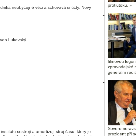
protiútoku. »
dniká neobyčejné věci a schovává si účty. Nový
ovan Lukavský.
filmovou legen
zpravodajské r
generální ředi
Severomoravsk
titutu sestrojí a amortizují stroj času, který je
prezident při 