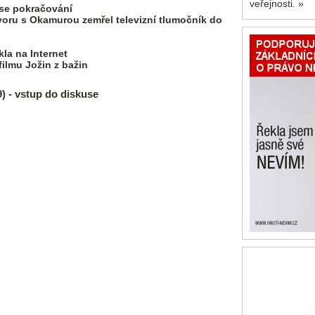
veřejnosti. »
 se pokračování
oru s Okamurou zemřel televizní tlumočník do
la na Internet
ilmu Jožin z bažin
- vstup do diskuse