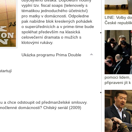
vyplní tzv. fiscal soaps (telenovely s
tématikou jednoduchého účetnictví)
pro matky v domácnosti. Odpoledne
LINE: Volby d
pak nabídne blok kreslených pohádek
České republik
o superúřednících a v prime-time bude
spoléhat především na klasická
celovečerní dramata o mužích s
klotovými rukávy.
Ukázka programu Prima Double
tartují
pomoci lidem, 
připraveni jít 
u a chce odstoupit od předmanželské smlouvy.
dnočlenné domácnosti? Chilský seriál (2009)