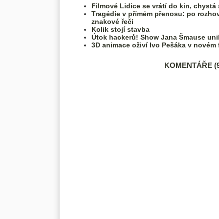
Filmové Lidice se vrátí do kin, chystá
Tragédie v přímém přenosu: po rozhov
znakové řeči
Kolik stojí stavba
Útok hackerů! Show Jana Šmause unik
3D animace oživí Ivo Pešáka v novém f
KOMENTÁŘE (9) 