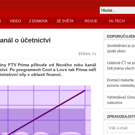
N
VIDEO
Z DOMOVA
ZE SVĚTA
REVUE
HI–TECH
DOPORUČUJE
anál o účetnictví
Zemědělství je je
zjistili vědci
ŠTÍTKY:
TV
Události ČT se pr
upiny FTV Prima přibude od Nového roku kanál
četl jména všech
ví. Po programech Cool a Love tak Prima míří
rativní síly v oblasti financí.
Domácí maturita s
ponese následky 
Vyhledávač Googl
nalezeno
ZPRAVODAJSTV