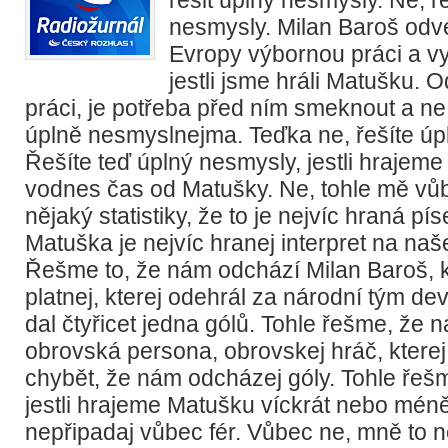
nesmysly. Milan Baroš odve
Evropy výbornou práci a vy 
jestli jsme hráli Matušku. 
práci, je potřeba před ním smeknout a n
úplně nesmyslnejma. Teďka ne, řešíte úp
Řešíte teď úplný nesmysly, jestli hrajem
vodnes čas od Matušky. Ne, tohle mě vů
nějaký statistiky, že to je nejvíc hraná pí
Matuška je nejvíc hranej interpret na naš
Řešme to, že nám odchází Milan Baroš, k
platnej, kterej odehrál za národní tým de
dal čtyřicet jedna gólů. Tohle řešme, že
obrovská persona, obrovskej hráč, kter
chybět, že nám odcházej góly. Tohle řeš
jestli hrajeme Matušku víckrát nebo méně
nepřipadaj vůbec fér. Vůbec ne, mně to n