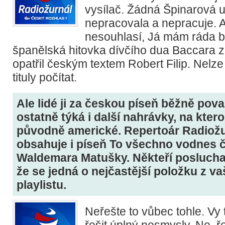
vysílač. Žádná Špinarová u
nepracovala a nepracuje. A 
nesouhlasí, Já mám ráda b
španělská hitovka dívčího dua Baccara z
opatřil českým textem Robert Filip. Nelze
tituly počítat.
Ale lidé ji za českou píseň běžně považ
ostatně týká i další nahrávky, na ktero
původně americké. Repertoár Radiožu
obsahuje i píseň To všechno vodnes 
Waldemara Matušky. Někteří posluchač
že se jedná o nejčastější položku z v
playlistu.
Neřešte to vůbec tohle. Vy
řešit úplný nesmysly. Ne, ř