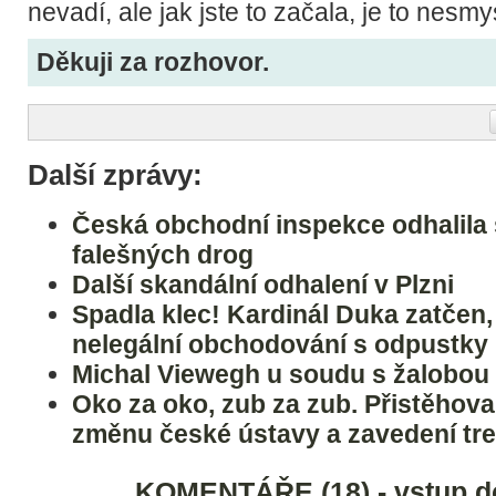
nevadí, ale jak jste to začala, je to nesm
Děkuji za rozhovor.
Další zprávy:
Česká obchodní inspekce odhalila 
falešných drog
Další skandální odhalení v Plzni
Spadla klec! Kardinál Duka zatčen,
nelegální obchodování s odpustky
Michal Viewegh u soudu s žalobou
Oko za oko, zub za zub. Přistěhoval
změnu české ústavy a zavedení tre
KOMENTÁŘE (18) - vstup d