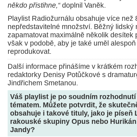
někdo přistihne,“
doplnil Vaněk.
Playlist Radiožurnálu obsahuje více než 80
nepředstavitelné množství. Běžný lidský
zapamatovat maximálně několik desítek 
však v podobě, aby je také uměl alespoň 
reprodukovat.
Další informace přinášíme v krátkém roz
redaktorky Denisy Potůčkové s dramatu
Jindřichem Smetanou.
Váš playlist je po soudním rozhodnutí
tématem. Můžete potvrdit, že skutečně
obsahuje i takové tituly, jako je píseň 
rakouské skupiny Opus nebo Hurikán 
Jandy?