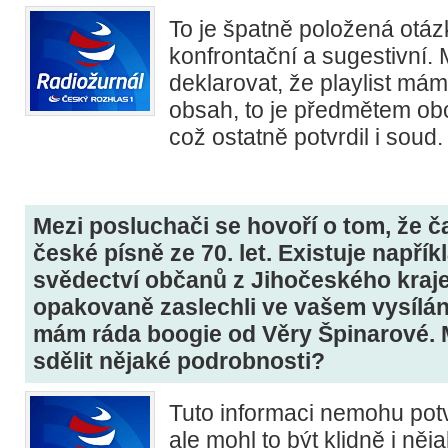
To je špatně položená otáz
konfrontační a sugestivní
deklarovat, že playlist mám
obsah, to je předmětem ob
což ostatně potvrdil i soud.
Mezi posluchači se hovoří o tom, že ča
české písně ze 70. let. Existuje napřík
svědectví občanů z Jihočeského kraje,
opakovaně zaslechli ve vašem vysílán
mám ráda boogie od Věry Špinarové. 
sdělit nějaké podrobnosti?
Tuto informaci nemohu potvr
ale mohl to být klidně i ně