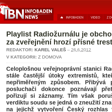
INFOBADEN
VIDEO
Z 
Playlist Radiožurnálu je obcho
za zveřejnění hrozí přísné tres
REDAKTOR:
KAREL VALEŠ
–
26.6.2012
V KATEGORII:
Z DOMOVA
Celoplošnou veřejnoprávní stanici Ra
stále častější útoky extremistů, kteř
nepřiměřeným způsobem. Přibývá p
posluchači dokonce poznávají pře
pořizují si záznamy. Tím však poru
verdiktu soudu se jedná o zneužití zna
na jejichž vytvoření Český rozhlas v