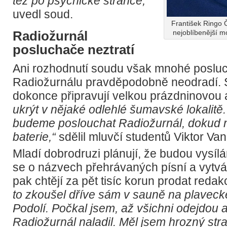
též po psychické stránce,“
uvedl soud.
František Ringo 
Radiožurnál
nejoblíbenější m
posluchače neztratí
Ani rozhodnutí soudu však mnohé poslu
Radiožurnálu pravděpodobně neodradí. 
dokonce připravují velkou prázdninovou 
ukrýt v nějaké odlehlé šumavské lokalitě
budeme poslouchat Radiožurnál, dokud 
baterie,“
sdělil mluvčí studentů Viktor Van
Mladí dobrodruzi plánují, že budou vysílá
se o názvech přehrávaných písní a vytvá
pak chtějí za pět tisíc korun prodat redak
to zkoušel dříve sám v sauně na plavec
Podolí. Počkal jsem, až všichni odejdou 
Radiožurnál naladil. Měl jsem hrozný str