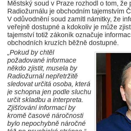
Městský soud v Praze rozhodl o tom, že p
Radiožurnálu je obchodním tajemstvím Č
V odůvodnění soud zamítl námitky, že in
veřejně dostupné a kdokoliv je může zjist
tajemství totiž zákoník označuje informac
obchodních kruzích běžně dostupné.
„Pokud by chtěl
požadované informace
někdo zjistit, musela by
Radiožurnál nepřetržitě
sledovat určitá osoba, která
je schopna jen podle sluchu
určit skladbu a interpreta.
Zjišťování informací by
kromě časové náročnosti
bylo nepochybně náročné