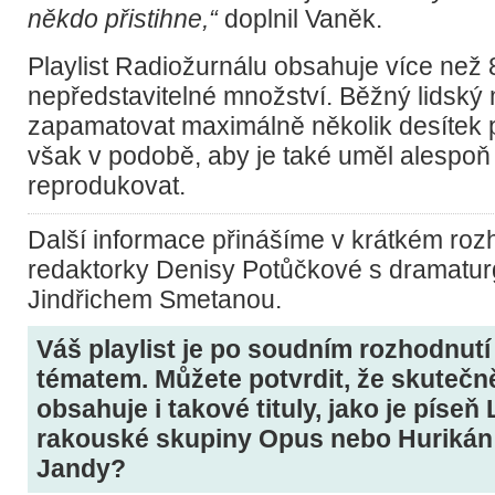
někdo přistihne,“
doplnil Vaněk.
Playlist Radiožurnálu obsahuje více než 80
nepředstavitelné množství. Běžný lidský
zapamatovat maximálně několik desítek 
však v podobě, aby je také uměl alespoň 
reprodukovat.
Další informace přinášíme v krátkém roz
redaktorky Denisy Potůčkové s dramatu
Jindřichem Smetanou.
Váš playlist je po soudním rozhodnutí
tématem. Můžete potvrdit, že skutečně
obsahuje i takové tituly, jako je píseň 
rakouské skupiny Opus nebo Hurikán 
Jandy?