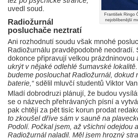
též po psychické stránce,“
uvedl soud.
František Ringo 
Radiožurnál
nejoblíbenější m
posluchače neztratí
Ani rozhodnutí soudu však mnohé poslu
Radiožurnálu pravděpodobně neodradí. 
dokonce připravují velkou prázdninovou 
ukrýt v nějaké odlehlé šumavské lokalitě
budeme poslouchat Radiožurnál, dokud 
baterie,“
sdělil mluvčí studentů Viktor Van
Mladí dobrodruzi plánují, že budou vysílá
se o názvech přehrávaných písní a vytvá
pak chtějí za pět tisíc korun prodat redak
to zkoušel dříve sám v sauně na plavec
Podolí. Počkal jsem, až všichni odejdou 
Radiožurnál naladil. Měl jsem hrozný str