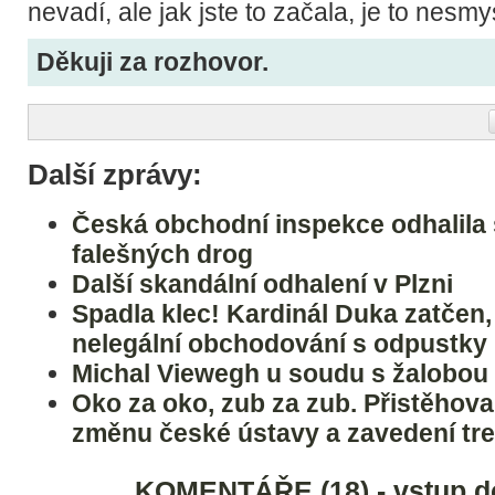
nevadí, ale jak jste to začala, je to nesm
Děkuji za rozhovor.
Další zprávy:
Česká obchodní inspekce odhalila 
falešných drog
Další skandální odhalení v Plzni
Spadla klec! Kardinál Duka zatčen,
nelegální obchodování s odpustky
Michal Viewegh u soudu s žalobou
Oko za oko, zub za zub. Přistěhoval
změnu české ústavy a zavedení tre
KOMENTÁŘE (18) - vstup d