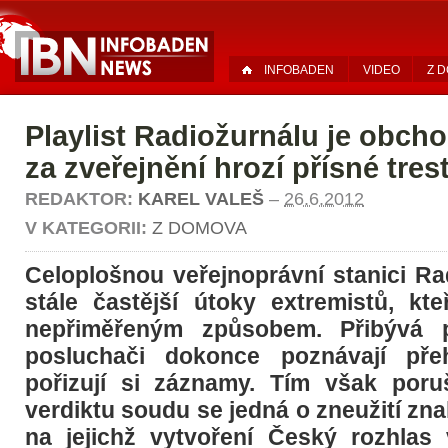
INFOBADEN
VIDEO
Z 
Playlist Radiožurnálu je obcho
za zveřejnění hrozí přísné tres
REDAKTOR:
KAREL VALEŠ
–
26.6.2012
V KATEGORII:
Z DOMOVA
Celoplošnou veřejnoprávní stanici Ra
stále častější útoky extremistů, kteř
nepřiměřeným způsobem. Přibývá p
posluchači dokonce poznávají pře
pořizují si záznamy. Tím však poru
verdiktu soudu se jedná o zneužití zna
na jejichž vytvoření Český rozhlas v