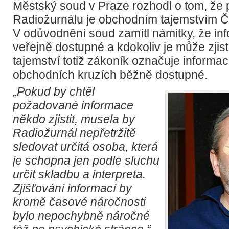
Městský soud v Praze rozhodl o tom, že p
Radiožurnálu je obchodním tajemstvím Č
V odůvodnění soud zamítl námitky, že in
veřejně dostupné a kdokoliv je může zjist
tajemství totiž zákoník označuje informac
obchodních kruzích běžně dostupné.
„Pokud by chtěl
požadované informace
někdo zjistit, musela by
Radiožurnál nepřetržitě
sledovat určitá osoba, která
je schopna jen podle sluchu
určit skladbu a interpreta.
Zjišťování informací by
kromě časové náročnosti
bylo nepochybně náročné