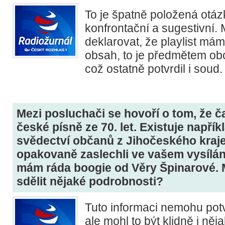
To je špatně položená otáz
konfrontační a sugestivní
deklarovat, že playlist mám
obsah, to je předmětem ob
což ostatně potvrdil i soud.
Mezi posluchači se hovoří o tom, že ča
české písně ze 70. let. Existuje napřík
svědectví občanů z Jihočeského kraje,
opakovaně zaslechli ve vašem vysílán
mám ráda boogie od Věry Špinarové. 
sdělit nějaké podrobnosti?
Tuto informaci nemohu potvr
ale mohl to být klidně i ně