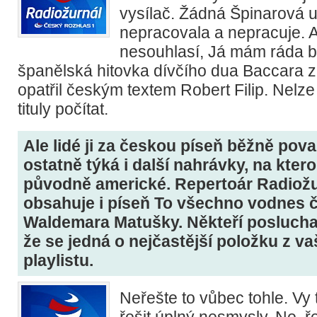
vysílač. Žádná Špinarová u
nepracovala a nepracuje. A 
nesouhlasí, Já mám ráda b
španělská hitovka dívčího dua Baccara z
opatřil českým textem Robert Filip. Nelze
tituly počítat.
Ale lidé ji za českou píseň běžně považ
ostatně týká i další nahrávky, na ktero
původně americké. Repertoár Radiožu
obsahuje i píseň To všechno vodnes 
Waldemara Matušky. Někteří posluchač
že se jedná o nejčastější položku z v
playlistu.
Neřešte to vůbec tohle. Vy
řešit úplný nesmysly. Ne, ř