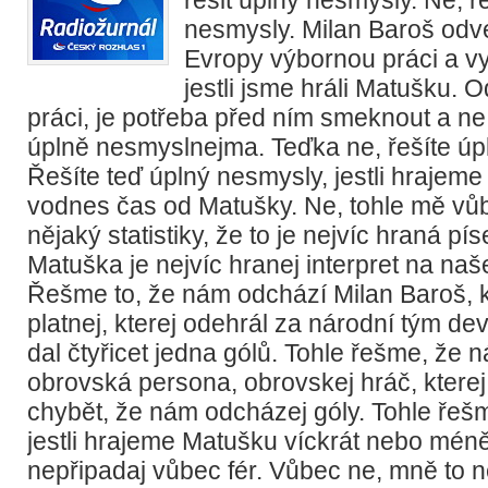
nesmysly. Milan Baroš odve
Evropy výbornou práci a vy 
jestli jsme hráli Matušku. 
práci, je potřeba před ním smeknout a n
úplně nesmyslnejma. Teďka ne, řešíte úp
Řešíte teď úplný nesmysly, jestli hrajem
vodnes čas od Matušky. Ne, tohle mě vů
nějaký statistiky, že to je nejvíc hraná pí
Matuška je nejvíc hranej interpret na naš
Řešme to, že nám odchází Milan Baroš, k
platnej, kterej odehrál za národní tým de
dal čtyřicet jedna gólů. Tohle řešme, že
obrovská persona, obrovskej hráč, kter
chybět, že nám odcházej góly. Tohle řeš
jestli hrajeme Matušku víckrát nebo méně
nepřipadaj vůbec fér. Vůbec ne, mně to n