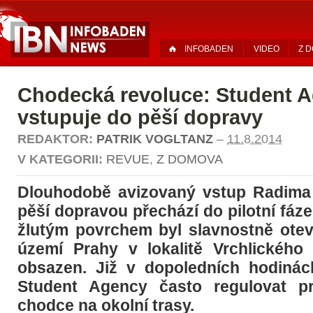
INFOBADEN
VIDEO
Z 
Chodecká revoluce: Student 
vstupuje do pěší dopravy
REDAKTOR:
PATRIK VOGLTANZ
–
11.8.2014
V KATEGORII:
REVUE
,
Z DOMOVA
Dlouhodobě avizovaný vstup Radima 
pěší dopravou přechází do pilotní fáze
žlutým povrchem byl slavnostně ote
území Prahy v lokalitě Vrchlického
obsazen. Již v dopoledních hodinác
Student Agency často regulovat p
chodce na okolní trasy.