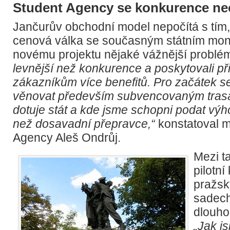
Student Agency se konkurence n
Jančurův obchodní model nepočítá s tím,
cenová válka se současným státním mo
novému projektu nějaké vážnější problé
levnější než konkurence a poskytovali p
zákazníkům více benefitů. Pro začátek 
věnovat především subvencovaným tras
dotuje stát a kde jsme schopni podat výh
než dosavadní přepravce,“
konstatoval m
Agency Aleš Ondrůj.
Mezi ta
pilotní
pražsk
sadech
dlouh
„Jak j