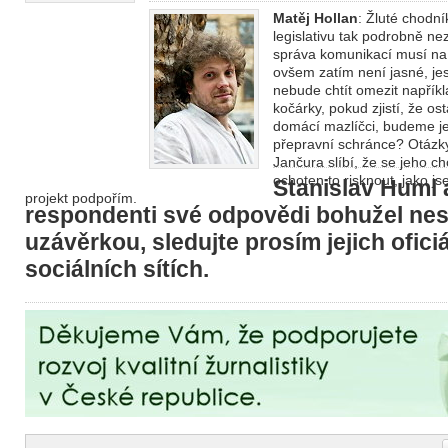
Matěj Hollan
: Žluté chodn
legislativu tak podrobně n
správa komunikací musí na
ovšem zatím není jasné, jes
nebude chtít omezit napřík
kočárky, pokud zjistí, že os
domácí mazlíčci, budeme je
přepravní schránce? Otázk
Jančura slíbí, že se jeho 
ochoten to risknout, jako js
Stanislav Huml a
projekt podpořím.
respondenti své odpovědi bohužel nest
uzávěrkou, sledujte prosím jejich oficiá
sociálních sítích.