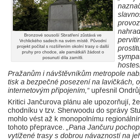
naznač
slavno
provoz
nahrad
Bronzové sousoší Sbratření zůstává ve
perviti
Vrchlického sadech na svém místě. Původní
projekt počítal s rozšířením okolní trasy o další
prostit
pruhy pro chodce, ale památkáři žádost o
sympat
posunutí díla zamítli.
hostes
Pražanům i návštěvníkům metropole nabí
tisk a bezpečné posezení na lavičkách, 
internetovým připojením,“
upřesnil Ondrůj
Kritici Jančurova plánu ale upozorňují, ž
chodníku v tzv. Sherwoodu do správy St
mohlo vést až k monopolnímu regionální
tohoto přepravce.
„Pana Jančuru pochopit
vytížené trasy s dobrou návazností na je