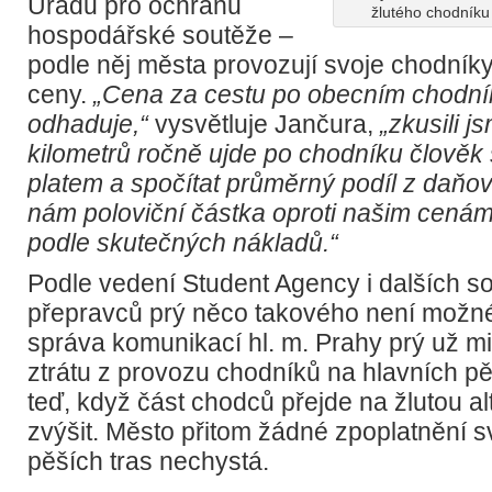
Úřadu pro ochranu
žlutého chodníku 
hospodářské soutěže –
podle něj města provozují svoje chodní
ceny.
„Cena za cestu po obecním chodník
odhaduje,“
vysvětluje Jančura,
„zkusili js
kilometrů ročně ujde po chodníku člově
platem a spočítat průměrný podíl z daňov
nám poloviční částka oproti našim cenám
podle skutečných nákladů.“
Podle vedení Student Agency i dalších 
přepravců prý něco takového není možné
správa komunikací hl. m. Prahy prý už mi
ztrátu z provozu chodníků na hlavních pě
teď, když část chodců přejde na žlutou al
zvýšit. Město přitom žádné zpoplatnění
pěších tras nechystá.