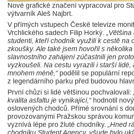
Nové grafické značení vypracoval pro S
výtvarník Aleš Najbrt.
V přímých vstupech České televize monito
Vrchlického sadech Filip Horký.
„Většina
studenti, kteří chodník využili k cestě na
zkoušky. Ale také jsem hovořil s několika 
slavnostního zahájení zúčastnili jen proto
vyzkoušeli. Na cestu vyrazili i starší lidé
mnohem méně,“
podělil se populární rep
z legendárního parku před budovou hlavn
První chůzi si lidé většinou pochvalovali:
kvalita asfaltu je vynikající,“
hodnotil nový
oslovených chodců. Přímé srovnání s do
provozovanými Pražskou správou komuni
vyznívá lépe pro žluté chodníky.
„Hned rá
chodníku Student Agency, všude bylo ukl