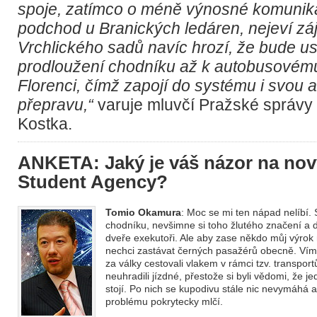
spoje, zatímco o méně výnosné komunika
podchod u Branických ledáren, nejeví zá
Vrchlického sadů navíc hrozí, že bude us
prodloužení chodníku až k autobusovém
Florenci, čímž zapojí do systému i svou
přepravu,“
varuje mluvčí Pražské správy 
Kostka.
ANKETA: Jaký je váš názor na nov
Student Agency?
Tomio Okamura
: Moc se mi ten nápad nelíbí.
chodníku, nevšimne si toho žlutého značení a 
dveře exekutoři. Ale aby zase někdo můj výrok 
nechci zastávat černých pasažérů obecně. Vím n
za války cestovali vlakem v rámci tzv. transpor
neuhradili jízdné, přestože si byli vědomi, že 
stojí. Po nich se kupodivu stále nic nevymáhá 
problému pokrytecky mlčí.