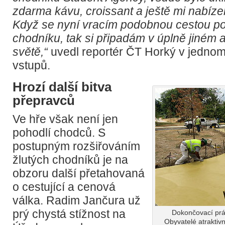
zdarma kávu, croissant a ještě mi nabízel
Když se nyní vracím podobnou cestou p
chodníku, tak si připadám v úplně jiné
světě,“
uvedl reportér ČT Horký v jedno
vstupů.
Hrozí další bitva
přepravců
Ve hře však není jen
pohodlí chodců. S
postupným rozšiřováním
žlutých chodníků je na
obzoru další přetahovaná
o cestující a cenová
válka. Radim Jančura už
prý chystá stížnost na
Dokončovací prá
Obyvatelé atraktivn