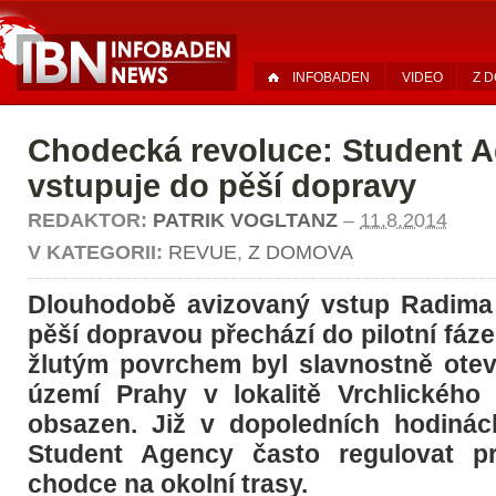
INFOBADEN
VIDEO
Z 
Chodecká revoluce: Student 
vstupuje do pěší dopravy
REDAKTOR:
PATRIK VOGLTANZ
–
11.8.2014
V KATEGORII:
REVUE
,
Z DOMOVA
Dlouhodobě avizovaný vstup Radima 
pěší dopravou přechází do pilotní fáze
žlutým povrchem byl slavnostně ote
území Prahy v lokalitě Vrchlického
obsazen. Již v dopoledních hodinác
Student Agency často regulovat p
chodce na okolní trasy.