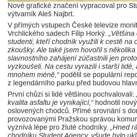
Nové grafické značení vypracoval pro S
výtvarník Aleš Najbrt.
V přímých vstupech České televize monito
Vrchlického sadech Filip Horký.
„Většina
studenti, kteří chodník využili k cestě na
zkoušky. Ale také jsem hovořil s několika 
slavnostního zahájení zúčastnili jen proto
vyzkoušeli. Na cestu vyrazili i starší lidé
mnohem méně,“
podělil se populární rep
z legendárního parku před budovou hlavn
První chůzi si lidé většinou pochvalovali:
kvalita asfaltu je vynikající,“
hodnotil nový
oslovených chodců. Přímé srovnání s do
provozovanými Pražskou správou komuni
vyznívá lépe pro žluté chodníky.
„Hned rá
chodníku Student Agency, všude bylo ukl