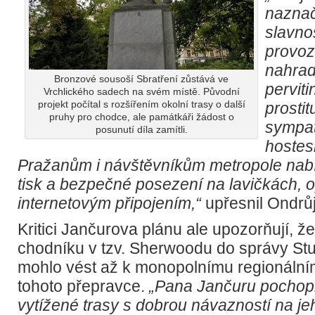
naznač
slavno
provoz
nahrad
Bronzové sousoší Sbratření zůstává ve
perviti
Vrchlického sadech na svém místě. Původní
projekt počítal s rozšířením okolní trasy o další
prostit
pruhy pro chodce, ale památkáři žádost o
sympat
posunutí díla zamítli.
hostes
Pražanům i návštěvníkům metropole nabí
tisk a bezpečné posezení na lavičkách, 
internetovým připojením,“
upřesnil Ondrůj
Kritici Jančurova plánu ale upozorňují, ž
chodníku v tzv. Sherwoodu do správy St
mohlo vést až k monopolnímu regionální
tohoto přepravce.
„Pana Jančuru pochopit
vytížené trasy s dobrou návazností na je