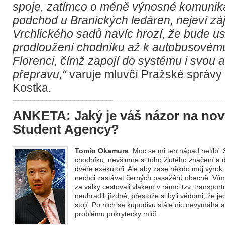
spoje, zatímco o méně výnosné komunika
podchod u Branických ledáren, nejeví zá
Vrchlického sadů navíc hrozí, že bude us
prodloužení chodníku až k autobusovém
Florenci, čímž zapojí do systému i svou
přepravu,“
varuje mluvčí Pražské správy 
Kostka.
ANKETA: Jaký je váš názor na nov
Student Agency?
Tomio Okamura
: Moc se mi ten nápad nelíbí.
chodníku, nevšimne si toho žlutého značení a 
dveře exekutoři. Ale aby zase někdo můj výrok 
nechci zastávat černých pasažérů obecně. Vím n
za války cestovali vlakem v rámci tzv. transpor
neuhradili jízdné, přestože si byli vědomi, že 
stojí. Po nich se kupodivu stále nic nevymáhá 
problému pokrytecky mlčí.