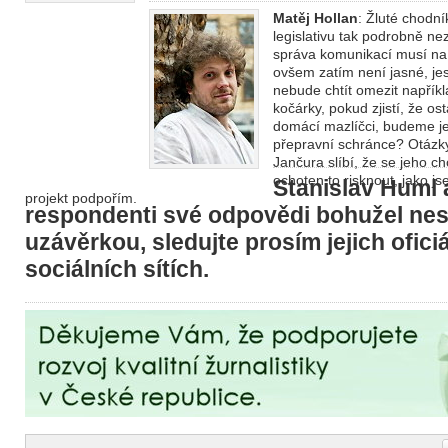
Matěj Hollan
: Žluté chodn
legislativu tak podrobně n
správa komunikací musí na
ovšem zatím není jasné, jes
nebude chtít omezit napřík
kočárky, pokud zjistí, že os
domácí mazlíčci, budeme je
přepravní schránce? Otázk
Jančura slíbí, že se jeho 
ochoten to risknout, jako js
Stanislav Huml a
projekt podpořím.
respondenti své odpovědi bohužel nest
uzávěrkou, sledujte prosím jejich oficiá
sociálních sítích.