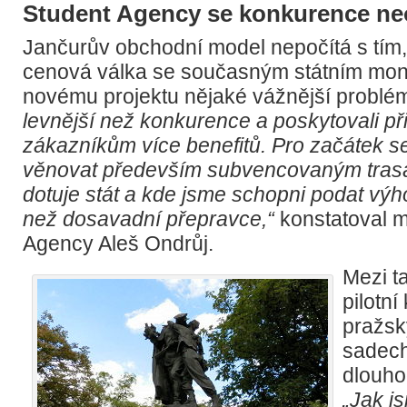
Student Agency se konkurence n
Jančurův obchodní model nepočítá s tím,
cenová válka se současným státním mo
novému projektu nějaké vážnější problé
levnější než konkurence a poskytovali p
zákazníkům více benefitů. Pro začátek 
věnovat především subvencovaným tras
dotuje stát a kde jsme schopni podat výh
než dosavadní přepravce,“
konstatoval m
Agency Aleš Ondrůj.
Mezi ta
pilotní
pražsk
sadech
dlouh
„Jak j