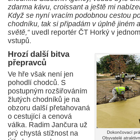
zdarma kávu, croissant a ještě mi nabízel
Když se nyní vracím podobnou cestou p
chodníku, tak si připadám v úplně jiné
světě,“
uvedl reportér ČT Horký v jedno
vstupů.
Hrozí další bitva
přepravců
Ve hře však není jen
pohodlí chodců. S
postupným rozšiřováním
žlutých chodníků je na
obzoru další přetahovaná
o cestující a cenová
válka. Radim Jančura už
prý chystá stížnost na
Dokončovací prá
Obyvatelé atraktivn