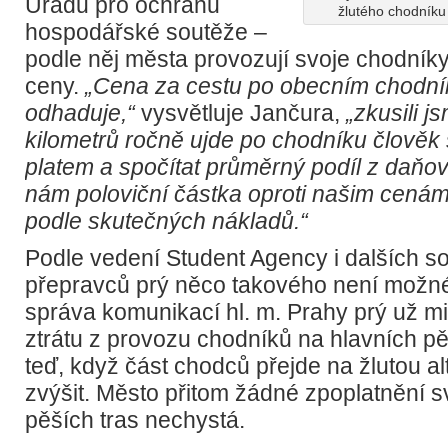
Úřadu pro ochranu
žlutého chodníku 
hospodářské soutěže –
podle něj města provozují svoje chodní
ceny.
„Cena za cestu po obecním chodník
odhaduje,“
vysvětluje Jančura,
„zkusili js
kilometrů ročně ujde po chodníku člově
platem a spočítat průměrný podíl z daňov
nám poloviční částka oproti našim cenám
podle skutečných nákladů.“
Podle vedení Student Agency i dalších 
přepravců prý něco takového není možné
správa komunikací hl. m. Prahy prý už mi
ztrátu z provozu chodníků na hlavních pě
teď, když část chodců přejde na žlutou al
zvýšit. Město přitom žádné zpoplatnění
pěších tras nechystá.