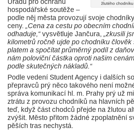
Úřadu pro ochranu
žlutého chodníku 
hospodářské soutěže –
podle něj města provozují svoje chodní
ceny.
„Cena za cestu po obecním chodník
odhaduje,“
vysvětluje Jančura,
„zkusili js
kilometrů ročně ujde po chodníku člově
platem a spočítat průměrný podíl z daňov
nám poloviční částka oproti našim cenám
podle skutečných nákladů.“
Podle vedení Student Agency i dalších 
přepravců prý něco takového není možné
správa komunikací hl. m. Prahy prý už mi
ztrátu z provozu chodníků na hlavních pě
teď, když část chodců přejde na žlutou al
zvýšit. Město přitom žádné zpoplatnění
pěších tras nechystá.