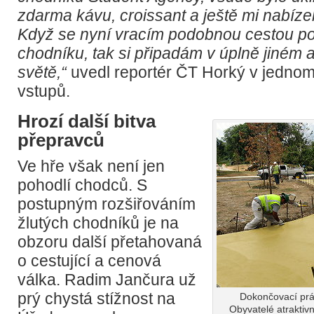
zdarma kávu, croissant a ještě mi nabízel
Když se nyní vracím podobnou cestou p
chodníku, tak si připadám v úplně jiné
světě,“
uvedl reportér ČT Horký v jedno
vstupů.
Hrozí další bitva
přepravců
Ve hře však není jen
pohodlí chodců. S
postupným rozšiřováním
žlutých chodníků je na
obzoru další přetahovaná
o cestující a cenová
válka. Radim Jančura už
prý chystá stížnost na
Dokončovací prá
Obyvatelé atraktivn