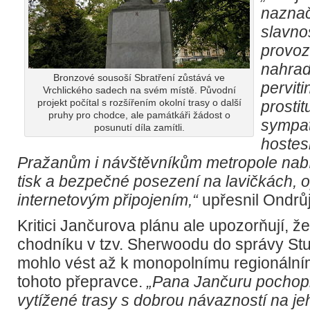
naznač
slavno
provoz
nahrad
Bronzové sousoší Sbratření zůstává ve
perviti
Vrchlického sadech na svém místě. Původní
projekt počítal s rozšířením okolní trasy o další
prostit
pruhy pro chodce, ale památkáři žádost o
sympat
posunutí díla zamítli.
hostes
Pražanům i návštěvníkům metropole nabí
tisk a bezpečné posezení na lavičkách, 
internetovým připojením,“
upřesnil Ondrůj
Kritici Jančurova plánu ale upozorňují, ž
chodníku v tzv. Sherwoodu do správy St
mohlo vést až k monopolnímu regionální
tohoto přepravce.
„Pana Jančuru pochopit
vytížené trasy s dobrou návazností na je