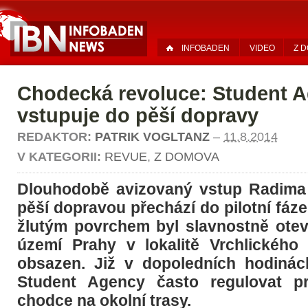
INFOBADEN
VIDEO
Z 
Chodecká revoluce: Student 
vstupuje do pěší dopravy
REDAKTOR:
PATRIK VOGLTANZ
–
11.8.2014
V KATEGORII:
REVUE
,
Z DOMOVA
Dlouhodobě avizovaný vstup Radima 
pěší dopravou přechází do pilotní fáze
žlutým povrchem byl slavnostně ote
území Prahy v lokalitě Vrchlického
obsazen. Již v dopoledních hodinác
Student Agency často regulovat p
chodce na okolní trasy.