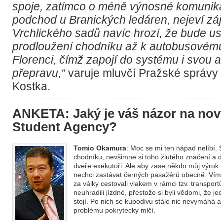
spoje, zatímco o méně výnosné komunika
podchod u Branických ledáren, nejeví zá
Vrchlického sadů navíc hrozí, že bude us
prodloužení chodníku až k autobusovém
Florenci, čímž zapojí do systému i svou
přepravu,“
varuje mluvčí Pražské správy 
Kostka.
ANKETA: Jaký je váš názor na nov
Student Agency?
Tomio Okamura
: Moc se mi ten nápad nelíbí.
chodníku, nevšimne si toho žlutého značení a 
dveře exekutoři. Ale aby zase někdo můj výrok 
nechci zastávat černých pasažérů obecně. Vím n
za války cestovali vlakem v rámci tzv. transpor
neuhradili jízdné, přestože si byli vědomi, že 
stojí. Po nich se kupodivu stále nic nevymáhá 
problému pokrytecky mlčí.