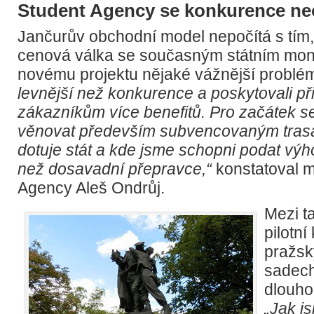
Student Agency se konkurence n
Jančurův obchodní model nepočítá s tím,
cenová válka se současným státním mo
novému projektu nějaké vážnější problé
levnější než konkurence a poskytovali p
zákazníkům více benefitů. Pro začátek 
věnovat především subvencovaným tras
dotuje stát a kde jsme schopni podat výh
než dosavadní přepravce,“
konstatoval m
Agency Aleš Ondrůj.
Mezi ta
pilotní
pražsk
sadech
dlouh
„Jak j