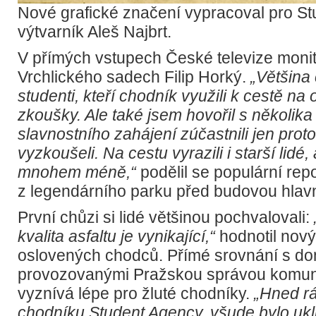
Nové grafické značení vypracoval pro S
výtvarník Aleš Najbrt.
V přímých vstupech České televize monito
Vrchlického sadech Filip Horký.
„Většina
studenti, kteří chodník využili k cestě na
zkoušky. Ale také jsem hovořil s několika 
slavnostního zahájení zúčastnili jen proto
vyzkoušeli. Na cestu vyrazili i starší lidé
mnohem méně,“
podělil se populární rep
z legendárního parku před budovou hlavn
První chůzi si lidé většinou pochvalovali:
kvalita asfaltu je vynikající,“
hodnotil nový
oslovených chodců. Přímé srovnání s do
provozovanými Pražskou správou komuni
vyznívá lépe pro žluté chodníky.
„Hned rá
chodníku Student Agency, všude bylo ukl