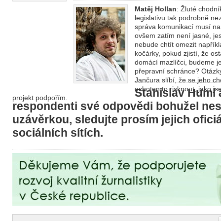
Matěj Hollan
: Žluté chodn
legislativu tak podrobně n
správa komunikací musí na
ovšem zatím není jasné, jes
nebude chtít omezit napřík
kočárky, pokud zjistí, že os
domácí mazlíčci, budeme je
přepravní schránce? Otázk
Jančura slíbí, že se jeho 
ochoten to risknout, jako js
Stanislav Huml a
projekt podpořím.
respondenti své odpovědi bohužel nest
uzávěrkou, sledujte prosím jejich oficiá
sociálních sítích.