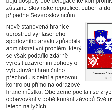
bojů dospěly obě delegace ke kompromi
zůstane Slovinské republice, buben a do
připadne Severoslovincům.
Nově stanovená hranice
uprostřed vyhlášeného
sportovního areálu způsobila
administrativní problém, který
se však podařilo zdárně
vyřešit uzavřením dohody o
vybudování hraničního
Severní Slo
přechodu s celní a pasovou
s an
kontrolou přímo na odrazové
hraně můstku. Obě země počítají se zr
odbavování v době konání závodů Světo
letech na lyžích.