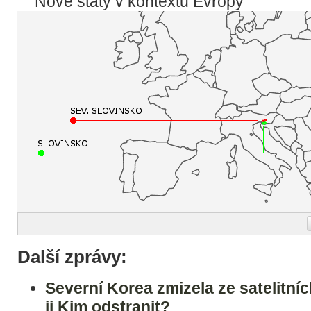
Nové státy v kontextu Evropy
Další zprávy:
Severní Korea zmizela ze satelitní
ji Kim odstranit?