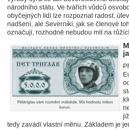
národního státu. Ve tvářích vůdců osvob
obyčejných lidí lze rozpoznat radost, úle
nadšení, ale Severniki, jak se členové t
označují, rozhodně nebudou mít na růžíc
M
j
Př
E
od
st
k
Pětitriglav vám rozmění málokde. Má hodnotu milion
n
korun.
ji
tedy zavádí vlastní měnu. Základem je j