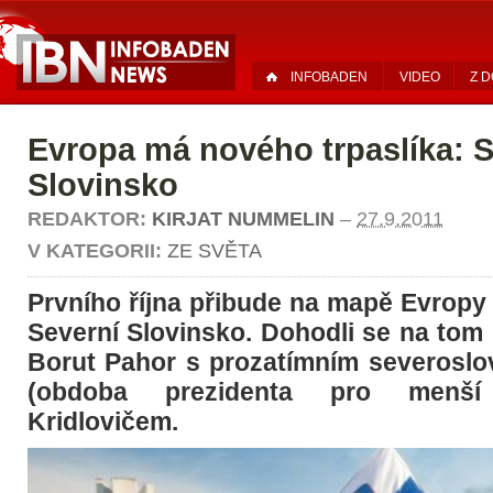
INFOBADEN
VIDEO
Z 
Evropa má nového trpaslíka: S
Slovinsko
REDAKTOR:
KIRJAT NUMMELIN
–
27.9.2011
V KATEGORII:
ZE SVĚTA
Prvního října přibude na mapě Evropy
Severní Slovinsko. Dohodli se na tom
Borut Pahor s prozatímním severosl
(obdoba prezidenta pro menš
Kridlovičem.