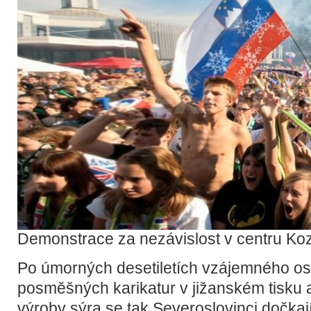
Demonstrace za nezávislost v centru Koz
Po úmorných desetiletích vzájemného os
posměšných karikatur v jižanském tisku a
výroby sýra se tak Severoslovinci dočkají