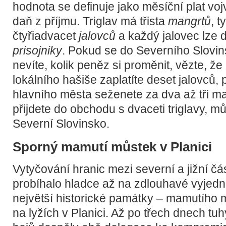
hodnota se definuje jako měsíční plat v
daň z příjmu. Triglav má třista
mangrtů
, t
čtyřiadvacet
jalovců
a každý jalovec lze d
prisojniky
. Pokud se do Severního Slovin
nevíte, kolik peněz si proměnit, vězte, že
lokálního hašiše zaplatíte deset jalovců, 
hlavního města seženete za dva až tři m
přijdete do obchodu s dvaceti triglavy, mů
Severní Slovinsko.
Sporný mamutí můstek v Planici
Vytyčování hranic mezi severní a jižní č
probíhalo hladce až na zdlouhavé vyjed
největší historické památky – mamutího 
na lyžích v Planici. Až po třech dnech tu